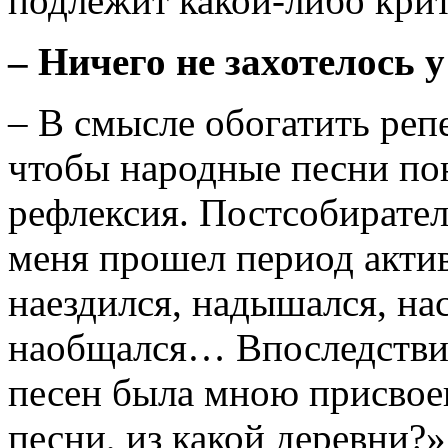
подлежит какой-либо крит
– Ничего не захотелось 
– В смысле обогатить репе
чтобы народные песни по
рефлексия. Постсобиратель
меня прошел период актив
наездился, надышался, на
наобщался… Впоследствии
песен была мною присвоен
песни, из какой деревни?»