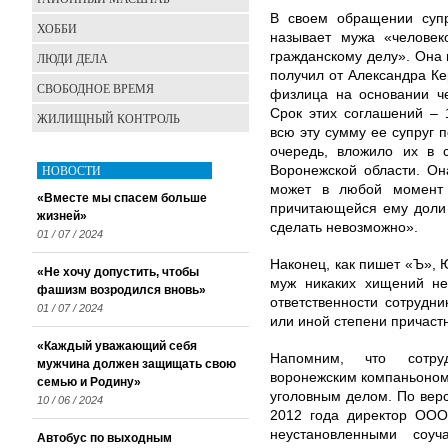
В своем обращении суп
ХОББИ
называет мужа «челове
гражданскому делу». Она 
ЛЮДИ ДЕЛА
получил от Александра Ке
СВОБОДНОЕ ВРЕМЯ
физлица на основании че
Срок этих соглашений – 
ЖИЛИЩНЫЙ КОНТРОЛЬ
всю эту сумму ее супруг 
очередь, вложило их в 
НОВОСТИ
Воронежской области. Он
может в любой момент
«Вместе мы спасем больше
причитающейся ему доли 
жизней»
сделать невозможно».
01 / 07 / 2024
Наконец, как пишет «Ъ», 
«Не хочу допустить, чтобы
муж никаких хищений не
фашизм возродился вновь»
ответственности сотрудн
01 / 07 / 2024
или иной степени причаст
«Каждый уважающий себя
Напомним, что сотру
мужчина должен защищать свою
воронежским компаньоно
семью и Родину»
уголовным делом. По верс
10 / 06 / 2024
2012 года директор ООО
неустановленными соу
Автобус по выходным