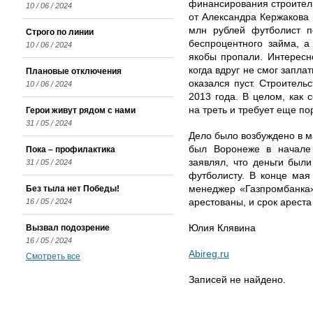
финансирования строител
10 / 06 / 2024
от Александра Кержакова 
млн рублей футболист п
Строго по линии
беспроцентного займа, а
10 / 06 / 2024
якобы пропали. Интересн
когда вдруг не смог запла
Плановые отключения
оказался пуст. Строитель
10 / 06 / 2024
2013 года. В целом, как 
на треть и требует еще по
Герои живут рядом с нами
31 / 05 / 2024
Дело было возбуждено в м
был Воронеже в начале 
Пока – профилактика
заявлял, что деньги были
31 / 05 / 2024
футболисту. В конце мая
Без тыла нет Победы!
менеджер «Газпромбанка
16 / 05 / 2024
арестованы, и срок арест
Вызвал подозрение
Юлия Клявина
16 / 05 / 2024
Abireg.ru
Смотреть все
Записей не найдено.