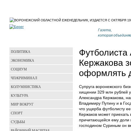
Газета,
которая объединя
Футболиста
ПОЛИТИКА
ЭКОНОМИКА
Кержакова з
СОЦИУМ
оформлять 
ЧП/КРИМИНАЛ
КОЛУМНИСТИКА
Супруга воронежского биз
хищении 329 млн рублей у
КУЛЬТУРА
Александра Кержакова, н
Владимиру Путину и в Гос
МИР ВОКРУГ
что ущерба футболисту ее
СПОРТ
Кержаков может приехать
причитающейся ему доли в
СУДЬБЫ
господином Суриным он в
РАЙОННЫЙ МАСШТАБ