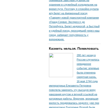
принимали заветный пузырек на
хранение в служебный холодильник на
время пути. По­этому я спокойно купила
ж/д билет на фирменный поезд
«Таврия» новой транспортной компании
«Гранд Сервис Экспресс» до
Петербурга. Билет недорогой, а быстрый
и удобный поезд, проходящий через наш
город, набирает популярность у
воронежцев.
Казнить нельзя. Помиловать
280 лет назад в
России случилось
невиданное
событие: впервые
была отменена
смертная казнь.
16 мая 1744 года
императрица Елизавета Петровна
повелела заменить эту высшую меру
наказания кнутом и вечной ссылкой на
каторжные работы. Впрочем, монаршая
милость продержалась недолго: уже при
императрице Екатерине Второй были