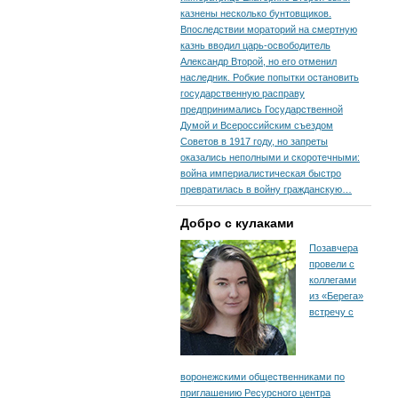
казнены несколько бунтовщиков.
Впоследствии мораторий на смертную
казнь вводил царь-освободитель
Александр Второй, но его отменил
наследник. Робкие попытки остановить
государственную расправу
предпринимались Государственной
Думой и Всероссийским съездом
Советов в 1917 году, но запреты
оказались неполными и скоротечными:
война империалистическая быстро
превратилась в войну гражданскую…
Добро с кулаками
Позавчера
провели с
коллегами
из «Берега»
встречу с
воронежскими общественниками по
приглашению Ресурсного центра