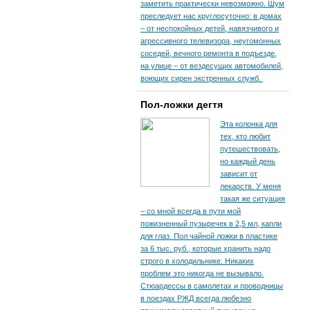
заметить практически невозможно. Шум
преследует нас круглосуточно: в домах
– от неспокойных детей, навязчивого и
агрессивного телевизора, неугомонных
соседей, вечного ремонта в подъезде,
на улице – от вездесущих автомобилей,
воющих сирен экстренных служб.
Пол-ложки дегтя
Эта колонка для
тех, кто любит
путешествовать,
но каждый день
зависит от
лекарств. У меня
такая же ситуация
– со мной всегда в пути мой
пожизненный пузыречек в 2,5 мл, капли
для глаз. Пол чайной ложки в пластике
за 6 тыс. руб., которые хранить надо
строго в холодильнике. Никаких
проблем это никогда не вызывало.
Стюардессы в самолетах и проводницы
в поездах РЖД всегда любезно