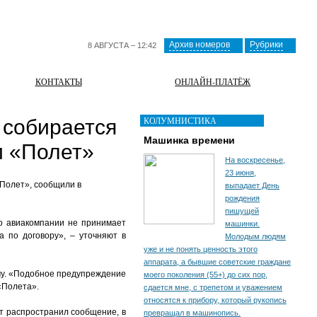
Архив номеров
Рубрики
8 АВГУСТА – 12:42
КОНТАКТЫ
ОНЛАЙН-ПЛАТЁЖ
КОЛУМНИСТИКА
 собирается
Машинка времени
и «Полет»
На воскресенье,
23 июня,
Полет», сообщили в
выпадает День
рождения
пишущей
во авиакомпании не принимает
машинки.
 по договору», – уточняют в
Молодым людям
уже и не понять ценность этого
аппарата, а бывшие советские граждане
му. «Подобное предупреждение
моего поколения (55+) до сих пор,
 «Полета».
сдается мне, с трепетом и уважением
относятся к прибору, который рукопись
т распространил сообщение, в
превращал в машинопись.