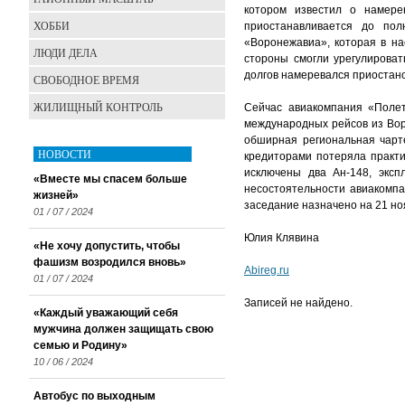
котором известил о намере
ХОББИ
приостанавливается до по
«Воронежавиа», которая в на
ЛЮДИ ДЕЛА
стороны смогли урегулироват
долгов намеревался приостано
СВОБОДНОЕ ВРЕМЯ
ЖИЛИЩНЫЙ КОНТРОЛЬ
Сейчас авиакомпания «Полет
международных рейсов из Вор
обширная региональная чарте
НОВОСТИ
кредиторами потеряла практи
исключены два Ан-148, эксп
«Вместе мы спасем больше
несостоятельности авиакомп
жизней»
заседание назначено на 21 но
01 / 07 / 2024
Юлия Клявина
«Не хочу допустить, чтобы
фашизм возродился вновь»
Abireg.ru
01 / 07 / 2024
Записей не найдено.
«Каждый уважающий себя
мужчина должен защищать свою
семью и Родину»
10 / 06 / 2024
Автобус по выходным