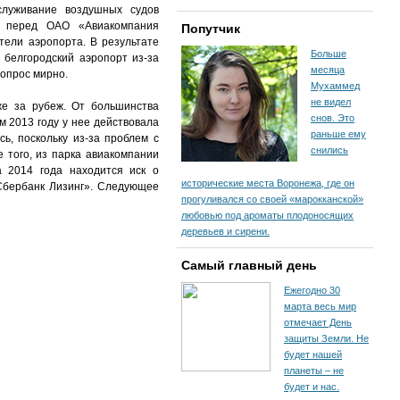
служивание воздушных судов
и перед ОАО «Авиакомпания
Попутчик
тели аэропорта. В результате
Больше
 белгородский аэропорт из-за
месяца
вопрос мирно.
Мухаммед
не видел
же за рубеж. От большинства
снов. Это
 2013 году у нее действовала
раньше ему
ь, поскольку из-за проблем с
снились
 того, из парка авиакомпании
а 2014 года находится иск о
исторические места Воронежа, где он
Сбербанк Лизинг». Следующее
прогуливался со своей «марокканской»
любовью под ароматы плодоносящих
деревьев и сирени.
Самый главный день
Ежегодно 30
марта весь мир
отмечает День
защиты Земли. Не
будет нашей
планеты – не
будет и нас.