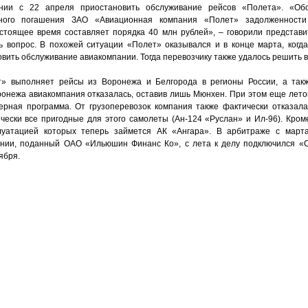
нии с 22 апреля приостановить обслуживание рейсов «Полета». «Об
лного погашения ЗАО «Авиационная компания «Полет» задолженност
стоящее время составляет порядка 40 млн рублей», – говорили представи
ь вопрос. В похожей ситуации «Полет» оказывался и в конце марта, когда
вить обслуживание авиакомпании. Тогда перевозчику также удалось решить 
» выполняет рейсы из Воронежа и Белгорода в регионы России, а так
онежа авиакомпания отказалась, оставив лишь Мюнхен. При этом еще летом
рная программа. От грузоперевозок компания также фактически отказалас
чески все пригодные для этого самолеты (Ан-124 «Руслан» и Ил-96). Кроме
луатацией которых теперь займется АК «Ангара». В арбитраже с март
ании, поданный ОАО «Ильюшин Финанс Ко», с лета к делу подключился «
ября.