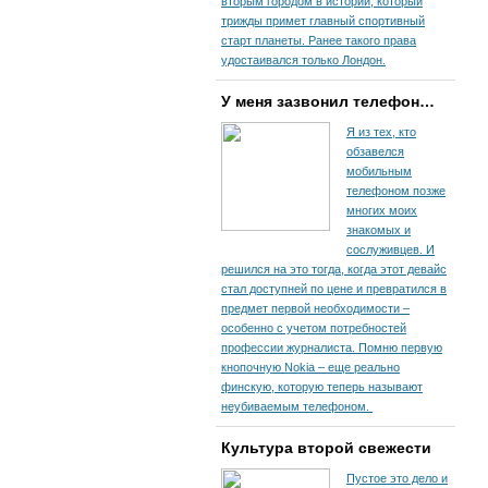
вторым городом в истории, который
трижды примет главный спортивный
старт планеты. Ранее такого права
удостаивался только Лондон.
У меня зазвонил телефон…
Я из тех, кто
обзавелся
мобильным
телефоном позже
многих моих
знакомых и
сослуживцев. И
решился на это тогда, когда этот девайс
стал доступней по цене и превратился в
предмет первой необходимости –
особенно с учетом потребностей
профессии журналиста. Помню первую
кнопочную Nokia – еще реально
финскую, которую теперь называют
неубиваемым телефоном.
Культура второй свежести
Пустое это дело и