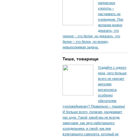
напрасные
хлопоты –
настаивать на
очевидном. При
желании можно
доказать, что
черное – это белое, но доказать, что
белое – это белое, по-моему,
невыполнимая задача.
Тише, товарищи
Угадайте с одного
раза, чего больше
всего не хватает
жителям
мегаполиса,
особенно
обитателям
«человейников»? Правильно – тишины!
И больше всего, полагаю, раздражает
нас шум. Такой, какой мы не всегда
замечаем, как звук работающего
холодильника, и такой, как рев
взлетающего самолета, который не