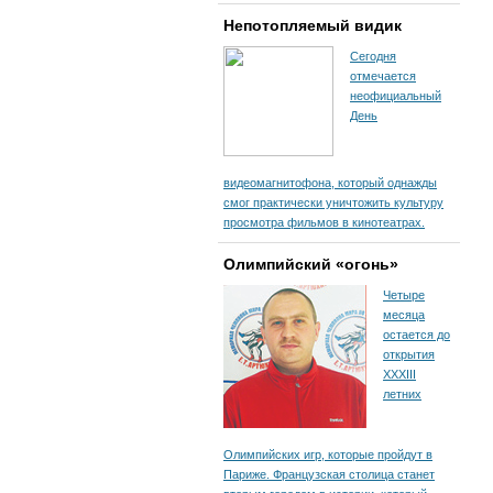
Непотопляемый видик
Сегодня
отмечается
неофициальный
День
видеомагнитофона, который однажды
смог практически уничтожить культуру
просмотра фильмов в кинотеатрах.
Олимпийский «огонь»
Четыре
месяца
остается до
открытия
XXXIII
летних
Олимпийских игр, которые пройдут в
Париже. Французская столица станет