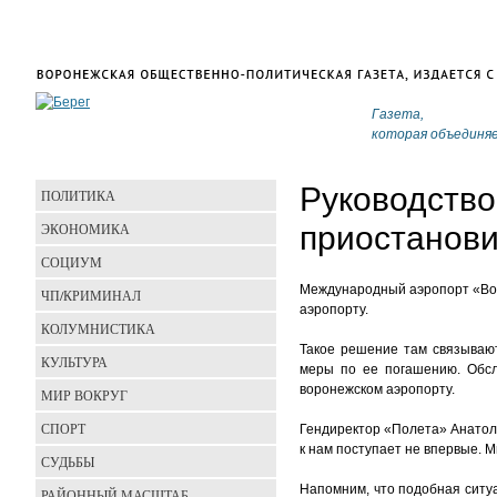
Газета,
которая объединя
Руководство
ПОЛИТИКА
ЭКОНОМИКА
приостанови
СОЦИУМ
Международный аэропорт «Вор
ЧП/КРИМИНАЛ
аэропорту.
КОЛУМНИСТИКА
Такое решение там связывают
КУЛЬТУРА
меры по ее погашению. Обсл
воронежском аэропорту.
МИР ВОКРУГ
СПОРТ
Гендиректор «Полета» Анатол
к нам поступает не впервые. М
СУДЬБЫ
Напомним, что подобная ситу
РАЙОННЫЙ МАСШТАБ