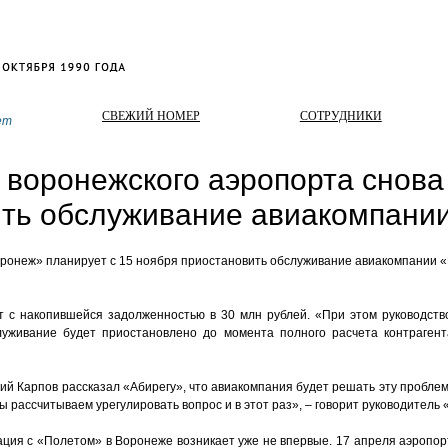
СВЕЖИЙ НОМЕР
СОТРУДНИКИ
ет
 воронежского аэропорта снова
ть обслуживание авиакомпани
онеж» планирует с 15 ноября приостановить обслуживание авиакомпании «
 с накопившейся задолженностью в 30 млн рублей. «При этом руководст
уживание будет приостановлено до момента полного расчета контрагента
ий Карпов рассказал «Абирегу», что авиакомпания будет решать эту пробле
ы рассчитываем урегулировать вопрос и в этот раз», – говорит руководитель
ация с «Полетом» в Воронеже возникает уже не впервые. 17 апреля аэропор