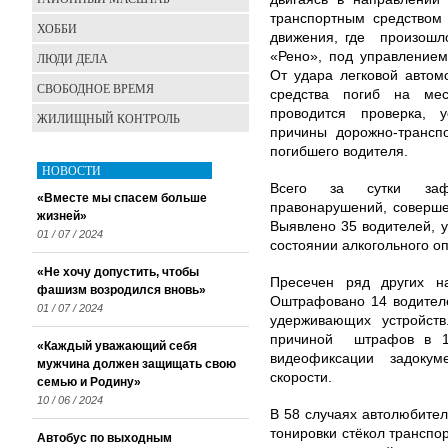
транспортным средством 
ХОББИ
движения, где произошл
«Рено», под управлением
ЛЮДИ ДЕЛА
От удара легковой автом
СВОБОДНОЕ ВРЕМЯ
средства погиб на ме
проводится проверка, у
ЖИЛИЩНЫЙ КОНТРОЛЬ
причины дорожно-транспо
погибшего водителя.
НОВОСТИ
Всего за сутки зафи
«Вместе мы спасем больше
правонарушений, соверш
жизней»
Выявлено 35 водителей, 
01 / 07 / 2024
состоянии алкогольного о
«Не хочу допустить, чтобы
Пресечен ряд других н
фашизм возродился вновь»
Оштрафовано 14 водителе
01 / 07 / 2024
удерживающих устройст
причиной штрафов в 14
«Каждый уважающий себя
видеофиксации задоку
мужчина должен защищать свою
скорости.
семью и Родину»
10 / 06 / 2024
В 58 случаях автолюбите
тонировки стёкол транспо
Автобус по выходным