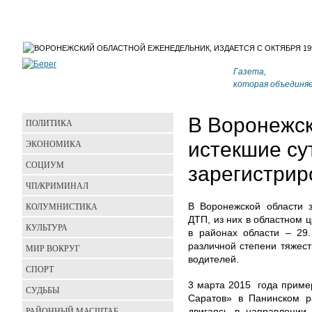
Газета,
которая объединя
В Воронежск
ПОЛИТИКА
ЭКОНОМИКА
истекшие су
СОЦИУМ
зарегистрир
ЧП/КРИМИНАЛ
КОЛУМНИСТИКА
В Воронежской области з
ДТП, из них в областном ц
КУЛЬТУРА
в районах области – 29
различной степени тяжест
МИР ВОКРУГ
водителей.
СПОРТ
3 марта 2015 года пример
СУДЬБЫ
Саратов» в Панинском р
РАЙОННЫЙ МАСШТАБ
двигаясь в направлении