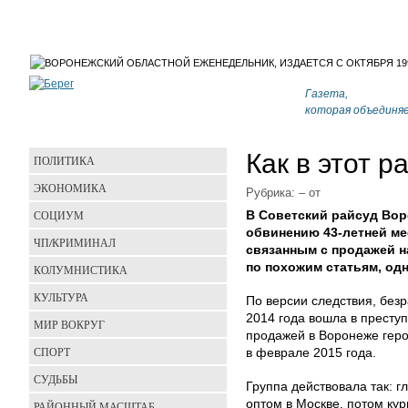
Газета,
которая объединя
Как в этот р
ПОЛИТИКА
ЭКОНОМИКА
Рубрика:
–
от
СОЦИУМ
В Советский райсуд Вор
обвинению 43-летней ме
ЧП/КРИМИНАЛ
связанным с продажей н
по похожим статьям, одн
КОЛУМНИСТИКА
КУЛЬТУРА
По версии следствия, без
2014 года вошла в престу
МИР ВОКРУГ
продажей в Воронеже гер
СПОРТ
в феврале 2015 года.
СУДЬБЫ
Группа действовала так: г
оптом в Москве, потом кур
РАЙОННЫЙ МАСШТАБ