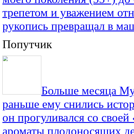
трепетом и уважением отн
рукопись превращал в ма
Попутчик
Больше месяца Му
раньше ему снились истор
он прогуливался со свое
ароматы плодоносящих де