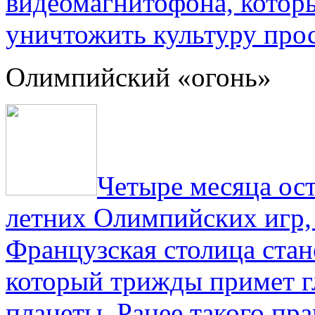
видеомагнитофона, котор
уничтожить культуру прос
Олимпийский «огонь»
Четыре месяца ос
летних Олимпийских игр,
Французская столица стан
который трижды примет г
планеты. Ранее такого пра