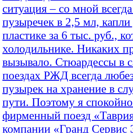
ситуация – со мной всегд
пузыречек в 2,5 мл, капли
пластике за 6 тыс. руб., к
холодильнике. Никаких пр
вызывало. Стюардессы в 
поездах РЖД всегда любе
пузырек на хранение в с
пути. По­этому я спокойно
фирменный поезд «Таврия
компании «Гранд Сервис 