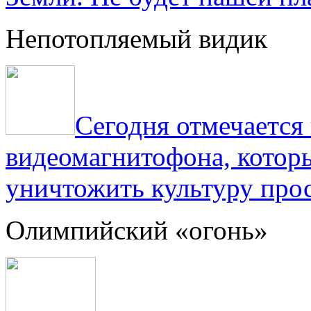
Непотопляемый видик
Сегодня отмечаетс
видеомагнитофона, котор
уничтожить культуру прос
Олимпийский «огонь»