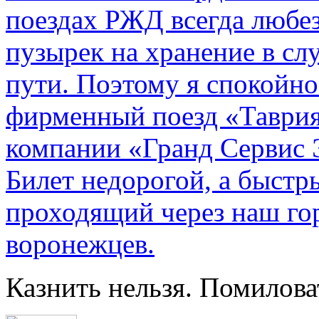
поездах РЖД всегда любе
пузырек на хранение в с
пути. По­этому я спокойно
фирменный поезд «Таврия
компании «Гранд Сервис 
Билет недорогой, а быстр
проходящий через наш гор
воронежцев.
Казнить нельзя. Помилова