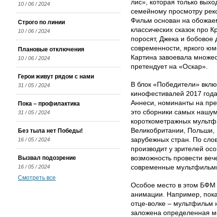
лис», которая только выход
10 / 06 / 2024
семейному просмотру реко
Фильм основан на обожаем
Строго по линии
классических сказок про К
10 / 06 / 2024
поросят, Джека и бобовое
современности, яркого ю
Плановые отключения
Картина завоевала множес
10 / 06 / 2024
претендует на «Оскар».
Герои живут рядом с нами
В блок «Победители» вкл
31 / 05 / 2024
кинофестивалей 2017 года
Аннеси, номинанты на пр
Пока – профилактика
это сборники самых нашум
31 / 05 / 2024
короткометражных мультф
Великобритании, Польши,
Без тыла нет Победы!
зарубежных стран. По сло
16 / 05 / 2024
производит у зрителей осо
Вызвал подозрение
возможность провести вече
16 / 05 / 2024
современные мультфильмы
Смотреть все
Особое место в этом БФМ 
анимации. Например, пока
отце-волке – мультфильм 
заложена определенная ме