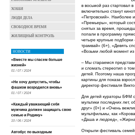
в восьмой раз стартовал 
ХОББИ
включительно станут кино
«Петровский». Наиболее и
ЛЮДИ ДЕЛА
«Премьеры», который сост
СВОБОДНОЕ ВРЕМЯ
снятых за время, прошедш
попали в программу прямо
ЖИЛИЩНЫЙ КОНТРОЛЬ
четыре крупные подборки –
трамвай» (6+), «Девять сп
НОВОСТИ
«Возьми любой момент из 
«Вместе мы спасем больше
– Мы стараемся представ
жизней»
и сломать стереотип о то
01 / 07 / 2024
детей. Поэтому наша прог
картины для показа взрос
«Не хочу допустить, чтобы
директор фестиваля Викто
фашизм возродился вновь»
01 / 07 / 2024
Для детей кураторы БФМ о
мультики последних лет, 
«Каждый уважающий себя
друг» (0+) и «Очень вежли
мужчина должен защищать свою
мультфильмы, как «Корова
семью и Родину»
«Даша и людоед», «Жирна
10 / 06 / 2024
Открыли фестиваль семей
Автобус по выходным