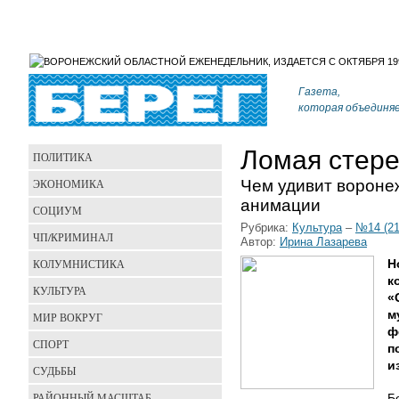
Газета,
которая объединя
Ломая стер
ПОЛИТИКА
Чем удивит вороне
ЭКОНОМИКА
анимации
СОЦИУМ
Рубрика:
Культура
–
№14 (21
ЧП/КРИМИНАЛ
Автор:
Ирина Лазарева
КОЛУМНИСТИКА
Н
к
КУЛЬТУРА
«
м
МИР ВОКРУГ
ф
СПОРТ
п
и
СУДЬБЫ
РАЙОННЫЙ МАСШТАБ
Б