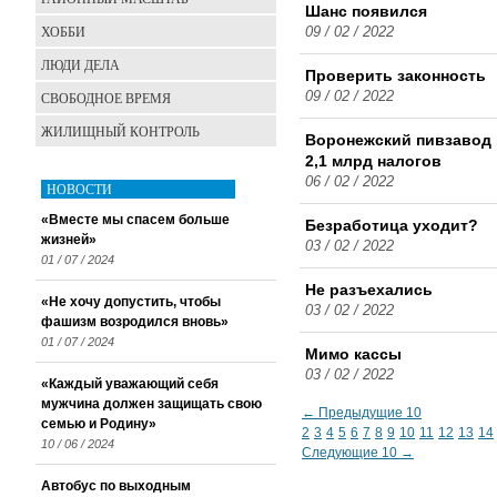
Шанс появился
ХОББИ
09 / 02 / 2022
ЛЮДИ ДЕЛА
Проверить законность
СВОБОДНОЕ ВРЕМЯ
09 / 02 / 2022
ЖИЛИЩНЫЙ КОНТРОЛЬ
Воронежский пивзавод
2,1 млрд налогов
06 / 02 / 2022
НОВОСТИ
«Вместе мы спасем больше
Безработица уходит?
жизней»
03 / 02 / 2022
01 / 07 / 2024
Не разъехались
«Не хочу допустить, чтобы
03 / 02 / 2022
фашизм возродился вновь»
01 / 07 / 2024
Мимо кассы
03 / 02 / 2022
«Каждый уважающий себя
мужчина должен защищать свою
← Предыдущие 10
семью и Родину»
2
3
4
5
6
7
8
9
10
11
12
13
14
10 / 06 / 2024
Следующие 10 →
Автобус по выходным