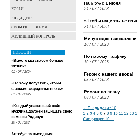
На 6,5% с 1 июля
ХОББИ
24 / 07 / 2023
ЛЮДИ ДЕЛА
«Чтобы нацисты не при
СВОБОДНОЕ ВРЕМЯ
24 / 07 / 2023
ЖИЛИЩНЫЙ КОНТРОЛЬ
Минус одно направлени
10 / 07 / 2023
НОВОСТИ
По новому графику
«Вместе мы спасем больше
10 / 07 / 2023
жизней»
01 / 07 / 2024
Герои с нашего двора!
08 / 07 / 2023
«Не хочу допустить, чтобы
фашизм возродился вновь»
Ремонт по плану
01 / 07 / 2024
08 / 07 / 2023
«Каждый уважающий себя
← Предыдущие 10
мужчина должен защищать свою
1
2
3
4
5
6
7
8
9
10
11
12
13
семью и Родину»
Следующие 10 →
10 / 06 / 2024
Автобус по выходным