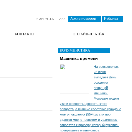
Архив номеров
Рубрики
6 АВГУСТА – 12:32
КОНТАКТЫ
ОНЛАЙН-ПЛАТЁЖ
КОЛУМНИСТИКА
Машинка времени
На воскресенье,
23 июня,
выпадает День
рождения
пишущей
машинки.
Молодым людям
уже и не понять ценность этого
аппарата, а бывшие советские граждане
моего поколения (55+) до сих пор,
сдается мне, с трепетом и уважением
относятся к прибору, который рукопись
превращал в машинопись.