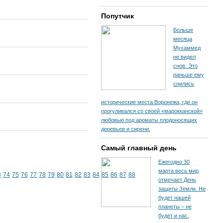
Попутчик
Больше
месяца
Мухаммед
не видел
снов. Это
раньше ему
снились
исторические места Воронежа, где он
прогуливался со своей «марокканской»
любовью под ароматы плодоносящих
деревьев и сирени.
Самый главный день
Ежегодно 30
марта весь мир
3
74
75
76
77
78
79
80
81
82
83
84
85
86
87
88
отмечает День
защиты Земли. Не
будет нашей
планеты – не
будет и нас.