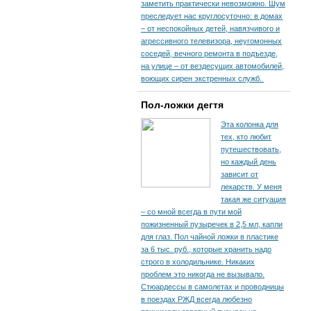
заметить практически невозможно. Шум
преследует нас круглосуточно: в домах
– от неспокойных детей, навязчивого и
агрессивного телевизора, неугомонных
соседей, вечного ремонта в подъезде,
на улице – от вездесущих автомобилей,
воющих сирен экстренных служб.
Пол-ложки дегтя
Эта колонка для
тех, кто любит
путешествовать,
но каждый день
зависит от
лекарств. У меня
такая же ситуация
– со мной всегда в пути мой
пожизненный пузыречек в 2,5 мл, капли
для глаз. Пол чайной ложки в пластике
за 6 тыс. руб., которые хранить надо
строго в холодильнике. Никаких
проблем это никогда не вызывало.
Стюардессы в самолетах и проводницы
в поездах РЖД всегда любезно