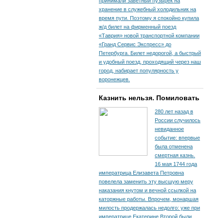
принимали заветный пузырек на
хранение в служебный холодильник на
время пути. По­этому я спокойно купила
ж/д билет на фирменный поезд
«Таврия» новой транспортной компании
«Гранд Сервис Экспресс» до
Петербурга. Билет недорогой, а быстрый
и удобный поезд, проходящий через наш
город, набирает популярность у
воронежцев.
Казнить нельзя. Помиловать
280 лет назад в
России случилось
невиданное
событие: впервые
была отменена
смертная казнь.
16 мая 1744 года
императрица Елизавета Петровна
повелела заменить эту высшую меру
наказания кнутом и вечной ссылкой на
каторжные работы. Впрочем, монаршая
милость продержалась недолго: уже при
императрице Екатерине Второй были