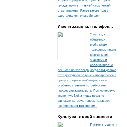
вторым городом в истории, который
трижды примет главный спортивный
старт планеты. Ранее такого права
удостаивался только Лондон.
У меня зазвонил телефон…
Я из тех, кто
обзавелся
мобильным
телефоном позже
многих моих
знакомых и
сослуживцев. И
решился на это тогда, когда этот девайс
стал доступней по цене и превратился в
предмет первой необходимости –
особенно с учетом потребностей
профессии журналиста. Помню первую
кнопочную Nokia – еще реально
финскую, которую теперь называют
неубиваемым телефоном.
Культура второй свежести
Пустое это дело и