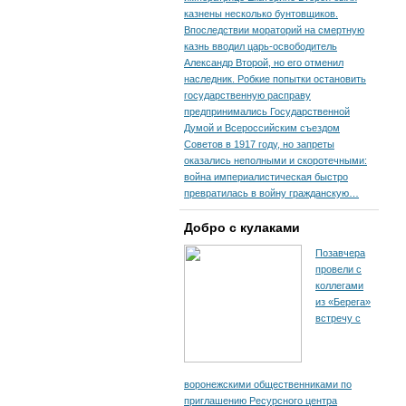
казнены несколько бунтовщиков.
Впоследствии мораторий на смертную
казнь вводил царь-освободитель
Александр Второй, но его отменил
наследник. Робкие попытки остановить
государственную расправу
предпринимались Государственной
Думой и Всероссийским съездом
Советов в 1917 году, но запреты
оказались неполными и скоротечными:
война империалистическая быстро
превратилась в войну гражданскую…
Добро с кулаками
Позавчера
провели с
коллегами
из «Берега»
встречу с
воронежскими общественниками по
приглашению Ресурсного центра