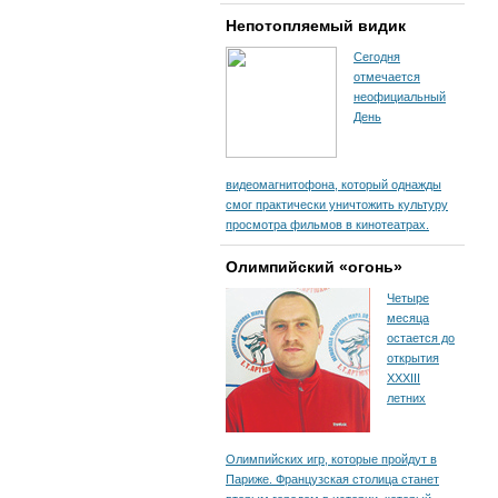
Непотопляемый видик
Сегодня
отмечается
неофициальный
День
видеомагнитофона, который однажды
смог практически уничтожить культуру
просмотра фильмов в кинотеатрах.
Олимпийский «огонь»
Четыре
месяца
остается до
открытия
XXXIII
летних
Олимпийских игр, которые пройдут в
Париже. Французская столица станет