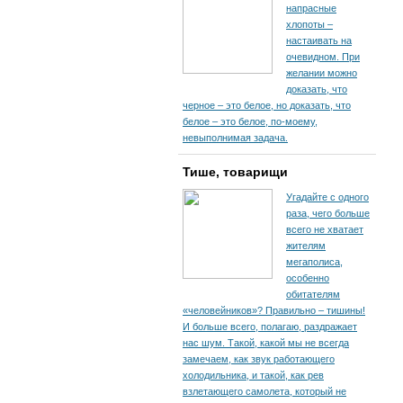
напрасные
хлопоты –
настаивать на
очевидном. При
желании можно
доказать, что
черное – это белое, но доказать, что
белое – это белое, по-моему,
невыполнимая задача.
Тише, товарищи
Угадайте с одного
раза, чего больше
всего не хватает
жителям
мегаполиса,
особенно
обитателям
«человейников»? Правильно – тишины!
И больше всего, полагаю, раздражает
нас шум. Такой, какой мы не всегда
замечаем, как звук работающего
холодильника, и такой, как рев
взлетающего самолета, который не