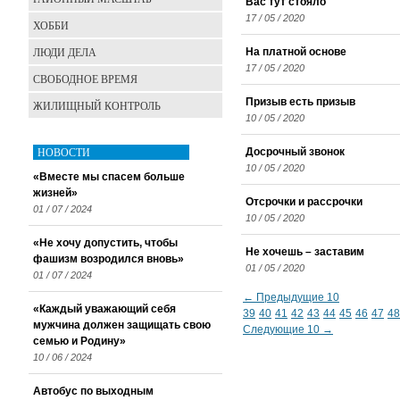
Вас тут стояло
17 / 05 / 2020
ХОББИ
ЛЮДИ ДЕЛА
На платной основе
17 / 05 / 2020
СВОБОДНОЕ ВРЕМЯ
Призыв есть призыв
ЖИЛИЩНЫЙ КОНТРОЛЬ
10 / 05 / 2020
НОВОСТИ
Досрочный звонок
10 / 05 / 2020
«Вместе мы спасем больше
жизней»
Отсрочки и рассрочки
01 / 07 / 2024
10 / 05 / 2020
«Не хочу допустить, чтобы
Не хочешь – заставим
фашизм возродился вновь»
01 / 05 / 2020
01 / 07 / 2024
← Предыдущие 10
«Каждый уважающий себя
39
40
41
42
43
44
45
46
47
48
мужчина должен защищать свою
Следующие 10 →
семью и Родину»
10 / 06 / 2024
Автобус по выходным