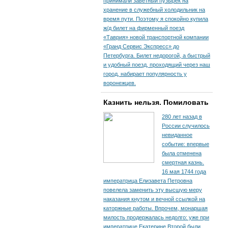
принимали заветный пузырек на
хранение в служебный холодильник на
время пути. По­этому я спокойно купила
ж/д билет на фирменный поезд
«Таврия» новой транспортной компании
«Гранд Сервис Экспресс» до
Петербурга. Билет недорогой, а быстрый
и удобный поезд, проходящий через наш
город, набирает популярность у
воронежцев.
Казнить нельзя. Помиловать
280 лет назад в
России случилось
невиданное
событие: впервые
была отменена
смертная казнь.
16 мая 1744 года
императрица Елизавета Петровна
повелела заменить эту высшую меру
наказания кнутом и вечной ссылкой на
каторжные работы. Впрочем, монаршая
милость продержалась недолго: уже при
императрице Екатерине Второй были