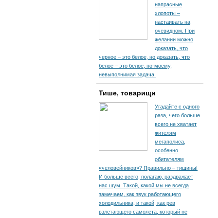
напрасные
хлопоты –
настаивать на
очевидном. При
желании можно
доказать, что
черное – это белое, но доказать, что
белое – это белое, по-моему,
невыполнимая задача.
Тише, товарищи
Угадайте с одного
раза, чего больше
всего не хватает
жителям
мегаполиса,
особенно
обитателям
«человейников»? Правильно – тишины!
И больше всего, полагаю, раздражает
нас шум. Такой, какой мы не всегда
замечаем, как звук работающего
холодильника, и такой, как рев
взлетающего самолета, который не