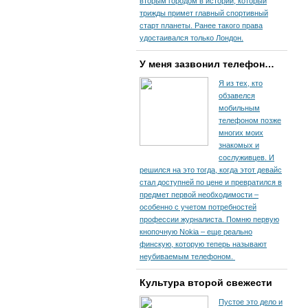
вторым городом в истории, который
трижды примет главный спортивный
старт планеты. Ранее такого права
удостаивался только Лондон.
У меня зазвонил телефон…
Я из тех, кто
обзавелся
мобильным
телефоном позже
многих моих
знакомых и
сослуживцев. И
решился на это тогда, когда этот девайс
стал доступней по цене и превратился в
предмет первой необходимости –
особенно с учетом потребностей
профессии журналиста. Помню первую
кнопочную Nokia – еще реально
финскую, которую теперь называют
неубиваемым телефоном.
Культура второй свежести
Пустое это дело и