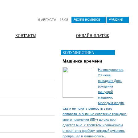
Архив номеров
Рубрики
6 АВГУСТА – 16:08
КОНТАКТЫ
ОНЛАЙН-ПЛАТЁЖ
КОЛУМНИСТИКА
Машинка времени
На воскресенье,
23 июня,
выпадает День
рождения
пишущей
машинки.
Молодым людям
уже и не понять ценность этого
аппарата, а бывшие советские граждане
моего поколения (55+) до сих пор,
сдается мне, с трепетом и уважением
относятся к прибору, который рукопись
превращал в машинопись.