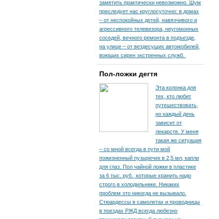
заметить практически невозможно. Шум
преследует нас круглосуточно: в домах
– от неспокойных детей, навязчивого и
агрессивного телевизора, неугомонных
соседей, вечного ремонта в подъезде,
на улице – от вездесущих автомобилей,
воющих сирен экстренных служб.
Пол-ложки дегтя
Эта колонка для
тех, кто любит
путешествовать,
но каждый день
зависит от
лекарств. У меня
такая же ситуация
– со мной всегда в пути мой
пожизненный пузыречек в 2,5 мл, капли
для глаз. Пол чайной ложки в пластике
за 6 тыс. руб., которые хранить надо
строго в холодильнике. Никаких
проблем это никогда не вызывало.
Стюардессы в самолетах и проводницы
в поездах РЖД всегда любезно