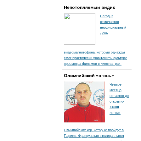
Непотопляемый видик
Сегодня
отмечается
неофициальный
День
видеомагнитофона, который однажды
смог практически уничтожить культуру
просмотра фильмов в кинотеатрах.
Олимпийский «огонь»
Четыре
месяца
остается до
открытия
XXXIII
летних
Олимпийских игр, которые пройдут в
Париже. Французская столица станет