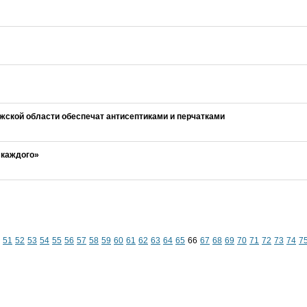
жской области обеспечат антисептиками и перчатками
 каждого»
51
52
53
54
55
56
57
58
59
60
61
62
63
64
65
66
67
68
69
70
71
72
73
74
7