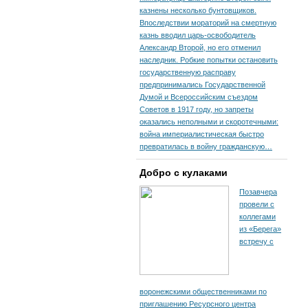
казнены несколько бунтовщиков.
Впоследствии мораторий на смертную
казнь вводил царь-освободитель
Александр Второй, но его отменил
наследник. Робкие попытки остановить
государственную расправу
предпринимались Государственной
Думой и Всероссийским съездом
Советов в 1917 году, но запреты
оказались неполными и скоротечными:
война империалистическая быстро
превратилась в войну гражданскую…
Добро с кулаками
Позавчера
провели с
коллегами
из «Берега»
встречу с
воронежскими общественниками по
приглашению Ресурсного центра