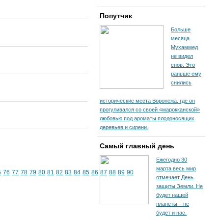
Попутчик
Больше
месяца
Мухаммед
не видел
снов. Это
раньше ему
снились
исторические места Воронежа, где он
прогуливался со своей «марокканской»
любовью под ароматы плодоносящих
деревьев и сирени.
Самый главный день
Ежегодно 30
марта весь мир
5
76
77
78
79
80
81
82
83
84
85
86
87
88
89
90
отмечает День
защиты Земли. Не
будет нашей
планеты – не
будет и нас.