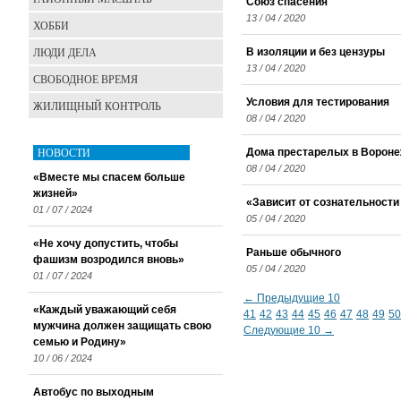
Союз спасения
13 / 04 / 2020
ХОББИ
ЛЮДИ ДЕЛА
В изоляции и без цензуры
13 / 04 / 2020
СВОБОДНОЕ ВРЕМЯ
Условия для тестирования
ЖИЛИЩНЫЙ КОНТРОЛЬ
08 / 04 / 2020
НОВОСТИ
Дома престарелых в Вороне
08 / 04 / 2020
«Вместе мы спасем больше
жизней»
«Зависит от сознательности
01 / 07 / 2024
05 / 04 / 2020
«Не хочу допустить, чтобы
Раньше обычного
фашизм возродился вновь»
05 / 04 / 2020
01 / 07 / 2024
← Предыдущие 10
«Каждый уважающий себя
41
42
43
44
45
46
47
48
49
50
мужчина должен защищать свою
Следующие 10 →
семью и Родину»
10 / 06 / 2024
Автобус по выходным