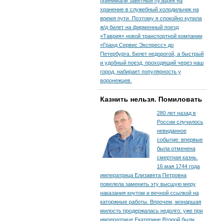
принимали заветный пузырек на
хранение в служебный холодильник на
время пути. По­этому я спокойно купила
ж/д билет на фирменный поезд
«Таврия» новой транспортной компании
«Гранд Сервис Экспресс» до
Петербурга. Билет недорогой, а быстрый
и удобный поезд, проходящий через наш
город, набирает популярность у
воронежцев.
Казнить нельзя. Помиловать
280 лет назад в
России случилось
невиданное
событие: впервые
была отменена
смертная казнь.
16 мая 1744 года
императрица Елизавета Петровна
повелела заменить эту высшую меру
наказания кнутом и вечной ссылкой на
каторжные работы. Впрочем, монаршая
милость продержалась недолго: уже при
императрице Екатерине Второй были