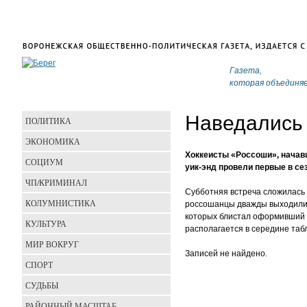
Газета,
которая объединя
Наведались 
ПОЛИТИКА
ЭКОНОМИКА
Хоккеисты «Россоши», начав
СОЦИУМ
уик-энд провели первые в се
ЧП/КРИМИНАЛ
Субботняя встреча сложилась 
КОЛУМНИСТИКА
россошанцы дважды выходили в
которых блистал оформивший х
КУЛЬТУРА
располагается в середине таб
МИР ВОКРУГ
Записей не найдено.
СПОРТ
СУДЬБЫ
РАЙОННЫЙ МАСШТАБ