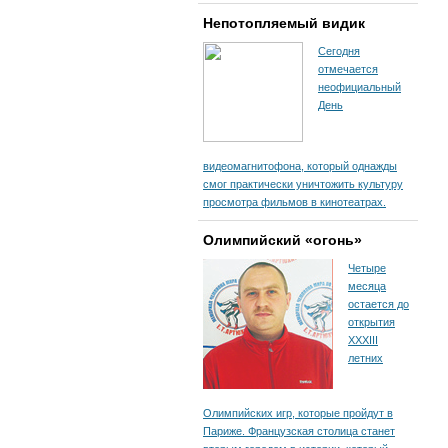
Непотопляемый видик
Сегодня
отмечается
неофициальный
День
видеомагнитофона, который однажды
смог практически уничтожить культуру
просмотра фильмов в кинотеатрах.
Олимпийский «огонь»
Четыре
месяца
остается до
открытия
XXXIII
летних
Олимпийских игр, которые пройдут в
Париже. Французская столица станет