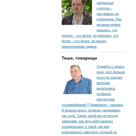
напрасные
хлопоты –
настаивать на
очевидном. При
желании можно
доказать, что
черное – это белое, но доказать, что
белое – это белое, по-моему,
невыполнимая задача.
Тише, товарищи
Угадайте с одного
раза, чего больше
всего не хватает
жителям
мегаполиса,
особенно
обитателям
«человейников»? Правильно – тишины!
И больше всего, полагаю, раздражает
нас шум. Такой, какой мы не всегда
замечаем, как звук работающего
холодильника, и такой, как рев
взлетающего самолета, который не