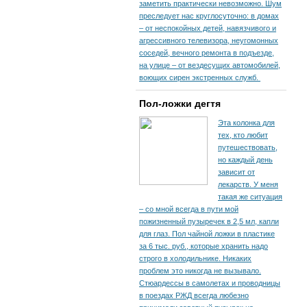
заметить практически невозможно. Шум
преследует нас круглосуточно: в домах
– от неспокойных детей, навязчивого и
агрессивного телевизора, неугомонных
соседей, вечного ремонта в подъезде,
на улице – от вездесущих автомобилей,
воющих сирен экстренных служб.
Пол-ложки дегтя
Эта колонка для
тех, кто любит
путешествовать,
но каждый день
зависит от
лекарств. У меня
такая же ситуация
– со мной всегда в пути мой
пожизненный пузыречек в 2,5 мл, капли
для глаз. Пол чайной ложки в пластике
за 6 тыс. руб., которые хранить надо
строго в холодильнике. Никаких
проблем это никогда не вызывало.
Стюардессы в самолетах и проводницы
в поездах РЖД всегда любезно