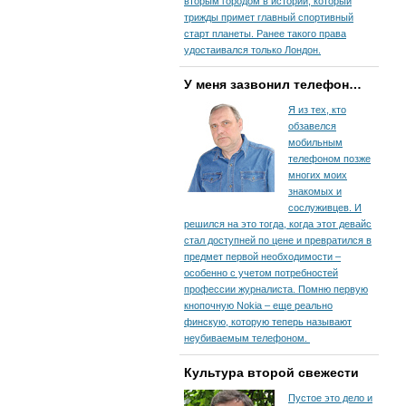
вторым городом в истории, который
трижды примет главный спортивный
старт планеты. Ранее такого права
удостаивался только Лондон.
У меня зазвонил телефон…
Я из тех, кто
обзавелся
мобильным
телефоном позже
многих моих
знакомых и
сослуживцев. И
решился на это тогда, когда этот девайс
стал доступней по цене и превратился в
предмет первой необходимости –
особенно с учетом потребностей
профессии журналиста. Помню первую
кнопочную Nokia – еще реально
финскую, которую теперь называют
неубиваемым телефоном.
Культура второй свежести
Пустое это дело и