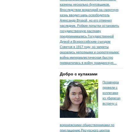
казнены несколько бунтовщиков.
Впоследствии мораторий на смертную
казнь вводил царь-освободитель
Александр Второй, но его отменил
наследник. Робкие попытки остановить
государственную расправу
предпринимались Государственной
Думой и Всероссийским съездом
Советов в 1917 году, но запреты
оказались неполными и скоротечными:
война империалистическая быстро
превратилась в войну гражданскую…
Добро с кулаками
Позавчера
провели с
коллегами
из «Берега»
встречу с
воронежскими общественниками по
приглашению Ресурсного центра