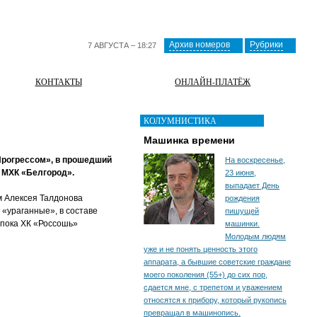
Архив номеров
Рубрики
7 АВГУСТА – 18:27
КОНТАКТЫ
ОНЛАЙН-ПЛАТЁЖ
КОЛУМНИСТИКА
Машинка времени
Прогрессом», в прошедший
На воскресенье,
у МХК «Белгород».
23 июня,
выпадает День
м Алексея Талдонова
рождения
 «ураганные», в составе
пишущей
 пока ХК «Россошь»
машинки.
Молодым людям
уже и не понять ценность этого
аппарата, а бывшие советские граждане
моего поколения (55+) до сих пор,
сдается мне, с трепетом и уважением
относятся к прибору, который рукопись
превращал в машинопись.