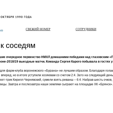
СВЕЖИЙ НОМЕР
СОТРУДНИКИ
ет
к соседям
шие очередное первенство НМХЛ домашними победами над глазовским «
зоне-2018/19 выездные матчи. Команда Сергея Карого побывала в гостях 
для фарм-клуба воронежского «Бурана» не лучшим образом. Благодаря гола
перед, но в итоге уступили хозяевам со счетом 2:4. Зато на следующий день
ет-трик Кирилл Чернявский, сумели взять реванш – 6:4. Набрав шесть очков,
лицы. Завтра и послезавтра наши земляки сыграют на площадке ХК «Брянск».