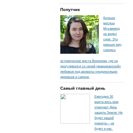
Попутчик
Больше
месяца
Мухаммед
не видел
снов. Это
раньше ему
снились
исторические места Воронежа, где он
прогуливался со своей «марокканской»
любовью под ароматы плодоносящих
деревьев и сирени.
Самый главный день
Ежегодно 30
марта весь мир
отмечает День
защиты Земли. Не
будет нашей
планеты – не
будет и нас.