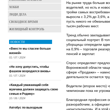
На рынке труда больше вс
ХОББИ
водителей, но есть и ново
тройки самых востребован
ЛЮДИ ДЕЛА
выросла с 3,2% до 3,6%, а
СВОБОДНОЕ ВРЕМЯ
пусть никого не обманывае
тысяч рабочих мест.
ЖИЛИЩНЫЙ КОНТРОЛЬ
Тренд обычно закладывает
социальный портрет. В то
НОВОСТИ
уборщицы опередили адми
«Вместе мы спасем больше
на 0,9% – торговля реаги
жизней»
пенсий и зарплат.
01 / 07 / 2024
Спрос определяет предлож
«Не хочу допустить, чтобы
Воронежской области чащ
фашизм возродился вновь»
сфере «Продажи» – намног
01 / 07 / 2024
деятельности остается тру
«Каждый уважающий себя
Водители (второе место) ч
мужчина должен защищать свою
чемпионам пока не угрожа
семью и Родину»
10 / 06 / 2024
Благородная профессия оп
разнорабочим, а официан
Автобус по выходным
«консультантов». И в этой