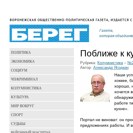
Газета,
которая объединя
Поближе к к
ПОЛИТИКА
ЭКОНОМИКА
Рубрика:
Колумнистика
–
№2
Автор:
Александр Ягодкин
СОЦИУМ
Наши усп
ЧП/КРИМИНАЛ
хоккее, б
хорошо, н
КОЛУМНИСТИКА
хочется в
КУЛЬТУРА
обнаружи
работе т
МИР ВОКРУГ
кухне».
СПОРТ
Портал не виноват: он пр
СУДЬБЫ
предложениях работы. И во
РАЙОННЫЙ МАСШТАБ