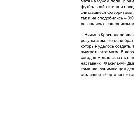
матч на чужом поле. В ра
футбольной лиги они наве
считавшиеся фаворитами э
так и не сподобились – 0
разошлись с соперником 
– Ничья в Краснодаре явл
результатом. Но если брат
которые удалось создать, 
выиграть этот матч. Я дов
сегодня можно сказать в и
наставник «Факела-М» Дми
команда, занимающая девя
столичное «Чертаново» (ст