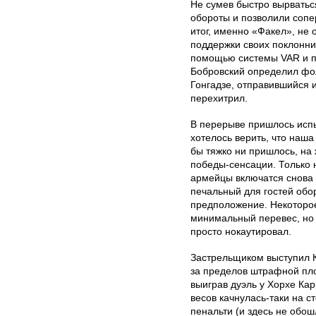
Не сумев быстро вырватьс
обороты и позволили сопер
итог, именно «Факел», не 
поддержки своих поклонник
помощью системы VAR и п
Бобровский определил фо
Гонгадзе, отправившийся 
перехитрил.
В перерыве пришлось испы
хотелось верить, что наша
бы тяжко ни пришлось, на
победы-сенсации. Только 
армейцы включатся снова 
печальный для гостей обор
предположение. Некоторо
минимальный перевес, но 
просто нокаутировал.
Застрельщиком выступил К
за пределов штрафной пло
выиграв дуэль у Хорхе Ка
весов качнулась-таки на 
пенальти (и здесь не обо