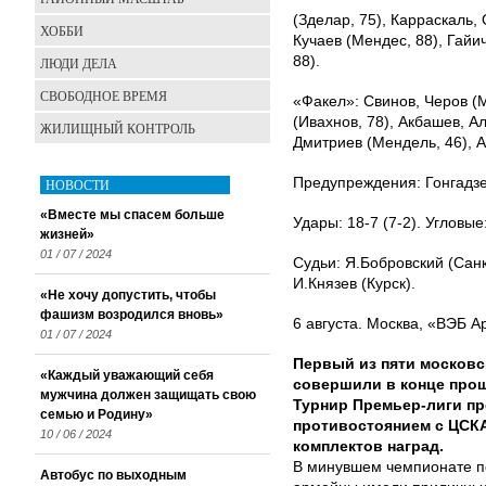
(Зделар, 75), Карраскаль,
ХОББИ
Кучаев (Мендес, 88), Гайи
88).
ЛЮДИ ДЕЛА
СВОБОДНОЕ ВРЕМЯ
«Факел»: Свинов, Черов (М
(Ивахнов, 78), Акбашев, А
ЖИЛИЩНЫЙ КОНТРОЛЬ
Дмитриев (Мендель, 46), А
Предупреждения: Гонгадзе,
НОВОСТИ
«Вместе мы спасем больше
Удары: 18-7 (7-2). Угловые
жизней»
01 / 07 / 2024
Судьи: Я.Бобровский (Санк
И.Князев (Курск).
«Не хочу допустить, чтобы
фашизм возродился вновь»
6 августа. Москва, «ВЭБ А
01 / 07 / 2024
Первый из пяти московс
«Каждый уважающий себя
совершили в конце про
мужчина должен защищать свою
Турнир Премьер-лиги п
семью и Родину»
противостоянием с ЦСКА
10 / 06 / 2024
комплектов наград.
В минувшем чемпионате по
Автобус по выходным