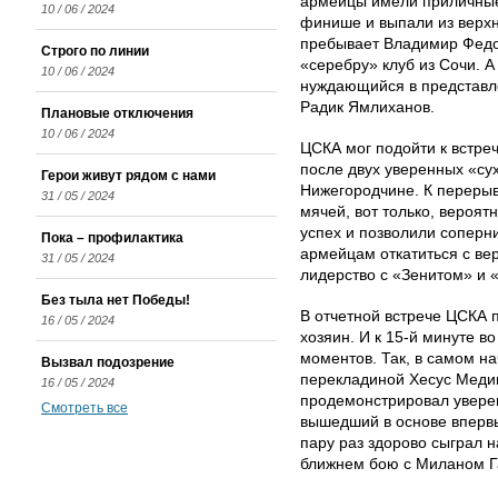
армейцы имели приличные
10 / 06 / 2024
финише и выпали из верхн
пребывает Владимир Федот
Строго по линии
«серебру» клуб из Сочи. А
10 / 06 / 2024
нуждающийся в представл
Радик Ямлиханов.
Плановые отключения
10 / 06 / 2024
ЦСКА мог подойти к встр
после двух уверенных «су
Герои живут рядом с нами
Нижегородчине. К перерыв
31 / 05 / 2024
мячей, вот только, вероя
успех и позволили соперни
Пока – профилактика
армейцам откатиться с ве
31 / 05 / 2024
лидерство с «Зенитом» и 
Без тыла нет Победы!
В отчетной встрече ЦСКА п
16 / 05 / 2024
хозяин. И к 15-й минуте в
моментов. Так, в самом н
Вызвал подозрение
перекладиной Хесус Медин
16 / 05 / 2024
продемонстрировал увере
Смотреть все
вышедший в основе вперв
пару раз здорово сыграл н
ближнем бою с Миланом Г