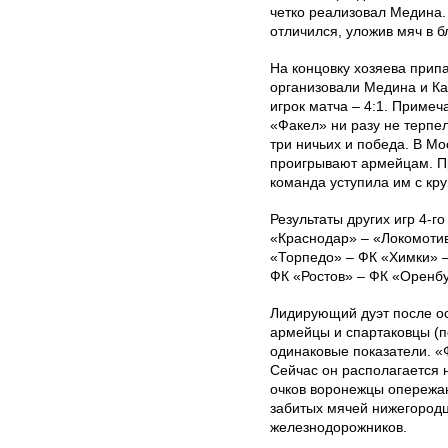
четко реализовал Медина.
отличился, уложив мяч в б
На концовку хозяева прип
организовали Медина и Ка
игрок матча – 4:1. Примеч
«Факел» ни разу не терпе
три ничьих и победа. В М
проигрывают армейцам. Пр
команда уступила им с кр
Результаты других игр 4-го
«Краснодар» – «Локомотив»
«Торпедо» – ФК «Химки» –
ФК «Ростов» – ФК «Оренбур
Лидирующий дуэт после ос
армейцы и спартаковцы (п
одинаковые показатели. «
Сейчас он располагается н
очков воронежцы опережа
забитых мячей нижегородц
железнодорожников.