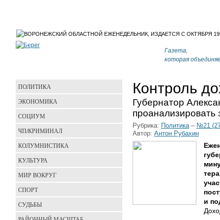
Газета,
которая объединя
Контроль до
ПОЛИТИКА
Губернатор Алекса
ЭКОНОМИКА
проанализировать 
СОЦИУМ
Рубрика:
Политика
–
№21 (27
ЧП/КРИМИНАЛ
Автор:
Антон Рубахин
КОЛУМНИСТИКА
Еже
губе
КУЛЬТУРА
мину
тера
МИР ВОКРУГ
учас
СПОРТ
пост
и по
СУДЬБЫ
Дохо
РАЙОННЫЙ МАСШТАБ