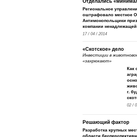
Отделались «минима
Региональное управлен
оштрафовало местное ОО
Антимонопольщики приз
компании ненадлежащей
17 / 04 / 2014
«Скотское» дело
Инвестиции в животново
«захрюкают»
Как 
агра
осн
живо
г. б
скот
02 / 
Решающий фактор
Разработка крупных мес
области бесперспективн