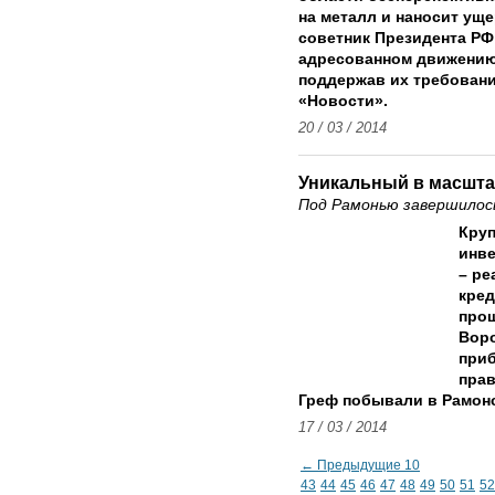
на металл и наносит ущ
советник Президента РФ
адресованном движению 
поддержав их требовани
«Новости».
20 / 03 / 2014
Уникальный в масшта
Под Рамонью завершилос
Круп
инве
– ре
кред
прош
Воро
при
прав
Греф побывали в Рамонс
17 / 03 / 2014
← Предыдущие 10
43
44
45
46
47
48
49
50
51
52