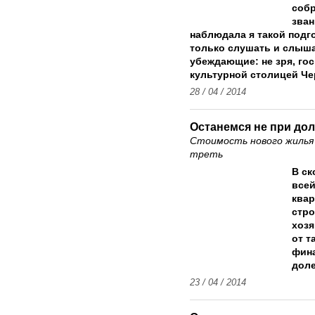
собр
зван
наблюдала я такой подг
только слушать и слыша
убеждающие: не зря, го
культурной столицей Че
28 / 04 / 2014
Останемся не при до
Стоимость нового жилья
треть
В ск
всей
квар
стро
хозя
от т
фина
доле
23 / 04 / 2014