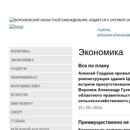
Газета,
которая объединя
Экономика
ПОЛИТИКА
ЭКОНОМИКА
Все по плану
СОЦИУМ
Алексей Гордеев провел
ЧП/КРИМИНАЛ
реконструкции здания Ц
встрече присутствовали
КОЛУМНИСТИКА
Воронеж Александр Гусе
КУЛЬТУРА
областного правительст
сельскохозяйственного 
МИР ВОКРУГ
15 / 05 / 2014
СПОРТ
СУДЬБЫ
Преимущественно не 
РАЙОННЫЙ МАСШТАБ
Комиссия по допуску пе