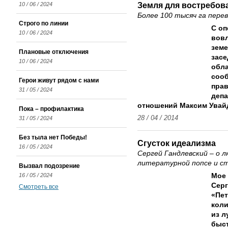
Земля для востребов
10 / 06 / 2024
Более 100 тысяч га пере
Строго по линии
С оп
10 / 06 / 2024
вов
земе
Плановые отключения
засе
10 / 06 / 2024
обла
сооб
Герои живут рядом с нами
прав
31 / 05 / 2024
депа
отношений Максим Увай
Пока – профилактика
28 / 04 / 2014
31 / 05 / 2024
Без тыла нет Победы!
Сгусток идеализма
16 / 05 / 2024
Сергей Гандлевский – о л
литературной попсе и ст
Вызвал подозрение
16 / 05 / 2024
Мое 
Серг
Смотреть все
«Пет
коли
из л
быст