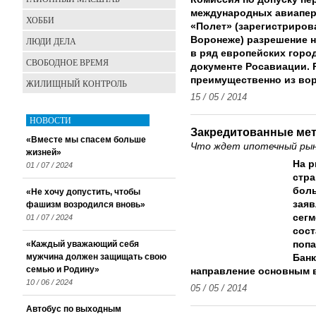
международных авиапер
ХОББИ
«Полет» (зарегистриров
Воронеже) разрешение н
ЛЮДИ ДЕЛА
в ряд европейских горо
СВОБОДНОЕ ВРЕМЯ
документе Росавиации. 
преимущественно из вор
ЖИЛИЩНЫЙ КОНТРОЛЬ
15 / 05 / 2014
НОВОСТИ
Закредитованные ме
«Вместе мы спасем больше
Что ждет ипотечный рыно
жизней»
На р
01 / 07 / 2024
стра
бол
«Не хочу допустить, чтобы
заяв
фашизм возродился вновь»
сегм
01 / 07 / 2024
сост
«Каждый уважающий себя
поп
мужчина должен защищать свою
Банк
семью и Родину»
направление основным в
10 / 06 / 2024
05 / 05 / 2014
Автобус по выходным