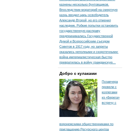
казнены несколько бунтовщиков.
Впоследствии мораторий на смертную
казнь вводил царь-освободитель
Александр Второй, но его отменил
наследник. Робкие попытки остановить
государственную расправу
предпринимались Государственной
Думой и Всероссийским съездом
Советов в 1917 году, но запреты
оказались неполными и скоротечными:
война империалистическая быстро
превратилась в войну гражданскую…
Добро с кулаками
Позавчера
провели с
коллегами
из «Берега»
встречу с
воронежскими общественниками по
приглашению Ресурсного центра