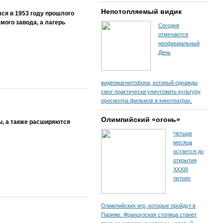
Непотопляемый видик
ся в 1953 году прошлого
амого завода, а лагерь
Сегодня
отмечается
неофициальный
День
видеомагнитофона, который однажды
смог практически уничтожить культуру
просмотра фильмов в кинотеатрах.
Олимпийский «огонь»
ы, а также расширяются
Четыре
месяца
остается до
открытия
XXXIII
летних
Олимпийских игр, которые пройдут в
Париже. Французская столица станет