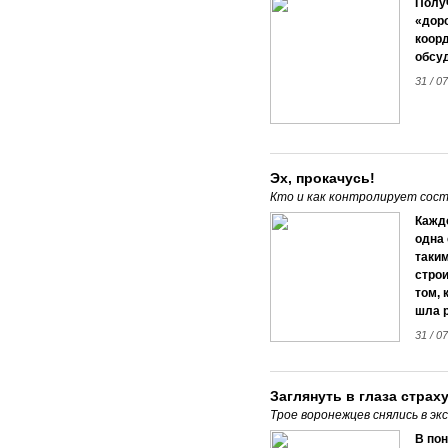
Получ
«дор
коор
обсуд
31 / 0
Эх, прокачусь!
Кто и как контролирует сос
Каждо
одна
таки
строи
том, 
шла р
31 / 0
Заглянуть в глаза страх
Трое воронежцев снялись в э
В пон