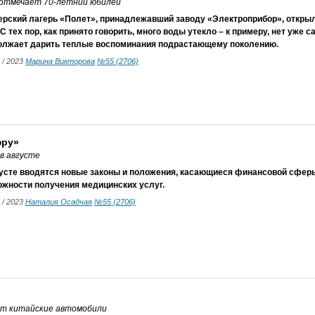
 отмечает 70-летний юбилей
ерский лагерь «Полет», принадлежавший заводу «Электроприбор», открыл
 С тех пор, как принято говорить, много воды утекло – к примеру, нет уже с
олжает дарить теплые воспоминания подрастающему поколению.
8 / 2023
Марина Викторова
№55 (2706)
фру»
в августе
густе вводятся новые законы и положения, касающиеся финансовой сфер
ожности получения медицинских услуг.
8 / 2023
Наталия Осадчая
№55 (2706)
ют китайские автомобили