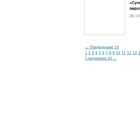
«Супе
виде
25 / 0
← Предыдущие 10
1
2
3
4
5
6
7
8
9
10
11
12
13
Следующие 10 →