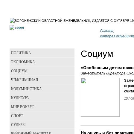
Газета,
которая объединя
Социум
ПОЛИТИКА
ЭКОНОМИКА
«Особенным детям важн
СОЦИУМ
Заместитель директора школ
ЧП/КРИМИНАЛ
Заме
огра
КОЛУМНИСТИКА
счит
КУЛЬТУРА
15 / 0
МИР ВОКРУГ
СПОРТ
СУДЬБЫ
На ощупь и без практики
РАЙОННЫЙ МАСШТАБ