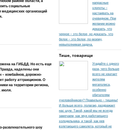
любом районе области, а
напрасные
роить социальные
хлопоты –
 медицинских организаций
настаивать на
я.
очевидном. При
желании можно
доказать, что
черное – это белое, но доказать, что
белое – это белое, по-моему,
невыполнимая задача.
Тише, товарищи
Угадайте с одного
ложена на ГИБДД. Но есть еще
раза, чего больше
 Правда, наделены они
всего не хватает
 – комбайнов, дорожно-
жителям
ет работу аттракционов. О
мегаполиса,
ники на территории региона,
особенно
1 июля.
обитателям
«человейников»? Правильно – тишины!
И больше всего, полагаю, раздражает
нас шум. Такой, какой мы не всегда
замечаем, как звук работающего
холодильника, и такой, как рев
взлетающего самолета, который не
но-развлекательного шоу