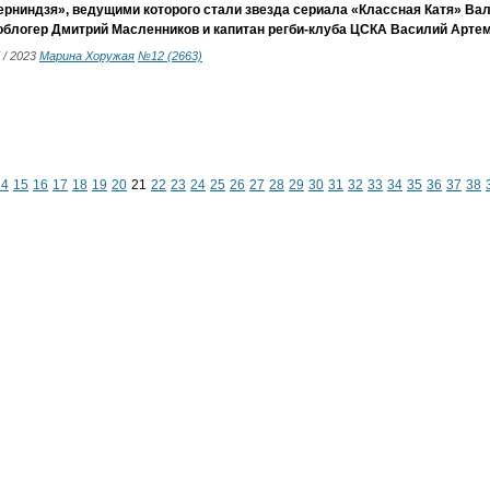
рниндзя», ведущими которого стали звезда сериала «Классная Катя» Ва
облогер Дмитрий Масленников и капитан регби-клуба ЦСКА Василий Артем
7 / 2023
Марина Хоружая
№12 (2663)
14
15
16
17
18
19
20
21
22
23
24
25
26
27
28
29
30
31
32
33
34
35
36
37
38