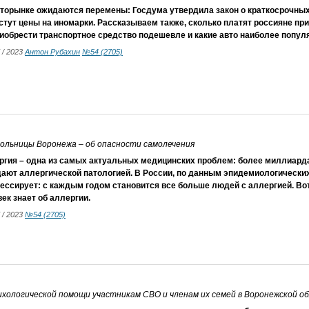
вторынке ожидаются перемены: Госдума утвердила закон о краткосрочных
тут цены на иномарки. Рассказываем также, сколько платят россияне пр
иобрести транспортное средство подешевле и какие авто наиболее популя
7 / 2023
Антон Рубахин
№54 (2705)
больницы Воронежа – об опасности самолечения
ргия – одна из самых актуальных медицинских проблем: более миллиарда
дают аллергической патологией. В России, по данным эпидемиологически
ессирует: с каждым годом становится все больше людей с аллергией. Вот
ек знает об аллергии.
7 / 2023
№54 (2705)
ихологической помощи участникам СВО и членам их семей в Воронежской о