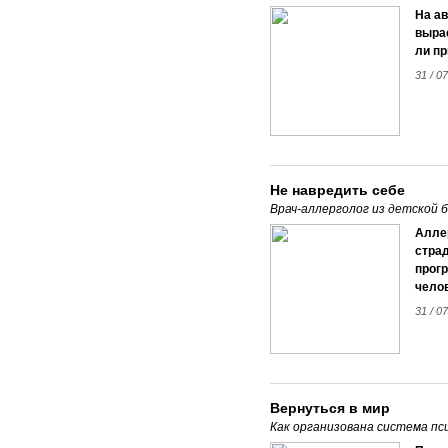
На а
вырас
ли пр
31 / 0
Не навредить себе
Врач-аллерголог из детской 
Алле
стра
прогр
челов
31 / 0
Вернуться в мир
Как организована система пс