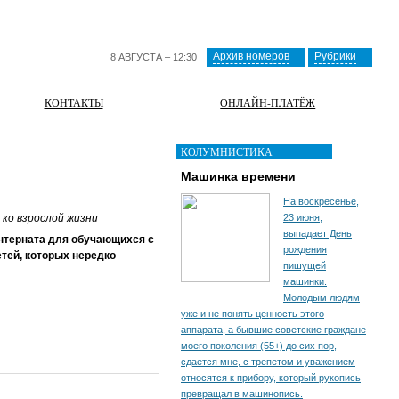
Архив номеров
Рубрики
8 АВГУСТА – 12:30
КОНТАКТЫ
ОНЛАЙН-ПЛАТЁЖ
КОЛУМНИСТИКА
Машинка времени
На воскресенье,
ко взрослой жизни
23 июня,
выпадает День
нтерната для обучающихся с
рождения
тей, которых нередко
пишущей
машинки.
Молодым людям
уже и не понять ценность этого
аппарата, а бывшие советские граждане
моего поколения (55+) до сих пор,
сдается мне, с трепетом и уважением
относятся к прибору, который рукопись
превращал в машинопись.