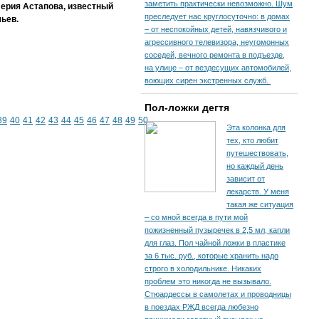
заметить практически невозможно. Шум
лерия Астапова, известный
преследует нас круглосуточно: в домах
ьев.
– от неспокойных детей, навязчивого и
агрессивного телевизора, неугомонных
соседей, вечного ремонта в подъезде,
на улице – от вездесущих автомобилей,
воющих сирен экстренных служб.
Пол-ложки дегтя
39
40
41
42
43
44
45
46
47
48
49
50
Эта колонка для
тех, кто любит
путешествовать,
но каждый день
зависит от
лекарств. У меня
такая же ситуация
– со мной всегда в пути мой
пожизненный пузыречек в 2,5 мл, капли
для глаз. Пол чайной ложки в пластике
за 6 тыс. руб., которые хранить надо
строго в холодильнике. Никаких
проблем это никогда не вызывало.
Стюардессы в самолетах и проводницы
в поездах РЖД всегда любезно