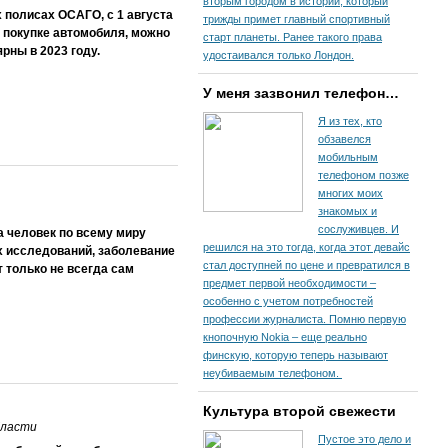
вторым городом в истории, который
 полисах ОСАГО, с 1 августа
трижды примет главный спортивный
и покупке автомобиля, можно
старт планеты. Ранее такого права
рны в 2023 году.
удостаивался только Лондон.
У меня зазвонил телефон…
Я из тех, кто
обзавелся
мобильным
телефоном позже
многих моих
знакомых и
сослуживцев. И
 человек по всему миру
решился на это тогда, когда этот девайс
х исследований, заболевание
стал доступней по цене и превратился в
 только не всегда сам
предмет первой необходимости –
особенно с учетом потребностей
профессии журналиста. Помню первую
кнопочную Nokia – еще реально
финскую, которую теперь называют
неубиваемым телефоном.
Культура второй свежести
бласти
Пустое это дело и