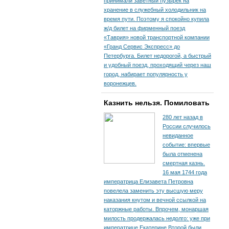
принимали заветный пузырек на
хранение в служебный холодильник на
время пути. По­этому я спокойно купила
ж/д билет на фирменный поезд
«Таврия» новой транспортной компании
«Гранд Сервис Экспресс» до
Петербурга. Билет недорогой, а быстрый
и удобный поезд, проходящий через наш
город, набирает популярность у
воронежцев.
Казнить нельзя. Помиловать
280 лет назад в
России случилось
невиданное
событие: впервые
была отменена
смертная казнь.
16 мая 1744 года
императрица Елизавета Петровна
повелела заменить эту высшую меру
наказания кнутом и вечной ссылкой на
каторжные работы. Впрочем, монаршая
милость продержалась недолго: уже при
императрице Екатерине Второй были