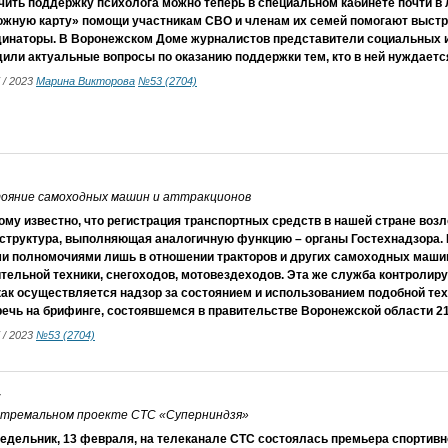
ить поддержку психолога можно теперь в специальном кабинете почти в 
ожную карту» помощи участникам СВО и членам их семей помогают выст
динаторы. В Воронежском Доме журналистов представители социальных и
или актуальные вопросы по оказанию поддержки тем, кто в ней нуждаетс
7 / 2023
Марина Викторова
№53 (2704)
тояние самоходных машин и аттракционов
му известно, что регистрация транспортных средств в нашей стране воз
 структура, выполняющая аналогичную функцию – органы Гостехнадзора.
ми полномочиями лишь в отношении тракторов и других самоходных машин
тельной техники, снегоходов, мотовездеходов. Эта же служба контролиру
как осуществляется надзор за состоянием и использованием подобной тех
ечь на брифинге, состоявшемся в правительстве Воронежской области 2
7 / 2023
№53 (2704)
у
кстремальном проекте СТС «Суперниндзя»
едельник, 13 февраля, на телеканале СТС состоялась премьера спортив