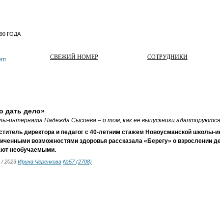
СВЕЖИЙ НОМЕР
СОТРУДНИКИ
ет
о дать дело»
ы-интерната Надежда Сысоева – о том, как ее выпускники адаптируются 
ститель директора и педагог с 40-летним стажем Новоусманской школы-и
ниченными возможностями здоровья рассказала «Берегу» о взрослении де
ают необучаемыми.
8 / 2023
Ирина Черенкова
№57 (2708)