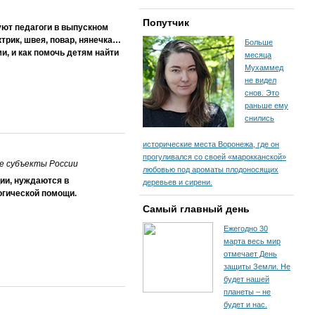
Попутчик
уют педагоги в выпускном
ктрик, швея, повар, нянечка…
Больше
, и как помочь детям найти
месяца
Мухаммед
не видел
снов. Это
раньше ему
снились
исторические места Воронежа, где он
прогуливался со своей «марокканской»
е субъекты России
любовью под ароматы плодоносящих
ии, нуждаются в
деревьев и сирени.
огической помощи.
Самый главный день
Ежегодно 30
марта весь мир
отмечает День
защиты Земли. Не
будет нашей
планеты – не
будет и нас.