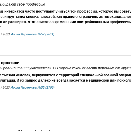
выбирают себе профессию
из интернатов часто поступают учиться той профессии, которую им совет
е, и круг таких специальностей, как правило, ограничен: автомеханик, эле
о ли расширить этот список современными востребованными профессиями
?
8 / 2023
Ирина Черенкова
№57 (2611)
 практики
ы реабилитации участников СВО Воронежской области перенимают други
 тысячи человек, вернувшихся с территорий специальной военной операц
литации. И их запрос далеко не всегда касается медицинской или психол
8 / 2023
Ирина Черенкова
№55 (2706)