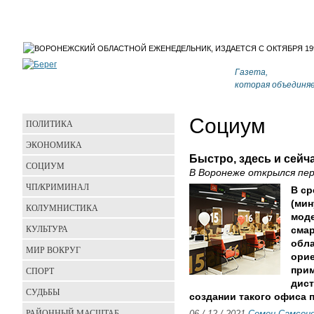
Газета,
которая объединя
Социум
ПОЛИТИКА
ЭКОНОМИКА
Быстро, здесь и сейч
СОЦИУМ
В Воронеже открылся пе
ЧП/КРИМИНАЛ
В ср
(мин
КОЛУМНИСТИКА
моде
КУЛЬТУРА
смар
обла
МИР ВОКРУГ
орие
СПОРТ
при
дист
СУДЬБЫ
создании такого офиса 
РАЙОННЫЙ МАСШТАБ