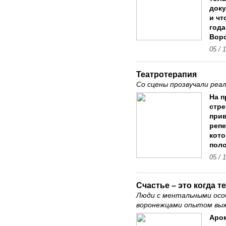
доку
и чт
года
Вор
05 / 
Театротерапия
Со сцены прозвучали реа
На п
стре
прив
репе
кото
поло
05 / 
Счастье – это когда 
Люди с ментальными осо
воронежцами опытом выж
Аром