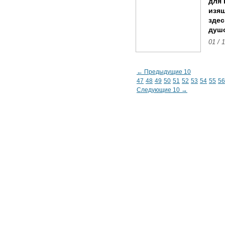
для 
изящ
здес
душо
01 / 
← Предыдущие 10
47
48
49
50
51
52
53
54
55
56
Следующие 10 →