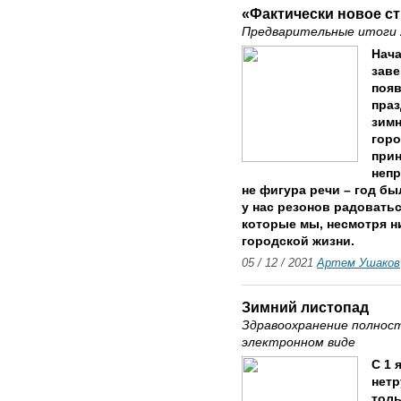
«Фактически новое с
Предварительные итоги 
Нача
заве
появ
праз
зимн
горо
прин
непр
не фигура речи – год б
у нас резонов радоватьс
которые мы, несмотря н
городской жизни.
05 / 12 / 2021
Артем Ушаков
Зимний листопад
Здравоохранение полност
электронном виде
С 1 
нетр
толь