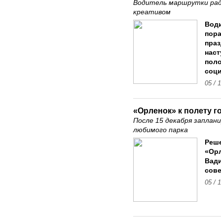
Водитель маршрутки рад
креативом
Вод
пора
праз
наст
пол
соци
05 / 
«Орленок» к полету г
После 15 декабря заплан
любимого парка
Реше
«Орл
Вади
сове
05 / 