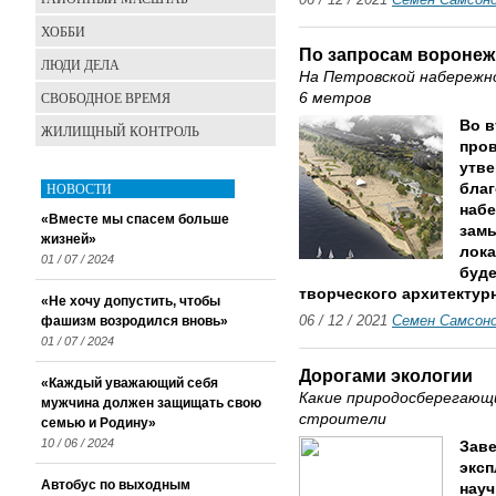
06 / 12 / 2021
Семен Самсон
ХОББИ
По запросам воронеж
ЛЮДИ ДЕЛА
На Петровской набережн
СВОБОДНОЕ ВРЕМЯ
6 метров
Во в
ЖИЛИЩНЫЙ КОНТРОЛЬ
пров
утве
НОВОСТИ
благ
набе
«Вместе мы спасем больше
замы
жизней»
лока
01 / 07 / 2024
буде
творческого архитектур
«Не хочу допустить, чтобы
фашизм возродился вновь»
06 / 12 / 2021
Семен Самсон
01 / 07 / 2024
Дорогами экологии
«Каждый уважающий себя
Какие природосберегающ
мужчина должен защищать свою
строители
семью и Родину»
10 / 06 / 2024
Зав
эксп
Автобус по выходным
нау