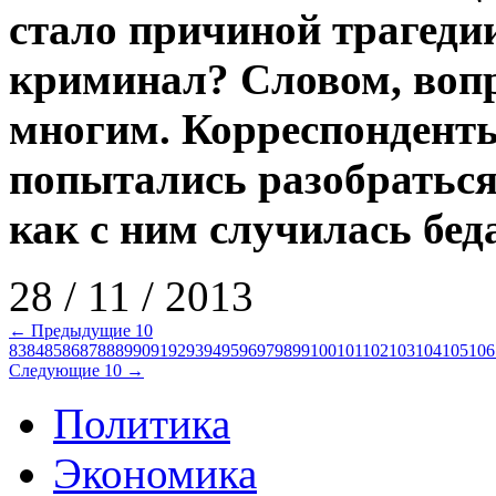
стало причиной трагеди
криминал? Словом, вопр
многим. Корреспонденты
попытались разобраться
как с ним случилась бед
28 / 11 / 2013
← Предыдущие 10
83
84
85
86
87
88
89
90
91
92
93
94
95
96
97
98
99
100
101
102
103
104
105
106
Следующие 10 →
Политика
Экономика