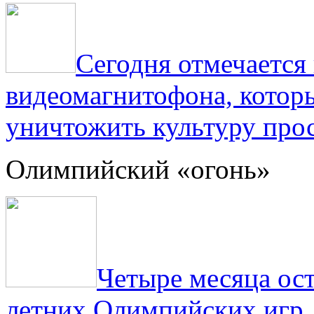
Сегодня отмечаетс
видеомагнитофона, котор
уничтожить культуру прос
Олимпийский «огонь»
Четыре месяца ос
летних Олимпийских игр,