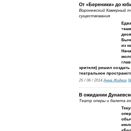
От «Береники» до юб
Воронежский Камерный 
существования
Едва
«кам
деся
Бычк
из н
Нача
моло
глав
зрителя) решил создать
театральное пространст
25 / 06 / 2014
Анна Жидких
№
В ожидании Дунаевск
Театр оперы и балета го
Теку
опер
обыч
июля
«Бал