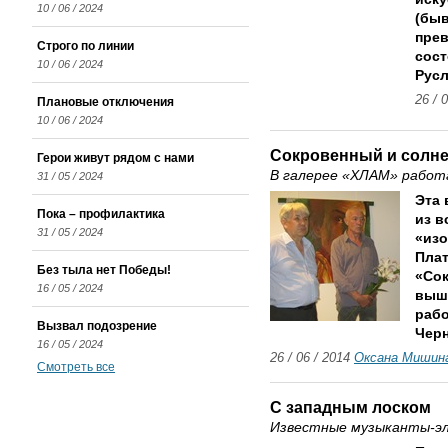
10 / 06 / 2024
(бы
пре
Строго по линии
сост
10 / 06 / 2024
Рус
26 / 
Плановые отключения
10 / 06 / 2024
Сокровенный и солн
Герои живут рядом с нами
В галерее «ХЛАМ» работ
31 / 05 / 2024
Эта 
Пока – профилактика
из в
31 / 05 / 2024
«из
Плат
Без тыла нет Победы!
«Сок
16 / 05 / 2024
выш
рабо
Вызвал подозрение
Черн
16 / 05 / 2024
26 / 06 / 2014
Оксана Мишин
Смотреть все
С западным лоском
Известные музыканты-эл