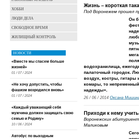
Жизнь – короткая так
ХОББИ
Под Воронежем прошел п
ЛЮДИ ДЕЛА
Он б
фест
СВОБОДНОЕ ВРЕМЯ
наде
ЖИЛИЩНЫЙ КОНТРОЛЬ
люби
музы
пятн
НОВОСТИ
мега
поля
«Вместе мы спасем больше
водохранилища, ежегод
жизней»
палаточный городок. Лю
01 / 07 / 2024
воздух, костры, гитары 
комары, то непременный
«Не хочу допустить, чтобы
фашизм возродился вновь»
надежды».
01 / 07 / 2024
26 / 06 / 2014
Оксана Мишин
«Каждый уважающий себя
Приходи к нему учить
мужчина должен защищать свою
семью и Родину»
Воронежских абитуриент
10 / 06 / 2024
Маликовым
Сего
Автобус по выходным
иску