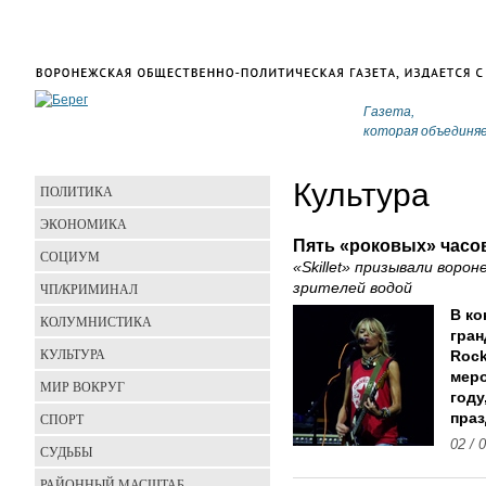
Газета,
которая объединя
Культура
ПОЛИТИКА
ЭКОНОМИКА
Пять «роковых» часо
СОЦИУМ
«Skillet» призывали воро
ЧП/КРИМИНАЛ
зрителей водой
В ко
КОЛУМНИСТИКА
гран
КУЛЬТУРА
Rock
мер
МИР ВОКРУГ
году
СПОРТ
праз
02 / 
СУДЬБЫ
РАЙОННЫЙ МАСШТАБ