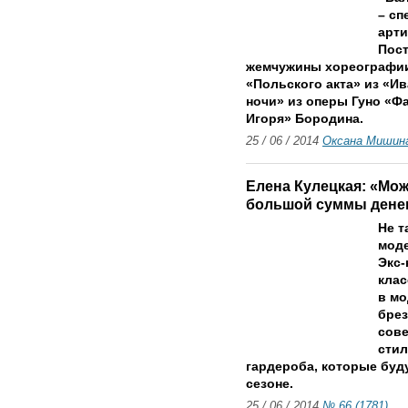
– сп
арт
Пост
жемчужины хореографии
«Польского акта» из «И
ночи» из оперы Гуно «Фа
Игоря» Бородина.
25 / 06 / 2014
Оксана Мишин
Елена Кулецкая: «Мож
большой суммы денег
Не т
моде
Экс-
клас
в мо
брез
сове
стил
гардероба, которые буд
сезоне.
25 / 06 / 2014
№ 66 (1781)