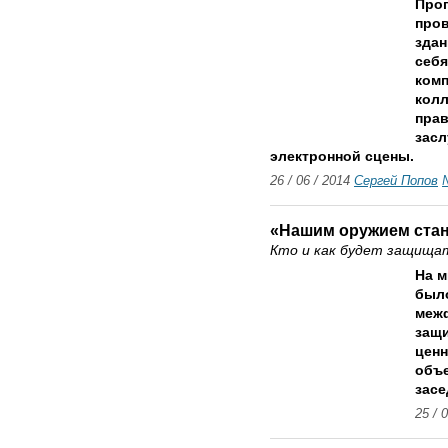
Прог
пров
здан
себя
комп
колл
прав
засл
электронной сцены.
26 / 06 / 2014
Сергей Попов
«Нашим оружием стан
Кто и как будет защища
На 
было
меж
защ
ценн
объе
засе
25 / 