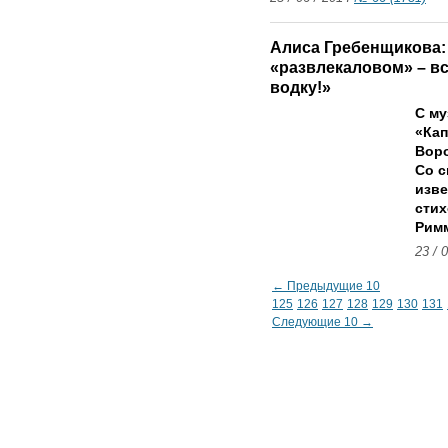
Алиса Гребенщикова:
«развлекаловом» – вс
водку!»
С му
«Кап
Вор
Со с
изве
сти
Рим
23 / 
← Предыдущие 10
125
126
127
128
129
130
131
Следующие 10 →