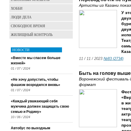
Артисты из Казани показ
ХОББИ
У эт
ЛЮДИ ДЕЛА
двух
бүре
СВОБОДНОЕ ВРЕМЯ
двуя
ЖИЛИЩНЫЙ КОНТРОЛЬ
испо
Теат
самы
НОВОСТИ
Каза
«Вместе мы спасем больше
11 / 11 / 2023
№83 (2734)
жизней»
01 / 07 / 2024
Быть на голову выше
Воронежский фестиваль
«Не хочу допустить, чтобы
формат
фашизм возродился вновь»
01 / 07 / 2024
Фест
«Вер
«Каждый уважающий себя
в жи
мужчина должен защищать свою
теат
семью и Родину»
актр
10 / 06 / 2024
теат
прох
Автобус по выходным
док