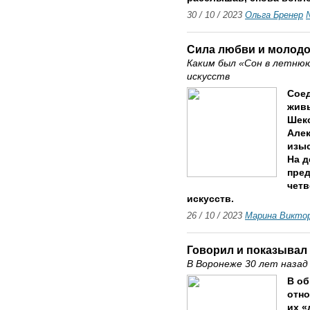
30 / 10 / 2023
Ольга Бренер
Сила любви и молодо
Каким был «Сон в летню
искусств
Соед
живы
Шекс
Алек
изыс
На д
пред
четв
искусств.
26 / 10 / 2023
Марина Викто
Говорил и показывал
В Воронеже 30 лет назад
В об
отно
их «