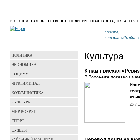
Газета,
которая объединя
Культура
ПОЛИТИКА
ЭКОНОМИКА
К нам приехал «Ревиз
СОЦИУМ
В Воронеже показали ги
ЧП/КРИМИНАЛ
Изве
теат
КОЛУМНИСТИКА
язык
КУЛЬТУРА
20 / 
МИР ВОКРУГ
СПОРТ
СУДЬБЫ
Перевод почти не ну
РАЙОННЫЙ МАСШТАБ