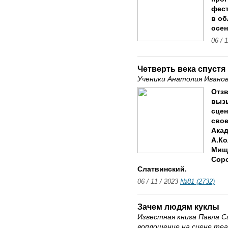
фест
в об
осен
06 / 
Четверть века спустя
Ученики Анатолия Ивано
Отзв
вызы
сцен
свое
Акад
А.Ко
Мище
Сор
Слатвинский.
06 / 11 / 2023
№81 (2732)
Зачем людям куклы
Известная книга Павла С
воплощение на сцене те