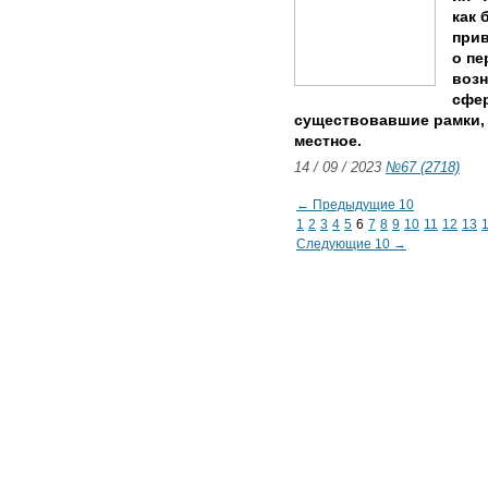
как 
прив
о пе
возн
сфер
существовавшие рамки, 
местное.
14 / 09 / 2023
№67 (2718)
← Предыдущие 10
1
2
3
4
5
6
7
8
9
10
11
12
13
Следующие 10 →