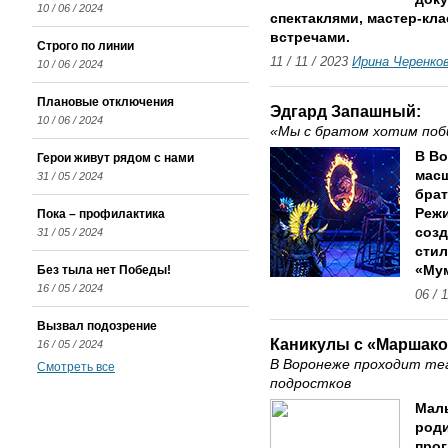
10 / 06 / 2024
спектаклями, мастер-кл
встречами.
Строго по линии
11 / 11 / 2023
Ирина Черенко
10 / 06 / 2024
Плановые отключения
Эдгард Запашный:
10 / 06 / 2024
«Мы с братом хотим поб
В Во
Герои живут рядом с нами
масш
31 / 05 / 2024
брат
Реж
Пока – профилактика
созд
31 / 05 / 2024
сти
Без тыла нет Победы!
«Мум
16 / 05 / 2024
06 / 
Вызвал подозрение
Каникулы с «Маршак
16 / 05 / 2024
В Воронеже проходит те
Смотреть все
подростков
Маль
роди
прог