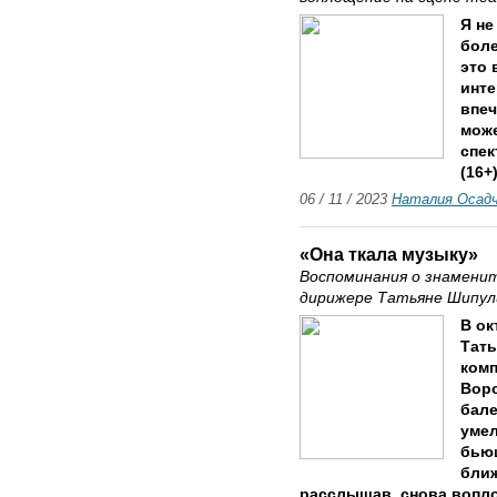
Я не
боле
это 
инте
впеч
може
спек
(16+
06 / 11 / 2023
Наталия Осад
«Она ткала музыку»
Воспоминания о знамени
дирижере Татьяне Шипул
В ок
Тать
ком
Воро
бале
умел
бьющ
ближ
расслышав, снова вопло