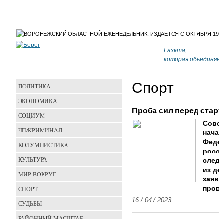
Газета,
которая объединя
Спорт
ПОЛИТИКА
ЭКОНОМИКА
Проба сил перед ста
СОЦИУМ
Совс
ЧП/КРИМИНАЛ
нача
Феде
КОЛУМНИСТИКА
росс
КУЛЬТУРА
сле
из д
МИР ВОКРУГ
заяв
СПОРТ
пров
16 / 04 / 2023
СУДЬБЫ
РАЙОННЫЙ МАСШТАБ