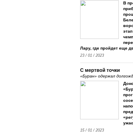
В пр
приб
прош
Беле
воро
этап
чемп
пере
Лару, где пройдет еще д
23 / 01 / 2023
С мертвой точки
«Буран» одержал долгож
Донс
«Бур
прог
сосе
напо
пре
«рег
ужас
15 / 01 / 2023