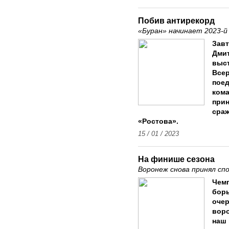
Побив антирекорд
«Буран» начинает 2023-й
Завт
Дмит
выст
Всер
поед
кома
прин
сраж
«Ростова».
15 / 01 / 2023
На финише сезона
Воронеж снова принял сп
Чемп
борь
очер
воро
наш 