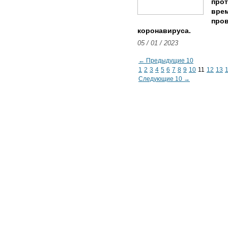
прот
врем
про
коронавируса.
05 / 01 / 2023
← Предыдущие 10
1
2
3
4
5
6
7
8
9
10
11
12
13
Следующие 10 →