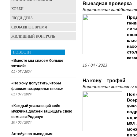
Выездная проверка
ХОББИ
Воронежские гандболисты
Прод
ЛЮДИ ДЕЛА
ганд
СВОБОДНОЕ ВРЕМЯ
лиги
осно
ЖИЛИЩНЫЙ КОНТРОЛЬ
клас
нахо
НОВОСТИ
сто
каза
«Вместе мы спасем больше
16 / 04 / 2023
жизней»
01 / 07 / 2024
На кону – трофей
«Не хочу допустить, чтобы
Воронежские хоккеисты 
фашизм возродился вновь»
Пол
01 / 07 / 2024
Всер
«Каждый уважающий себя
учас
мужчина должен защищать свою
подр
семью и Родину»
одни
10 / 06 / 2024
ВХЛ,
може
Автобус по выходным
вор