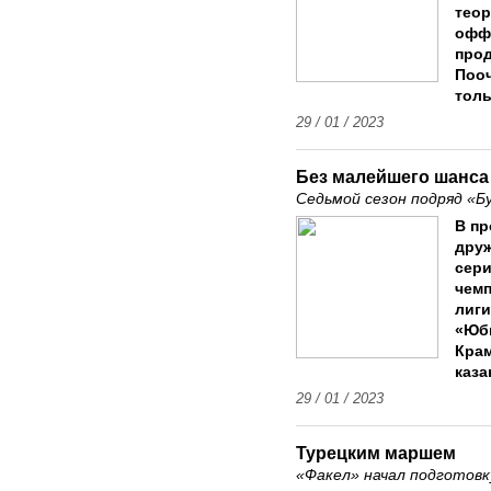
теор
офф,
про
Пооч
толь
29 / 01 / 2023
Без малейшего шанса
Седьмой сезон подряд «Б
В пр
друж
сери
чемп
лиги
«Юб
Крам
каза
29 / 01 / 2023
Турецким маршем
«Факел» начал подготов