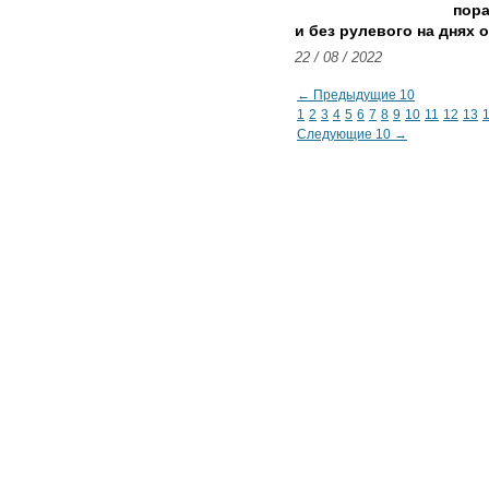
пора
и без рулевого на днях 
22 / 08 / 2022
← Предыдущие 10
1
2
3
4
5
6
7
8
9
10
11
12
13
Следующие 10 →