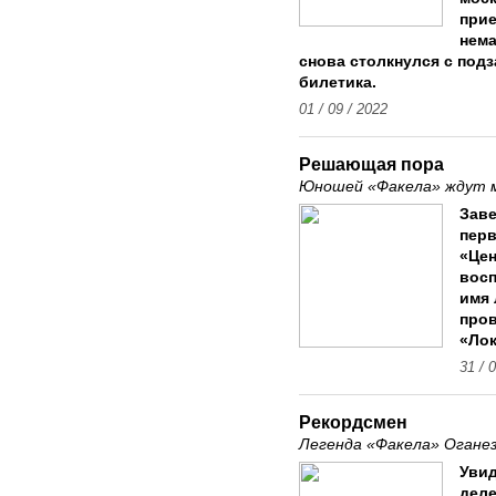
прие
нема
снова столкнулся с под
билетика.
01 / 09 / 2022
Решающая пора
Юношей «Факела» ждут 
Зав
пер
«Цен
восп
имя 
пров
«Лок
31 / 
Рекордсмен
Легенда «Факела» Огане
Увид
деле