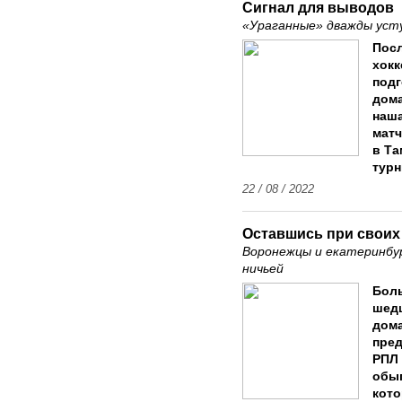
Сигнал для выводов
«Ураганные» дважды уст
Посл
хок
подг
дом
наша
матч
в Та
турн
22 / 08 / 2022
Оставшись при своих
Воронежцы и екатеринбу
ничьей
Бол
шед
дома
пред
РПЛ 
обыг
кото