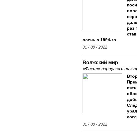
посч
воро
перв
дале
раз 
став
осенью 1994-го.
31 / 08 / 2022
Волжский мир
«Факел» вернулся с ничь
Втор
Пре
пятн
обои
добы
След
ура
согл
31 / 08 / 2022