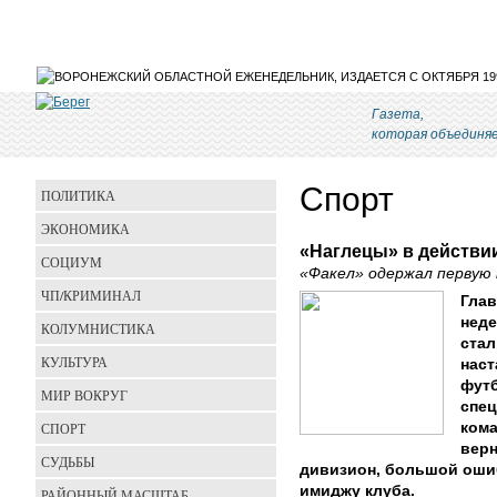
Газета,
которая объединя
Спорт
ПОЛИТИКА
ЭКОНОМИКА
«Наглецы» в действи
СОЦИУМ
«Факел» одержал первую 
ЧП/КРИМИНАЛ
Гла
неде
КОЛУМНИСТИКА
стал
КУЛЬТУРА
наст
футб
МИР ВОКРУГ
спец
СПОРТ
кома
вер
СУДЬБЫ
дивизион, большой оши
имиджу клуба.
РАЙОННЫЙ МАСШТАБ