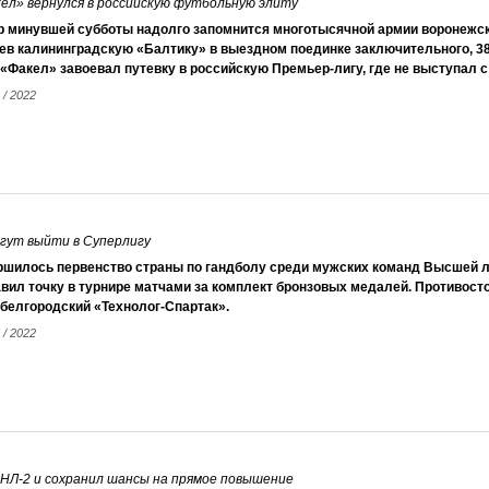
ел» вернулся в российскую футбольную элиту
р минувшей субботы надолго запомнится многотысячной армии воронежс
ев калининградскую «Балтику» в выездном поединке заключительного, 38
«Факел» завоевал путевку в российскую Премьер-лигу, где не выступал с 
 / 2022
гут выйти в Суперлигу
ршилось первенство страны по гандболу среди мужских команд Высшей л
вил точку в турнире матчами за комплект бронзовых медалей. Противос
белгородский «Технолог-Спартак».
 / 2022
НЛ-2 и сохранил шансы на прямое повышение