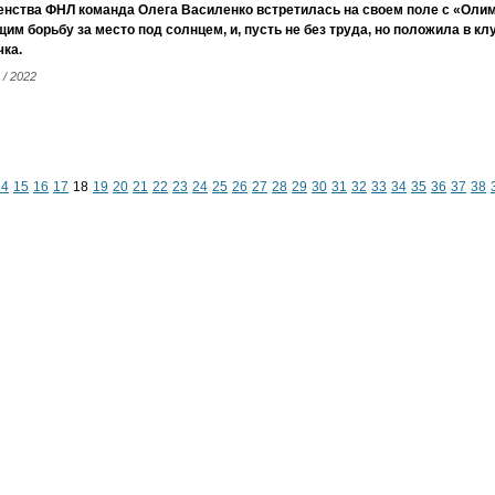
енства ФНЛ команда Олега Василенко встретилась на своем поле с «Ол
им борьбу за место под солнцем, и, пусть не без труда, но положила в 
чка.
 / 2022
14
15
16
17
18
19
20
21
22
23
24
25
26
27
28
29
30
31
32
33
34
35
36
37
38