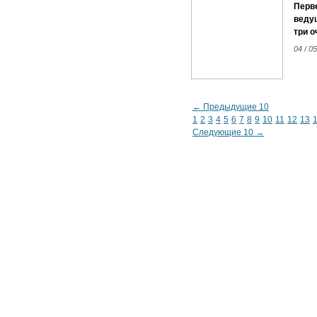
Перв
ведущ
три о
04 / 05
← Предыдущие 10
1
2
3
4
5
6
7
8
9
10
11
12
13
Следующие 10 →