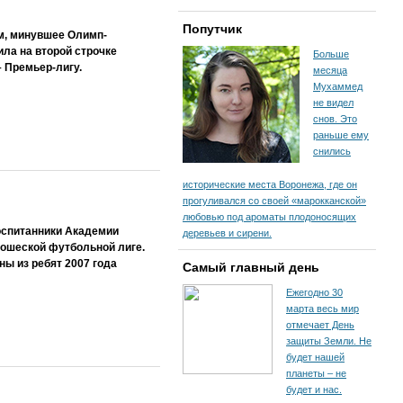
Попутчик
м, минувшее Олимп-
ла на второй строчке
Больше
 Премьер-лигу.
месяца
Мухаммед
не видел
снов. Это
раньше ему
снились
исторические места Воронежа, где он
прогуливался со своей «марокканской»
любовью под ароматы плодоносящих
оспитанники Академии
деревьев и сирени.
ношеской футбольной лиге.
ы из ребят 2007 года
Самый главный день
Ежегодно 30
марта весь мир
отмечает День
защиты Земли. Не
будет нашей
планеты – не
будет и нас.