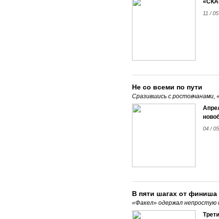
«СКА-
11 / 05
Не со всеми по пути
Сразившись с ростовчанами, 
Апре
новоб
04 / 05
В пяти шагах от финиша
«Факел» одержал непростую 
Трети