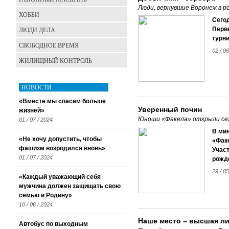
Люди, вернувшие Воронеж в 
ХОББИ
Сего
ЛЮДИ ДЕЛА
Перв
турни
СВОБОДНОЕ ВРЕМЯ
02 / 06
ЖИЛИЩНЫЙ КОНТРОЛЬ
НОВОСТИ
«Вместе мы спасем больше
Уверенный почин
жизней»
Юноши «Факела» открыли сез
01 / 07 / 2024
В ми
«Не хочу допустить, чтобы
«Фак
фашизм возродился вновь»
Участ
01 / 07 / 2024
рожд
29 / 05
«Каждый уважающий себя
мужчина должен защищать свою
семью и Родину»
10 / 06 / 2024
Наше место – высшая ли
Автобус по выходным