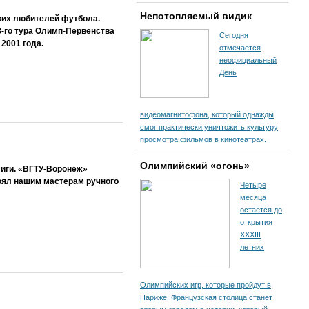
Непотопляемый видик
ких любителей футбола.
-го тура Олимп-Первенства
Сегодня
2001 года.
отмечается
неофициальный
День
видеомагнитофона, который однажды
смог практически уничтожить культуру
просмотра фильмов в кинотеатрах.
Олимпийский «огонь»
иги. «ВГТУ-Воронеж»
тоял нашим мастерам ручного
Четыре
месяца
остается до
открытия
XXXIII
летних
Олимпийских игр, которые пройдут в
Париже. Французская столица станет