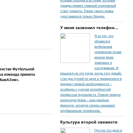
вторым городом в истории, который
трижды примет главный спортивный
старт планеты. Ранее такого права
удостаивался только Лондон.
У меня зазвонил телефон…
Я из тех, кто
обзавелся
мобильным
телефоном позже
многих моих
знакомых и
сослуживцев. И
енстве Футбольной
решился на это тогда, когда этот девайс
аша команда приняла
стал доступней по цене и превратился в
«КамАЗом».
предмет первой необходимости –
особенно с учетом потребностей
профессии журналиста. Помню первую
кнопочную Nokia – еще реально
финскую, которую теперь называют
неубиваемым телефоном.
Культура второй свежести
Пустое это дело и