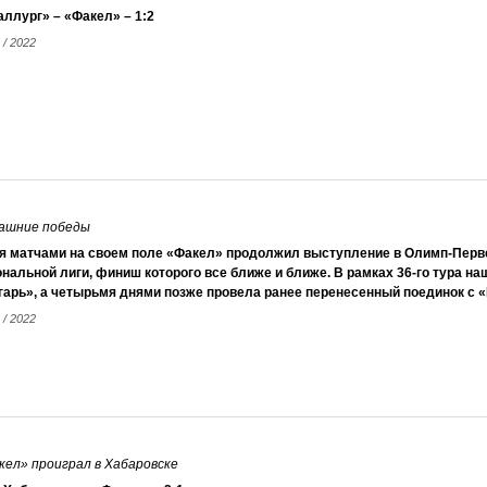
ллург» – «Факел» – 1:2
 / 2022
машние победы
я матчами на своем поле «Факел» продолжил выступление в Олимп-Перв
нальной лиги, финиш которого все ближе и ближе. В рамках 36-го тура н
гарь», а четырьмя днями позже провела ранее перенесенный поединок с 
 / 2022
кел» проиграл в Хабаровске