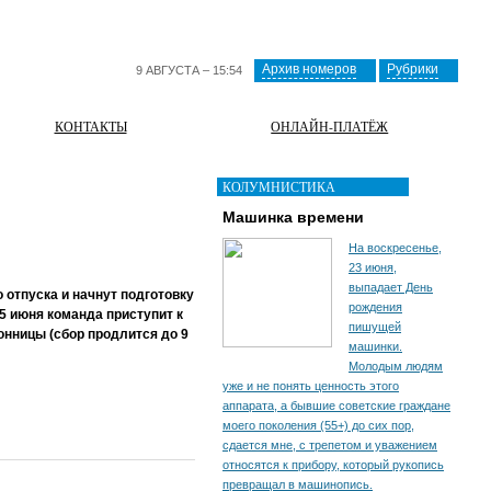
Архив номеров
Рубрики
9 АВГУСТА – 15:54
КОНТАКТЫ
ОНЛАЙН-ПЛАТЁЖ
КОЛУМНИСТИКА
Машинка времени
На воскресенье,
23 июня,
выпадает День
отпуска и начнут подготовку
рождения
5 июня команда приступит к
пишущей
онницы (сбор продлится до 9
машинки.
Молодым людям
уже и не понять ценность этого
аппарата, а бывшие советские граждане
моего поколения (55+) до сих пор,
сдается мне, с трепетом и уважением
относятся к прибору, который рукопись
превращал в машинопись.