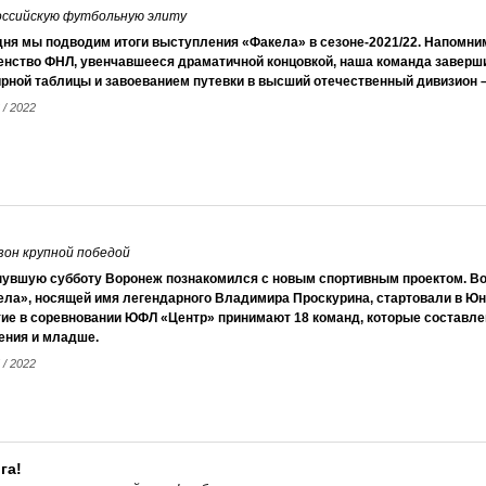
российскую футбольную элиту
дня мы подводим итоги выступления «Факела» в сезоне-2021/22. Напомни
енство ФНЛ, увенчавшееся драматичной концовкой, наша команда заверши
рной таблицы и завоеванием путевки в высший отечественный дивизион –
 / 2022
он крупной победой
нувшую субботу Воронеж познакомился с новым спортивным проектом. В
ела», носящей имя легендарного Владимира Проскурина, стартовали в Ю
ие в соревновании ЮФЛ «Центр» принимают 18 команд, которые составлен
ения и младше.
 / 2022
га!