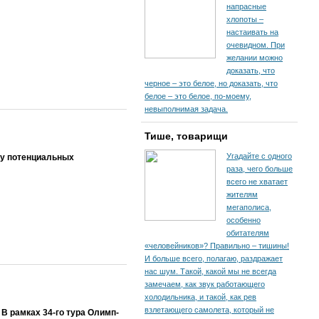
напрасные
хлопоты –
настаивать на
очевидном. При
желании можно
доказать, что
черное – это белое, но доказать, что
белое – это белое, по-моему,
невыполнимая задача.
Тише, товарищи
Угадайте с одного
ру потенциальных
раза, чего больше
всего не хватает
жителям
мегаполиса,
особенно
обитателям
«человейников»? Правильно – тишины!
И больше всего, полагаю, раздражает
нас шум. Такой, какой мы не всегда
замечаем, как звук работающего
холодильника, и такой, как рев
взлетающего самолета, который не
В рамках 34-го тура Олимп-