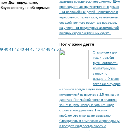
заметить практически невозможно. Шум
импом-Долгопрудным»,
преследует нас круглосуточно: в домах
клубную копилку необходимые
– от неспокойных детей, навязчивого и
агрессивного телевизора, неугомонных
соседей, вечного ремонта в подъезде,
на улице – от вездесущих автомобилей,
воющих сирен экстренных служб.
Пол-ложки дегтя
39
40
41
42
43
44
45
46
47
48
49
50
Эта колонка для
тех, кто любит
путешествовать,
но каждый день
зависит от
лекарств. У меня
такая же ситуация
– со мной всегда в пути мой
пожизненный пузыречек в 2,5 мл, капли
для глаз. Пол чайной ложки в пластике
за 6 тыс. руб., которые хранить надо
строго в холодильнике. Никаких
проблем это никогда не вызывало.
Стюардессы в самолетах и проводницы
в поездах РЖД всегда любезно