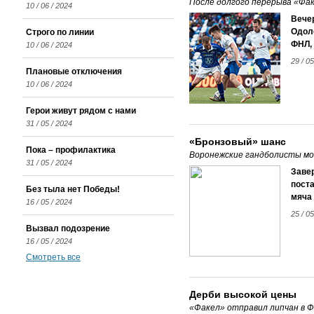
После долгого перерыва «Фак
10 / 06 / 2024
Вече
Одол
Строго по линии
ФНЛ, 
10 / 06 / 2024
29 / 05
Плановые отключения
10 / 06 / 2024
Герои живут рядом с нами
31 / 05 / 2024
«Бронзовый» шанс
Пока – профилактика
Воронежские гандболисты мо
31 / 05 / 2024
Заве
поста
Без тыла нет Победы!
мяча 
16 / 05 / 2024
25 / 05
Вызвал подозрение
16 / 05 / 2024
Смотреть все
Дерби высокой цены
«Факел» отправил липчан в Ф