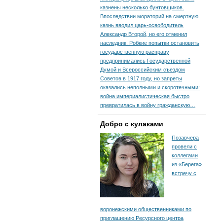
казнены несколько бунтовщиков.
Впоследствии мораторий на смертную
казнь вводил царь-освободитель
Александр Второй, но его отменил
наследник. Робкие попытки остановить
государственную расправу
предпринимались Государственной
Думой и Всероссийским съездом
Советов в 1917 году, но запреты
оказались неполными и скоротечными:
война империалистическая быстро
превратилась в войну гражданскую…
Добро с кулаками
Позавчера
провели с
коллегами
из «Берега»
встречу с
воронежскими общественниками по
приглашению Ресурсного центра