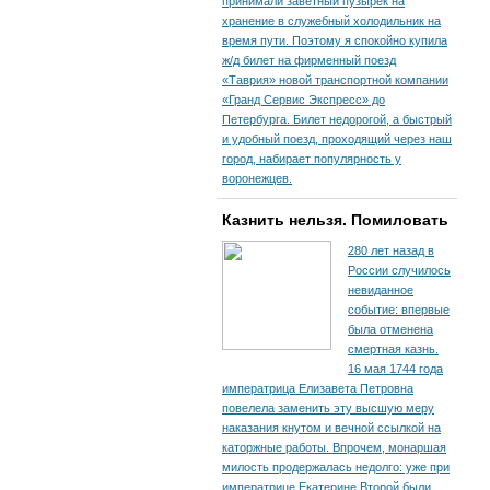
принимали заветный пузырек на
хранение в служебный холодильник на
время пути. По­этому я спокойно купила
ж/д билет на фирменный поезд
«Таврия» новой транспортной компании
«Гранд Сервис Экспресс» до
Петербурга. Билет недорогой, а быстрый
и удобный поезд, проходящий через наш
город, набирает популярность у
воронежцев.
Казнить нельзя. Помиловать
280 лет назад в
России случилось
невиданное
событие: впервые
была отменена
смертная казнь.
16 мая 1744 года
императрица Елизавета Петровна
повелела заменить эту высшую меру
наказания кнутом и вечной ссылкой на
каторжные работы. Впрочем, монаршая
милость продержалась недолго: уже при
императрице Екатерине Второй были