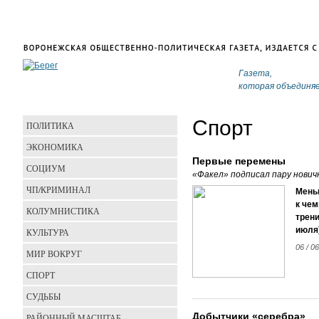
Газета,
которая объединя
Спорт
ПОЛИТИКА
ЭКОНОМИКА
Первые перемены
СОЦИУМ
«Факел» подписал пару нович
ЧП/КРИМИНАЛ
Меньш
к че
КОЛУМНИСТИКА
трени
июля)
КУЛЬТУРА
06 / 06
МИР ВОКРУГ
СПОРТ
СУДЬБЫ
Добытчики «серебра»
РАЙОННЫЙ МАСШТАБ