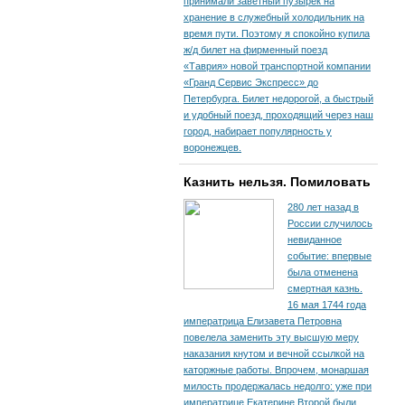
принимали заветный пузырек на
хранение в служебный холодильник на
время пути. По­этому я спокойно купила
ж/д билет на фирменный поезд
«Таврия» новой транспортной компании
«Гранд Сервис Экспресс» до
Петербурга. Билет недорогой, а быстрый
и удобный поезд, проходящий через наш
город, набирает популярность у
воронежцев.
Казнить нельзя. Помиловать
280 лет назад в
России случилось
невиданное
событие: впервые
была отменена
смертная казнь.
16 мая 1744 года
императрица Елизавета Петровна
повелела заменить эту высшую меру
наказания кнутом и вечной ссылкой на
каторжные работы. Впрочем, монаршая
милость продержалась недолго: уже при
императрице Екатерине Второй были