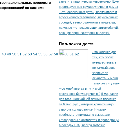
заметить практически невозможно. Шум
тво национальных первенств
преследует нас круглосуточно: в домах
 соревнований по системе
– от неспокойных детей, навязчивого и
агрессивного телевизора, неугомонных
соседей, вечного ремонта в подъезде,
на улице – от вездесущих автомобилей,
воющих сирен экстренных служб.
Пол-ложки дегтя
Эта колонка для
7
48
49
50
51
52
53
54
55
56
57
58
59
60
61
62
тех, кто любит
путешествовать,
но каждый день
зависит от
лекарств. У меня
такая же ситуация
– со мной всегда в пути мой
пожизненный пузыречек в 2,5 мл, капли
для глаз. Пол чайной ложки в пластике
за 6 тыс. руб., которые хранить надо
строго в холодильнике. Никаких
проблем это никогда не вызывало.
Стюардессы в самолетах и проводницы
в поездах РЖД всегда любезно