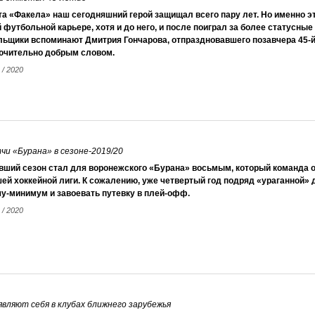
а «Факела» наш сегодняшний герой защищал всего пару лет. Но именно эт
 футбольной карьере, хотя и до него, и после поиграл за более статусные
льщики вспоминают Дмитрия Гончарова, отпраздновавшего позавчера 45-й
ючительно добрым словом.
 / 2020
и «Бурана» в сезоне-2019/20
вший сезон стал для воронежского «Бурана» восьмым, который команда 
й хоккейной лиги. К сожалению, уже четвертый год подряд «ураганной» 
у-минимум и завоевать путевку в плей-офф.
 / 2020
вляют себя в клубах ближнего зарубежья