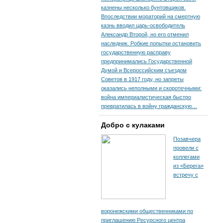
казнены несколько бунтовщиков.
Впоследствии мораторий на смертную
казнь вводил царь-освободитель
Александр Второй, но его отменил
наследник. Робкие попытки остановить
государственную расправу
предпринимались Государственной
Думой и Всероссийским съездом
Советов в 1917 году, но запреты
оказались неполными и скоротечными:
война империалистическая быстро
превратилась в войну гражданскую…
Добро с кулаками
Позавчера
провели с
коллегами
из «Берега»
встречу с
воронежскими общественниками по
приглашению Ресурсного центра