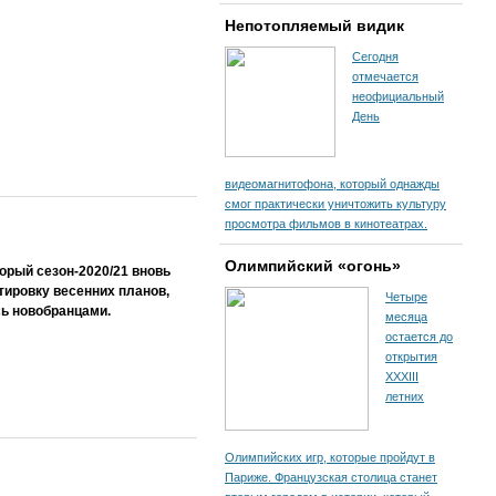
Непотопляемый видик
Сегодня
отмечается
неофициальный
День
видеомагнитофона, который однажды
смог практически уничтожить культуру
просмотра фильмов в кинотеатрах.
Олимпийский «огонь»
орый сезон-2020/21 вновь
тировку весенних планов,
Четыре
сь новобранцами.
месяца
остается до
открытия
XXXIII
летних
Олимпийских игр, которые пройдут в
Париже. Французская столица станет