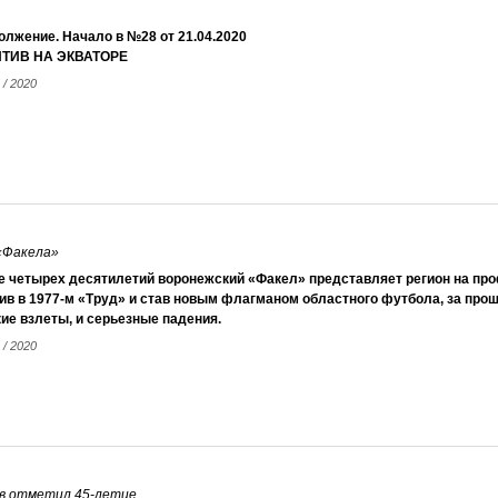
лжение. Начало в №28 от 21.04.2020
ТИВ НА ЭКВАТОРЕ
 / 2020
 «Факела»
е четырех десятилетий воронежский «Факел» представляет регион на пр
в в 1977-м «Труд» и став новым флагманом областного футбола, за прош
ие взлеты, и серьезные падения.
 / 2020
в отметил 45-летие