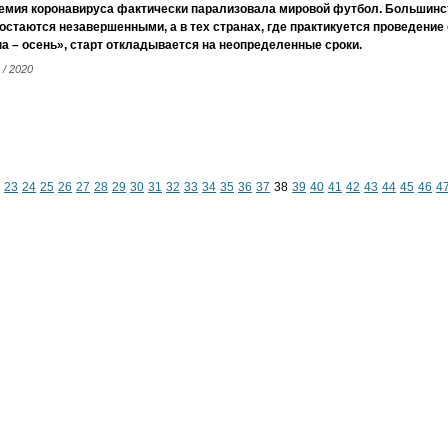
емия коронавируса фактически парализовала мировой футбол. Большинс
 остаются незавершенными, а в тех странах, где практикуется проведение
а – осень», старт откладывается на неопределенные сроки.
 / 2020
23
24
25
26
27
28
29
30
31
32
33
34
35
36
37
38
39
40
41
42
43
44
45
46
4