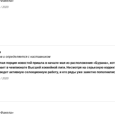
 «Факела»
 / 2020
я
в и определяется с наставником
ая порция новостей пришла в начале мая из расположения «Бурана», кот
ает в чемпионате Высшей хоккейной лиги. Несмотря на серьезную коррек
ведет активную селекционную работу, и его ряды уже заметно пополнили
 / 2020
 «Факела»