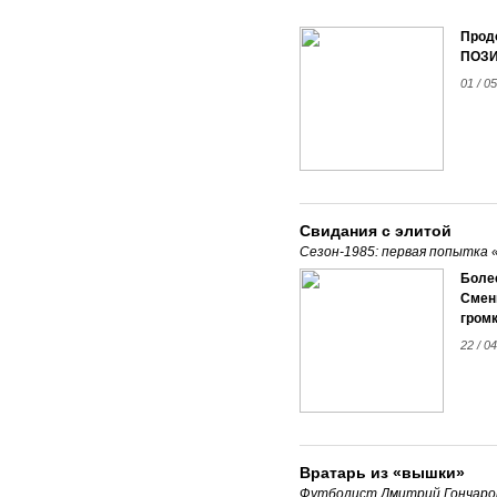
Продо
ПОЗИ
01 / 05
Свидания с элитой
Сезон-1985: первая попытка
Боле
Смени
громк
22 / 04
Вратарь из «вышки»
Футболист Дмитрий Гончаро