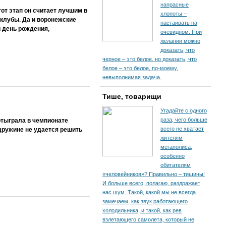
напрасные
от этап он считает лучшим в
хлопоты –
 клубы. Да и воронежские
настаивать на
 день рождения,
очевидном. При
желании можно
доказать, что
черное – это белое, но доказать, что
белое – это белое, по-моему,
невыполнимая задача.
Тише, товарищи
Угадайте с одного
раза, чего больше
отыграла в чемпионате
всего не хватает
дружине не удается решить
жителям
мегаполиса,
особенно
обитателям
«человейников»? Правильно – тишины!
И больше всего, полагаю, раздражает
нас шум. Такой, какой мы не всегда
замечаем, как звук работающего
холодильника, и такой, как рев
взлетающего самолета, который не