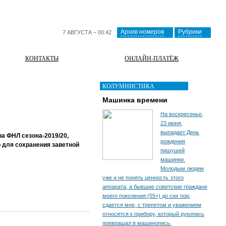
Архив номеров
Рубрики
7 АВГУСТА – 00:42
КОНТАКТЫ
ОНЛАЙН-ПЛАТЁЖ
КОЛУМНИСТИКА
Машинка времени
На воскресенье,
23 июня,
выпадает День
а ФНЛ сезона-2019/20,
рождения
о для сохранения заветной
пишущей
машинки.
Молодым людям
уже и не понять ценность этого
аппарата, а бывшие советские граждане
моего поколения (55+) до сих пор,
сдается мне, с трепетом и уважением
относятся к прибору, который рукопись
превращал в машинопись.