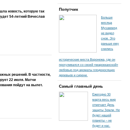
Попутчик
ла новость, которую так
будет 54-летний Вячеслав
Больше
месяца
Мухаммед
не видел
снов. Это
раньше ему
снились
исторические места Воронежа, где он
прогуливался со своей «марокканской»
любовью под ароматы плодоносящих
ажных решений. В частности,
деревьев и сирени.
рует 22 июля. Матчи
ования пойдут на вылет.
Самый главный день
Ежегодно 30
марта весь мир
отмечает День
защиты Земли. Не
будет нашей
планеты – не
будет и нас.