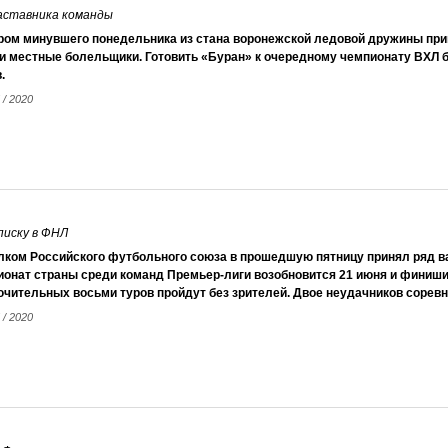
наставника команды
ром минувшего понедельника из стана воронежской ледовой дружины приш
и местные болельщики. Готовить «Буран» к очередному чемпионату ВХЛ 
.
 / 2020
писку в ФНЛ
лком Российского футбольного союза в прошедшую пятницу принял ряд в
ионат страны среди команд Премьер-лиги возобновится 21 июня и финиши
чительных восьми туров пройдут без зрителей. Двое неудачников соревн
 / 2020