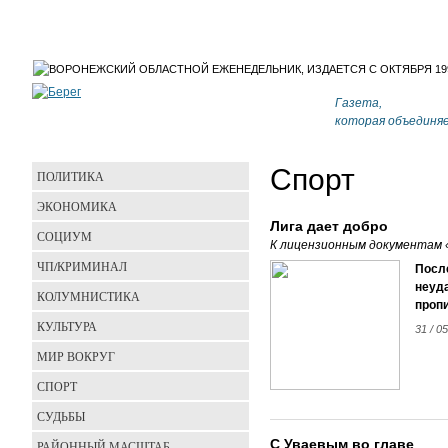
Газета,
которая объединя
Спорт
ПОЛИТИКА
ЭКОНОМИКА
Лига дает добро
СОЦИУМ
К лицензионным документам 
ЧП/КРИМИНАЛ
Посл
неуда
КОЛУМНИСТИКА
пропи
КУЛЬТУРА
31 / 05
МИР ВОКРУГ
СПОРТ
СУДЬБЫ
С Уваевым во главе
РАЙОННЫЙ МАСШТАБ