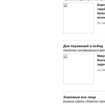
Ворот
своей
боле
искл
20 / 04
Дни поражений и побед
Наиболее запомнившиеся матч
Мину
Высше
задач
16 / 04
Знакомые все лица
Бывшие игроки «Факела» проя