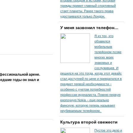
вторым городом в истории, который
трижды примет главный спортивный
старт планеты. Ранее такого права
удостаивался только Лондон.
У меня зазвонил телефон…
Я из тех, кто
обзавелся
мобильным
телефоном позже
многих моих
знакомых и
сослуживцев. И
решился на это тогда, когда этот девайс
офессиональной арене.
стал доступней по цене и превратился в
едшие годы он знал и
предмет первой необходимости –
особенно с учетом потребностей
профессии журналиста. Помню первую
кнопочную Nokia – еще реально
финскую, которую теперь называют
неубиваемым телефоном.
Культура второй свежести
Пустое это дело и