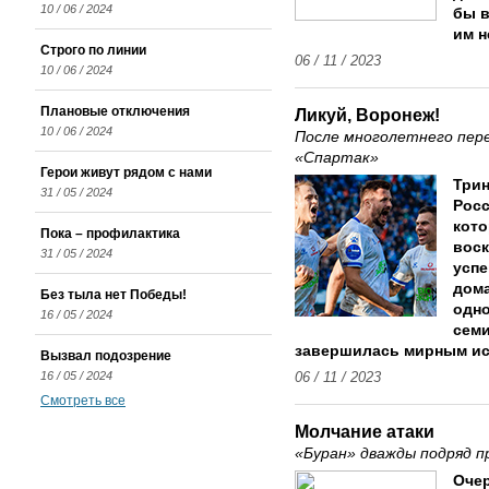
10 / 06 / 2024
бы в
им н
Строго по линии
06 / 11 / 2023
10 / 06 / 2024
Плановые отключения
Ликуй, Воронеж!
10 / 06 / 2024
После многолетнего пер
«Спартак»
Герои живут рядом с нами
Трин
31 / 05 / 2024
Росс
кото
Пока – профилактика
воск
31 / 05 / 2024
успе
дома
Без тыла нет Победы!
одно
16 / 05 / 2024
семи
завершилась мирным ис
Вызвал подозрение
16 / 05 / 2024
06 / 11 / 2023
Смотреть все
Молчание атаки
«Буран» дважды подряд п
Очер