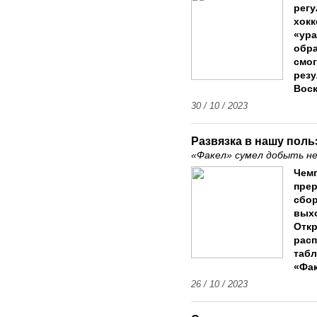
регу
хокк
«ура
обра
смог
резу
Воск
30 / 10 / 2023
Развязка в нашу поль
«Факел» сумел добыть не
Чемп
прер
сбор
выхо
Откр
расп
табл
«Фак
26 / 10 / 2023