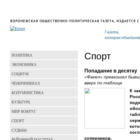
Газета,
которая объединя
Спорт
ПОЛИТИКА
ЭКОНОМИКА
Попадание в десятку
СОЦИУМ
«Факел» превзошел бывш
ЧП/КРИМИНАЛ
вверх по таблице
К за
КОЛУМНИСТИКА
Росс
КУЛЬТУРА
подх
обос
МИР ВОКРУГ
табл
СПОРТ
сери
кото
СУДЬБЫ
сог
соперников.
РАЙОННЫЙ МАСШТАБ