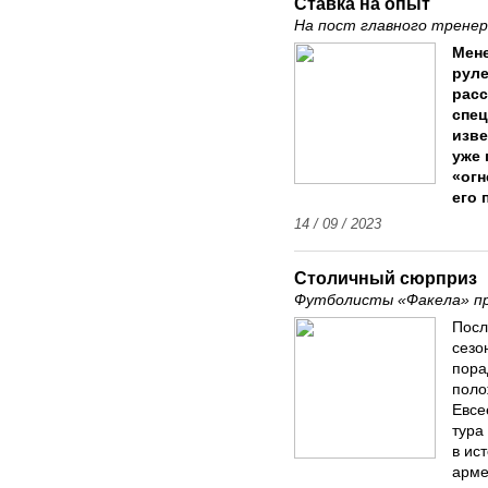
Ставка на опыт
На пост главного тренер
Мене
руле
расс
спе
изве
уже 
«ог
его 
14 / 09 / 2023
Столичный сюрприз
Футболисты «Факела» пр
Посл
сезо
пора
поло
Евсе
тура
в ис
арме