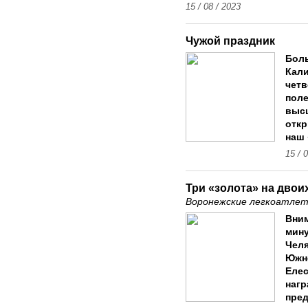
15 / 08 / 2023
Чужой праздник
Боль
Кали
четв
поле
высш
откр
наш 
15 / 
Три «золота» на двои
Воронежские легкоатлет
Вним
мину
Челя
Южно
Елес
нагр
пре