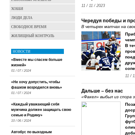
11 / 11 / 2023
ХОББИ
ЛЮДИ ДЕЛА
Чередуя победы и п
СВОБОДНОЕ ВРЕМЯ
В четырех матчах на сво
Приб
ЖИЛИЩНЫЙ КОНТРОЛЬ
чемп
В те
НОВОСТИ
пров
поед
«Вместе мы спасем больше
друж
жизней»
сопе
01 / 07 / 2024
11 / 
«Не хочу допустить, чтобы
фашизм возродился вновь»
Дальше – без нас
01 / 07 / 2024
«Факел» выбыл из спора з
«Каждый уважающий себя
Поз
мужчина должен защищать свою
доср
семью и Родину»
Груп
10 / 06 / 2024
футб
олим
Автобус по выходным
доби