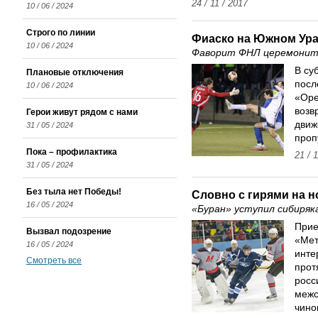
24 / 11 / 2017
10 / 06 / 2024
Строго по линии
Фиаско на Южном Ур
10 / 06 / 2024
Фаворит ФНЛ церемонить
В су
Плановые отключения
посл
10 / 06 / 2024
«Оре
возв
Герои живут рядом с нами
движ
31 / 05 / 2024
проп
Пока – профилактика
21 / 
31 / 05 / 2024
Без тыла нет Победы!
Словно с гирями на н
16 / 05 / 2024
«Буран» уступил сибиряк
Прие
Вызвал подозрение
«Мет
16 / 05 / 2024
инте
Смотреть все
прот
росс
межс
чино