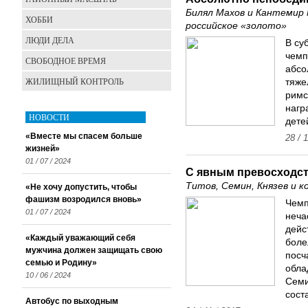
Билял Махов и Кантемир 
ХОББИ
российское «золото»
ЛЮДИ ДЕЛА
В су
чемп
СВОБОДНОЕ ВРЕМЯ
абсо
ЖИЛИЩНЫЙ КОНТРОЛЬ
тяже
римс
нагр
НОВОСТИ
дете
«Вместе мы спасем больше
28 / 
жизней»
01 / 07 / 2024
С явным превосходс
Титов, Семин, Князев и 
«Не хочу допустить, чтобы
фашизм возродился вновь»
Чемп
01 / 07 / 2024
неча
дейс
«Каждый уважающий себя
боле
мужчина должен защищать свою
посч
семью и Родину»
обла
10 / 06 / 2024
Семи
сост
Автобус по выходным