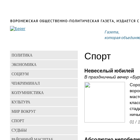
Газета,
которая объединя
Спорт
ПОЛИТИКА
ЭКОНОМИКА
Невеселый юбилей
СОЦИУМ
В праздничный вечер «Бу
ЧП/КРИМИНАЛ
Соро
воро
КОЛУМНИСТИКА
маст
КУЛЬТУРА
клас
стад
МИР ВОКРУГ
ничь
СПОРТ
01 / 
СУДЬБЫ
Абсолютно непобед
РАЙОННЫЙ МАСШТАБ