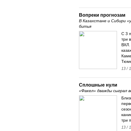
Вопреки прогнозам
В Казахстане и Сибири «
битья
С 3 
три 
ВХЛ.
каза
Каме
Тюме
13 / 
Сплошные нули
«Факел» дважды сыграл 
Близ
перв
сезо
кани
три 
13 / 