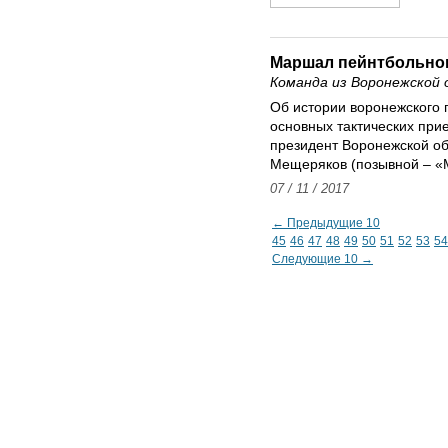
Маршал пейнтбольног
Команда из Воронежской 
Об истории воронежского п
основных тактических при
президент Воронежской о
Мещеряков (позывной – «
07 / 11 / 2017
← Предыдущие 10
45
46
47
48
49
50
51
52
53
54
Следующие 10 →