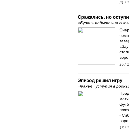
21 / 
Сражались, но оступ
«Буран» подытожил выез
Очер
чемп
заве
«Зау
стол
воро
16 / 
Эпизод решил игру
«Факел» уступил в родны
Пред
матч
футб
пожа
«Сиб
воро
16 / 