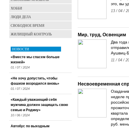
это, вы у
ХОББИ
13 / 04 / 2
ЛЮДИ ДЕЛА
СВОБОДНОЕ ВРЕМЯ
ЖИЛИЩНЫЙ КОНТРОЛЬ
Мир, труд, Освенцим
Два года
отправил
НОВОСТИ
Аушвиц-Б
«Вместе мы спасем больше
11 / 04 / 2
жизней»
01 / 07 / 2024
«Не хочу допустить, чтобы
Несвоевременная сп
фашизм возродился вновь»
01 / 07 / 2024
Озадачив
неделе п
«Каждый уважающий себя
российск
мужчина должен защищать свою
прожиточ
семью и Родину»
квартала
10 / 06 / 2024
определен
руб. мен
Автобус по выходным