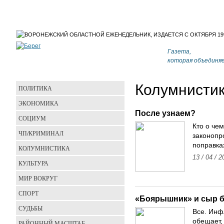
Газета,
которая объединя
Колумнисти
ПОЛИТИКА
ЭКОНОМИКА
После узнаем?
СОЦИУМ
Кто о чем
ЧП/КРИМИНАЛ
законопр
поправка
КОЛУМНИСТИКА
13 / 04 / 2
КУЛЬТУРА
МИР ВОКРУГ
СПОРТ
«Боярышник» и сыр 
СУДЬБЫ
Все. Инф
обещает,
РАЙОННЫЙ МАСШТАБ