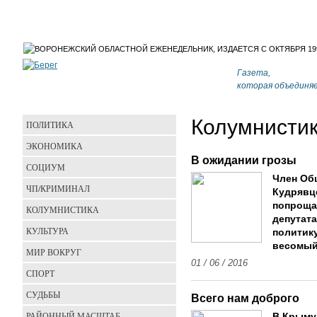
Газета,
которая объединя
Колумнисти
ПОЛИТИКА
ЭКОНОМИКА
В ожидании грозы
СОЦИУМ
Член Об
ЧП/КРИМИНАЛ
Кудрявц
попроща
КОЛУМНИСТИКА
депутат
КУЛЬТУРА
политику
весомый
МИР ВОКРУГ
01 / 06 / 2016
СПОРТ
СУДЬБЫ
Всего нам доброго
РАЙОННЫЙ МАСШТАБ
В Крыму