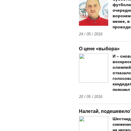
футболи
очередн
воронежс
менее, 
проводи
24 / 05 / 2016
О цене «выбора»
И – снов
воскресе
олимпий
отказалс
голосов
кандидат
пояснил 
20 / 05 / 2016
Налетай, подешевело
Шестнад
снижени
на неско