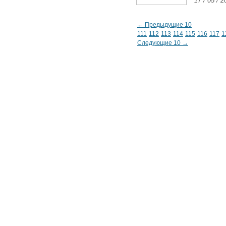
17 / 05 / 2
← Предыдущие 10
111
112
113
114
115
116
117
1
Следующие 10 →