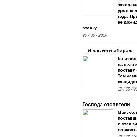
заявлени
уровня д
года. Пр
не дожид
ставку.
20 / 05 / 2016
…Я вас не выбираю
В предс
на прай
поставл
Тем сам
кандида
17 / 05 / 2
Господа отопители
Май, сол
поставщ
лютая з
ловкость