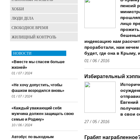
пенсий р
ХОББИ
министр
прошляпи
ЛЮДИ ДЕЛА
лицо пр
СВОБОДНОЕ ВРЕМЯ
прожить
бешеные
ЖИЛИЩНЫЙ КОНТРОЛЬ
индексацию нам рассчит
проработали, нам нечем 
НОВОСТИ
будет, где она в Крыму,
01 / 06 / 2016
«Вместе мы спасем больше
жизней»
01 / 07 / 2024
Избирательный хэпп
Историче
«Не хочу допустить, чтобы
осужден
фашизм возродился вновь»
отправил
01 / 07 / 2024
Евгений
«Каждый уважающий себя
получив
мужчина должен защищать свою
в свои с
семью и Родину»
27 / 05 / 2016
10 / 06 / 2024
Грабят награбленное
Автобус по выходным