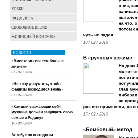
вниз, ка
ХОББИ
начинали
пытался 
ЛЮДИ ДЕЛА
на что, 
СВОБОДНОЕ ВРЕМЯ
потом сн
чуть не падая.
ЖИЛИЩНЫЙ КОНТРОЛЬ
18 / 02 / 2016
НОВОСТИ
В «ручном» режиме
«Вместе мы спасем больше
На днях
жизней»
может с
01 / 07 / 2024
политич
получил
«Не хочу допустить, чтобы
глав му
фашизм возродился вновь»
либерали
01 / 07 / 2024
на принц
«Каждый уважающий себя
раз его применяли, да и
мужчина должен защищать свою
15 / 02 / 2016
семью и Родину»
10 / 06 / 2024
«Бомбовый» метод
Автобус по выходным
На днях 