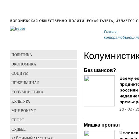
Газета,
которая объединя
Колумнисти
ПОЛИТИКА
ЭКОНОМИКА
Без шансов?
СОЦИУМ
Всему е
ЧП/КРИМИНАЛ
продикт
россиян
КОЛУМНИСТИКА
недавне
КУЛЬТУРА
премьер
18 / 02 / 2
МИР ВОКРУГ
СПОРТ
Мишка пропал
СУДЬБЫ
Человек 
РАЙОННЫЙ МАСШТАБ
рынке в 