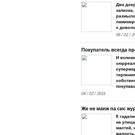
Два док
записка,
размыло
ламинир
с довол
08 / 02 / 2
Покупатель всегда пр
И вспомн
сюрреал
супермар
терпени
собстве
покупав
04 / 02 / 2016
Же не манж па сис жу
К гадалк
на улица
мастей, 
жалость.