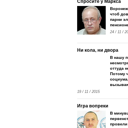
Спросите у Маркса
Воронеж
чтоб до
парни э
пенсион
24 / 11 / 2
Ни кола, ни двора
В нашу п
несмотря
оттуда н
Потому ч
социума,
вызываю
19 / 11 / 2015
Игра вопреки
В минув
первенс
провели 