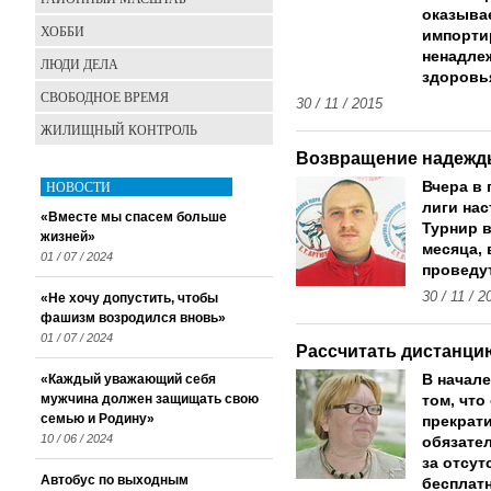
оказыва
ХОББИ
импорти
ненадле
ЛЮДИ ДЕЛА
здоровь
СВОБОДНОЕ ВРЕМЯ
30 / 11 / 2015
ЖИЛИЩНЫЙ КОНТРОЛЬ
Возвращение надеж
НОВОСТИ
Вчера в
лиги нас
«Вместе мы спасем больше
Турнир 
жизней»
месяца, 
01 / 07 / 2024
проведут
30 / 11 / 2
«Не хочу допустить, чтобы
фашизм возродился вновь»
01 / 07 / 2024
Рассчитать дистанци
«Каждый уважающий себя
В начал
мужчина должен защищать свою
том, что
семью и Родину»
прекрат
10 / 06 / 2024
обязате
за отсут
Автобус по выходным
бесплат