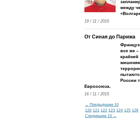
заплани
между ч
«Волгаре
19 / 11 / 2015
От Синая до Парижа
Французс
все же –
крайней 
мишеням
террори
пытаютс
России т
Евросоюза.
16 / 11 / 2015
← Предыдущие 10
120
121
122
123
124
125
126
Следующие 10 →