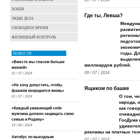
10 / 07 / 2014
ХОББИ
Где ты, Левша?
ЛЮДИ ДЕЛА
Междуна
СВОБОДНОЕ ВРЕМЯ
развити
региона
ЖИЛИЩНЫЙ КОНТРОЛЬ
подготов
экономич
НОВОСТИ
годы. Дл
выделен
«Вместе мы спасем больше
миллиардов рублей.
жизней»
09 / 07 / 2014
01 / 07 / 2024
«Не хочу допустить, чтобы
Ящиком по башке
фашизм возродился вновь»
О том, ч
01 / 07 / 2024
народа, 
«Каждый уважающий себя
как говор
мужчина должен защищать свою
очевидно
семью и Родину»
ГосДума 
10 / 06 / 2024
удивител
рекламы на платных тел
Автобус по выходным
07 / 07 / 2014