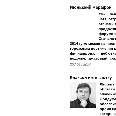
Июньский марафон
Умышленн
Jazz, от
стенами 
продолж
форумов 
Сначала 
2014 (уже можно написа
горожанам достижения к
финишировал – дебютир
подоспел джазовый праз
30 / 06 / 2014
Клаксон им в глотку
Жильцы 
области 
спокойно
Облдума
обеспеч
время н
который,