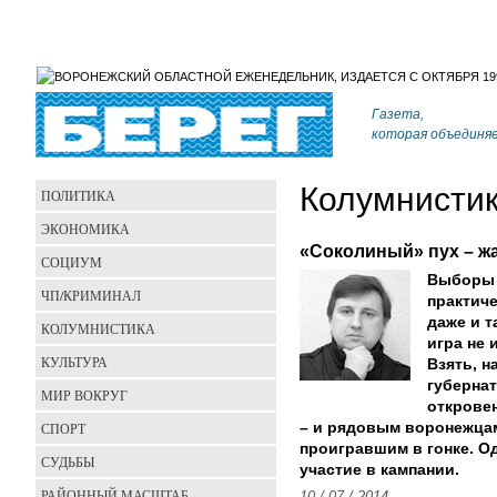
Газета,
которая объединя
Колумнисти
ПОЛИТИКА
ЭКОНОМИКА
«Соколиный» пух – ж
СОЦИУМ
Выборы –
ЧП/КРИМИНАЛ
практич
даже и т
КОЛУМНИСТИКА
игра не 
КУЛЬТУРА
Взять, 
губерна
МИР ВОКРУГ
открове
СПОРТ
– и рядовым воронежцам
проигравшим в гонке. Од
СУДЬБЫ
участие в кампании.
РАЙОННЫЙ МАСШТАБ