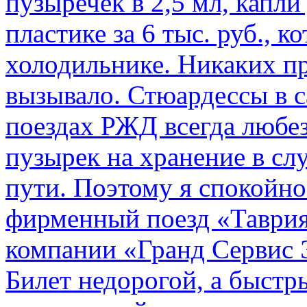
пузыречек в 2,5 мл, капли
пластике за 6 тыс. руб., к
холодильнике. Никаких пр
вызывало. Стюардессы в 
поездах РЖД всегда любе
пузырек на хранение в с
пути. По­этому я спокойно
фирменный поезд «Таврия
компании «Гранд Сервис 
Билет недорогой, а быстр