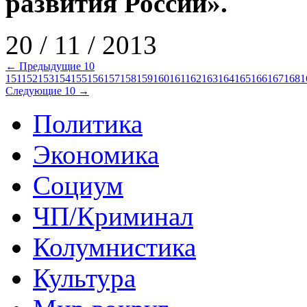
развития России».
20 / 11 / 2013
← Предыдущие 10
151
152
153
154
155
156
157
158
159
160
161
162
163
164
165
166
167
168
1
Следующие 10 →
Политика
Экономика
Социум
ЧП/Криминал
Колумнистика
Культура