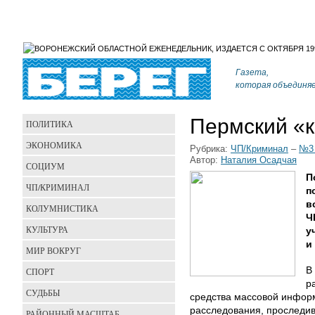
Газета,
которая объединя
Пермский «
ПОЛИТИКА
ЭКОНОМИКА
Рубрика:
ЧП/Криминал
–
№3 
Автор:
Наталия Осадчая
СОЦИУМ
П
ЧП/КРИМИНАЛ
п
в
КОЛУМНИСТИКА
Ч
КУЛЬТУРА
у
и
МИР ВОКРУГ
В
СПОРТ
р
СУДЬБЫ
средства массовой инфор
расследования, проследи
РАЙОННЫЙ МАСШТАБ