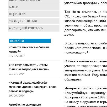
участников трагедии и по
ХОББИ
Так, life.ru, ссылаясь на
ЛЮДИ ДЕЛА
СК, пишет, что бывший уче
СВОБОДНОЕ ВРЕМЯ
класса Александр решили 
учеников, чтобы… прослав
ЖИЛИЩНЫЙ КОНТРОЛЬ
договорились, что живыми 
друга.
НОВОСТИ
В школу подростки спокой
«Вместе мы спасем больше
после чего отправились в 
жизней»
поножовщиной.
01 / 07 / 2024
О Льве в школе никто ниче
«Не хочу допустить, чтобы
учился, то терроризирова
фашизм возродился вновь»
внутришкольном учете. Был
01 / 07 / 2024
занятия пьяным. Родители
обращали.
«Каждый уважающий себя
мужчина должен защищать свою
Интересно, что в социаль
семью и Родину»
«Колумбайну» – страницу, 
10 / 06 / 2024
Колорадо 20 апреля 1999 
на школу с оружием и взры
Автобус по выходным
ранены, сами нападавшие 