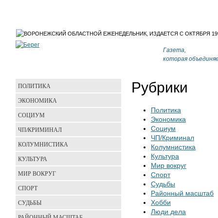
Газета,
которая объединя
Рубрики
ПОЛИТИКА
ЭКОНОМИКА
Политика
СОЦИУМ
Экономика
Социум
ЧП/КРИМИНАЛ
ЧП/Криминал
КОЛУМНИСТИКА
Колумнистика
Культура
КУЛЬТУРА
Мир вокруг
МИР ВОКРУГ
Спорт
Судьбы
СПОРТ
Районный масштаб
СУДЬБЫ
Хобби
Люди дела
РАЙОННЫЙ МАСШТАБ