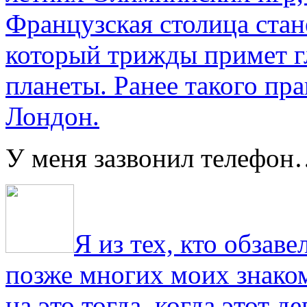
Французская столица стан
который трижды примет г
планеты. Ранее такого пра
Лондон.
У меня зазвонил телефо
Я из тех, кто обза
позже многих моих знако
на это тогда, когда этот д