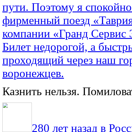
пути. По­этому я спокойно
фирменный поезд «Таврия
компании «Гранд Сервис 
Билет недорогой, а быстр
проходящий через наш гор
воронежцев.
Казнить нельзя. Помилова
280 лет назад в Рос