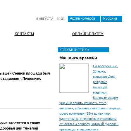
Архив номеров
Рубрики
6 АВГУСТА – 19:31
КОНТАКТЫ
ОНЛАЙН-ПЛАТЁЖ
КОЛУМНИСТИКА
Машинка времени
На воскресенье,
23 июня,
е бывшей Сенной площади был
выпадает День
я стадионом «Пищевик».
рождения
пишущей
машинки.
Молодым людям
уже и не понять ценность этого
аппарата, а бывшие советские граждане
моего поколения (55+) до сих пор,
сдается мне, с трепетом и уважением
орые заботятся о своих
относятся к прибору, который рукопись
 здоровья или тяжелой
превращал в машинопись.