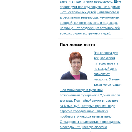
заметить практически невозможно. Шум
преследует нас круглосуточно: в домах
– от неспокойных детей, навязчивого и
агрессивного телевизора, неугомонных
соседей, вечного ремонта в подъезде,
на улице – от вездесущих автомобилей,
воющих сирен экстренных служб.
Пол-ложки дегтя
Эта колонка для
тех, кто любит
путешествовать,
но каждый день
зависит от
лекарств. У меня
такая же ситуация
– со мной всегда в пути мой
пожизненный пузыречек в 2,5 мл, капли
для глаз. Пол чайной ложки в пластике
за 6 тыс. руб., которые хранить надо
строго в холодильнике. Никаких
проблем это никогда не вызывало.
Стюардессы в самолетах и проводницы
в поездах РЖД всегда любезно