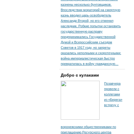
казнены несколько бунтовщиков.
Впоследствии мораторий на смертную
казнь вводил царь-освободитель
Александр Второй, но его отменил
наследник. Робкие попытки остановить
государственную расправу
предпринимались Государственной
Думой и Всероссийским съездом
Советов в 1917 году, но запреты
оказались неполными и скоротечными:
война империалистическая быстро
превратилась в войну гражданскую…
Добро с кулаками
Позавчера
провели с
коллегами
из «Берега»
встречу с
воронежскими общественниками по
приглашению Ресурсного центра