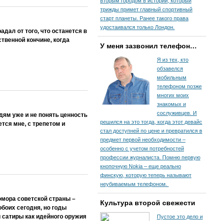
вторым городом в истории, который
трижды примет главный спортивный
старт планеты. Ранее такого права
удостаивался только Лондон.
ал от того, что останется в
ственной кончине, когда
У меня зазвонил телефон…
Я из тех, кто
обзавелся
мобильным
телефоном позже
многих моих
знакомых и
сослуживцев. И
ям уже и не понять ценность
решился на это тогда, когда этот девайс
ется мне, с трепетом и
стал доступней по цене и превратился в
предмет первой необходимости –
особенно с учетом потребностей
профессии журналиста. Помню первую
кнопочную Nokia – еще реально
финскую, которую теперь называют
неубиваемым телефоном.
юмора советской страны –
Культура второй свежести
боих сегодня, но годы
й сатиры как идейного оружия
Пустое это дело и