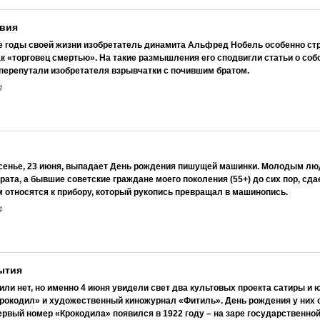
твия
 годы своей жизни изобретатель динамита Альфред Нобель особенно страд
ак «торговец смертью». На такие размышления его сподвигли статьи о соб
 перепутали изобретателя взрывчатки с почившим братом.
4
сенье, 23 июня, выпадает День рождения пишущей машинки. Молодым люд
рата, а бывшие советские граждане моего поколения (55+) до сих пор, сда
 относятся к прибору, который рукопись превращал в машинопись.
4
ытия
или нет, но именно 4 июня увидели свет два культовых проекта сатиры и 
рокодил» и художественный киножурнал «Фитиль». День рождения у них о
ервый номер «Крокодила» появился в 1922 году – на заре государственно