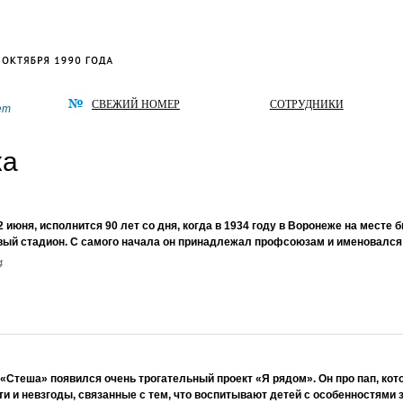
СВЕЖИЙ НОМЕР
СОТРУДНИКИ
ет
ка
12 июня, исполнится 90 лет со дня, когда в 1934 году в Воронеже на мест
вый стадион. С самого начала он принадлежал проф­союзам и именовалс
4
«Стеша» появился очень трогательный проект «Я рядом». Он про пап, кот
ти и невзгоды, связанные с тем, что воспитывают детей с особенностями