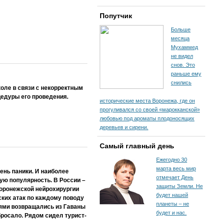
Попутчик
Больше
месяца
Мухаммед
не видел
снов. Это
раньше ему
снились
оле в связи с некорректным
едуры его проведения.
исторические места Воронежа, где он
прогуливался со своей «марокканской»
любовью под ароматы плодоносящих
деревьев и сирени.
Самый главный день
Ежегодно 30
марта весь мир
ень паники. И наиболее
отмечает День
ую популярность. В России –
защиты Земли. Не
воронежской нейрохирургии
будет нашей
ских атак по каждому поводу
планеты – не
ьями возвращались из Гаваны
будет и нас.
бросало. Рядом сидел турист-