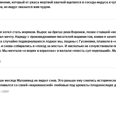
венник, который от ужаса мертвой хваткой вцепился в соседа-индуса и чут
, но индус оказался жив чудом.
 я хотел стать моряком. Вырос на брегах реки Воронеж, позже ставшей «мо
л мечту. Наряду с произведениями писателей-маринистов, коими я зачи
На случайно подвернувшихся лодках мы, пацаны с Гусиновки, плавали в «
 и снова собирались в «поход за мосты». И нисколько не сочувствовали
. Мы мечтали «о морях и кораллах» и желали «поесть суп черепаший». М
4
ше месяца Мухаммед не видел снов. Это раньше ему снились исторически
ливался со свое
й «марокканской» любовью под ароматы плодоносящих д
 / 2024