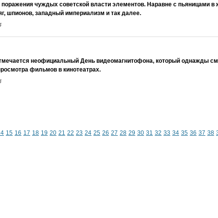
 поражения чуждых советской власти элементов. Наравне с пьяницами в
яг, шпионов, западный империализм и так далее.
4
тмечается неофициальный День видеомагнитофона, который однажды смо
просмотра фильмов в кинотеатрах.
4
14
15
16
17
18
19
20
21
22
23
24
25
26
27
28
29
30
31
32
33
34
35
36
37
38