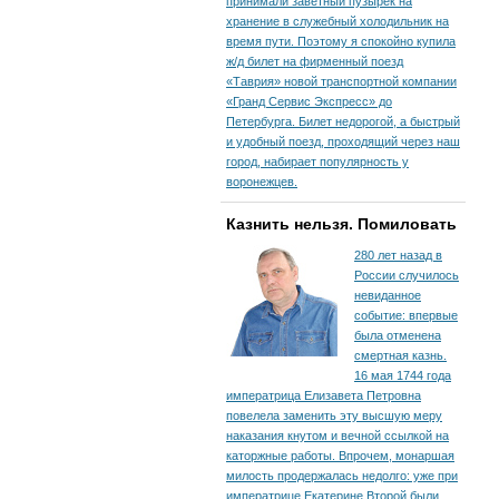
принимали заветный пузырек на
хранение в служебный холодильник на
время пути. По­этому я спокойно купила
ж/д билет на фирменный поезд
«Таврия» новой транспортной компании
«Гранд Сервис Экспресс» до
Петербурга. Билет недорогой, а быстрый
и удобный поезд, проходящий через наш
город, набирает популярность у
воронежцев.
Казнить нельзя. Помиловать
280 лет назад в
России случилось
невиданное
событие: впервые
была отменена
смертная казнь.
16 мая 1744 года
императрица Елизавета Петровна
повелела заменить эту высшую меру
наказания кнутом и вечной ссылкой на
каторжные работы. Впрочем, монаршая
милость продержалась недолго: уже при
императрице Екатерине Второй были