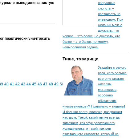
 журнале выводили на чистую
напрасные
хлопоты –
настаивать на
очевидном. При
желании можно
доказать, что
черное – это белое, но доказать, что
г практически уничтожить
белое – это белое, по-моему,
невыполнимая задача.
Тише, товарищи
Угадайте с одного
раза, чего больше
всего не хватает
39
40
41
42
43
44
45
46
47
48
49
50
жителям
мегаполиса,
особенно
обитателям
«человейников»? Правильно – тишины!
И больше всего, полагаю, раздражает
нас шум. Такой, какой мы не всегда
замечаем, как звук работающего
холодильника, и такой, как рев
взлетающего самолета, который не