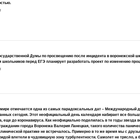
остью
.
4
осударственной Думы по просвещению после инцидента в воронежской шк
 школьников перед ЕГЭ планирует разработать проект по изменению проц
4
 мире отмечается одна из самых парадоксальных дат – Международный д
анных сегодня. Этот неофициальный день календаря набирает все больш
да, еще до коронавируса. Как неофициально поделилась в те годы звезда 
гражданин города Воронежа Валерия Ланецкая, такого количества паниче
клинической практике не встречалось. Примерно в то же время мы с друз
ридой влетели в чудовищную зону турбулентности. Самолет не трясло, а 