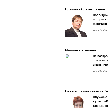
Премия обратного дейс
Последние
истории к
газетчики
01 / 07 / 202
Машинка времени
На воскре
этого аппа
уважением
23 / 06 / 202
Невыносимая тяжесть б
Случайно 
журнал «К
разные. П