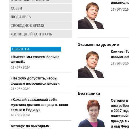
инвалидн
ХОББИ
15 / 07 / 202
ЛЮДИ ДЕЛА
СВОБОДНОЕ ВРЕМЯ
ЖИЛИЩНЫЙ КОНТРОЛЬ
Экзамен на доверие
НОВОСТИ
Комитет Г
досмотром
«Вместе мы спасем больше
жизней»
15 / 07 / 202
01 / 07 / 2024
«Не хочу допустить, чтобы
фашизм возродился вновь»
01 / 07 / 2024
Без паники
«Каждый уважающий себя
Сегодня в
мужчина должен защищать свою
востребов
семью и Родину»
с 2017 го
10 / 06 / 2024
почетный 
прежде в 
Автобус по выходным
и над Фло