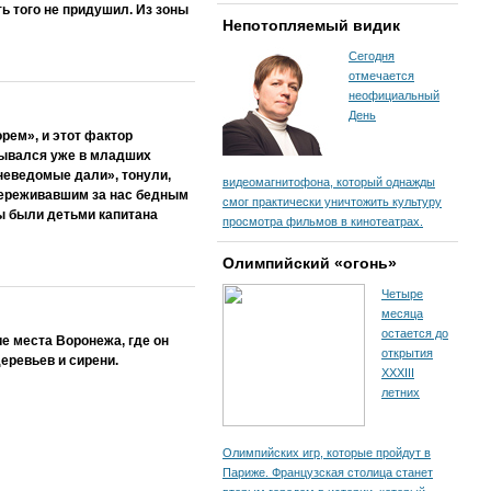
ь того не придушил. Из зоны
Непотопляемый видик
Сегодня
отмечается
неофициальный
День
рем», и этот фактор
тывался уже в младших
неведомые дали», тонули,
видеомагнитофона, который однажды
 переживавшим за нас бедным
смог практически уничтожить культуру
ы были детьми капитана
просмотра фильмов в кинотеатрах.
Олимпийский «огонь»
Четыре
месяца
остается до
е места Воронежа, где он
открытия
еревьев и сирени.
XXXIII
летних
Олимпийских игр, которые пройдут в
Париже. Французская столица станет