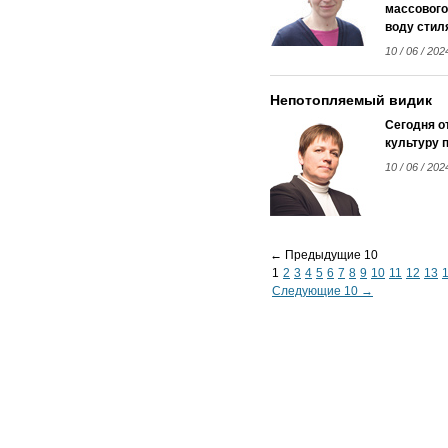
массового
воду стил
10 / 06 / 202
Непотопляемый видик
Сегодня о
культуру 
10 / 06 / 202
← Предыдущие 10
1
2
3
4
5
6
7
8
9
10
11
12
13
Следующие 10 →