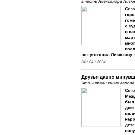
в честь Александра Лизю
Сего
геро
гоме
с су
в са
март
мног
посл
век уготовил Лизюкову 
04 / 04 / 2024
Друзья давно минувш
Что читали юные вороне
Сего
Межд
был 
дню 
вели
наро
дете
попу