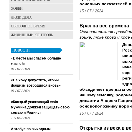
основных показателей в
ХОББИ
15 / 07 / 2024
ЛЮДИ ДЕЛА
Врач на все времена
СВОБОДНОЕ ВРЕМЯ
Основоположник врачебно
ЖИЛИЩНЫЙ КОНТРОЛЬ
войне, токе крови и ходе
День
НОВОСТИ
Росс
июня
«Вместе мы спасем больше
выхо
жизней»
нача
01 / 07 / 2024
еще 
реги
«Не хочу допустить, чтобы
здр
фашизм возродился вновь»
объединяет две даты ос
01 / 07 / 2024
нашему земляку, родона
династии Андрею Гаврил
«Каждый уважающий себя
основоположнику вороне
мужчина должен защищать свою
семью и Родину»
15 / 07 / 2024
10 / 06 / 2024
Открытка из века в ве
Автобус по выходным