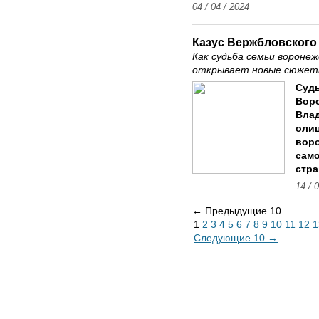
04 / 04 / 2024
Казус Вержбловского
Как судьба семьи вороне
открывает новые сюжеты
Судь
Воро
Вла
олиц
воро
само
стра
14 / 
← Предыдущие 10
1
2
3
4
5
6
7
8
9
10
11
12
1
Следующие 10 →