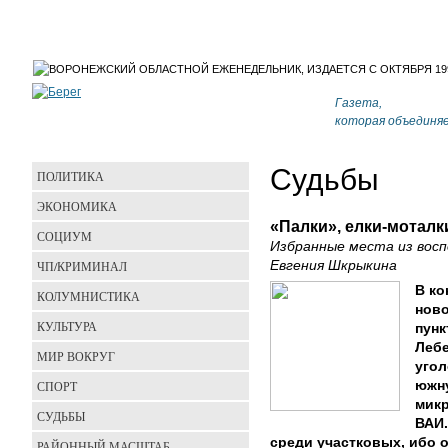
Газета,
которая объединя
Судьбы
ПОЛИТИКА
ЭКОНОМИКА
«Палки», елки-моталк
СОЦИУМ
Избранные места из вос
ЧП/КРИМИНАЛ
Евгения Шкрыкина
В ко
КОЛУМНИСТИКА
ново
КУЛЬТУРА
пунк
Лебе
МИР ВОКРУГ
угол
СПОРТ
южну
микр
СУДЬБЫ
ВАИ.
среди участковых, ибо 
РАЙОННЫЙ МАСШТАБ