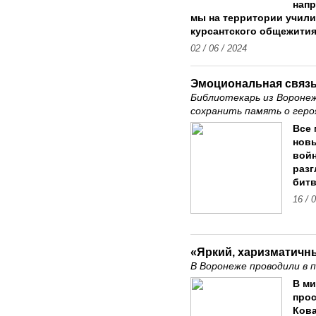
напр
мы на территории учил
курсантского общежития
02 / 06 / 2024
Эмоциональная связ
Библиотекарь из Воронеж
сохранить память о геро
Все 
нов
войн
разг
бит
16 / 
«Яркий, харизматичн
В Воронеже проводили в 
В ми
прос
Кова