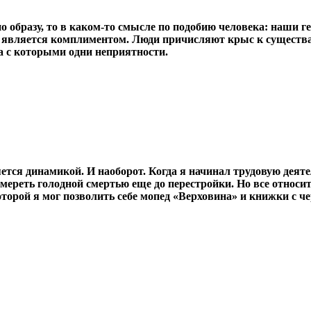
 по образу, то в каком-то смысле по подобию человека: наши
не является комплиментом. Люди причисляют крыс к сущест
а с которыми одни неприятности.
яется динамикой. И наоборот. Когда я начинал трудовую деят
ереть голодной смертью еще до перестройки. Но все относите
торой я мог позволить себе мопед «Верховина» и книжки с ч