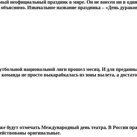
мый неофициальный праздник в мире. Он не внесен ни в один 
о объяснимо. Изначальное название праздника – «День дурако
тбольной национальной лиги прошел месяц. И для преданны
команда не просто выкарабкалась из зоны вылета, а достато
онеже будут отмечать Международный день театра. В России пр
действованы оригинальные.