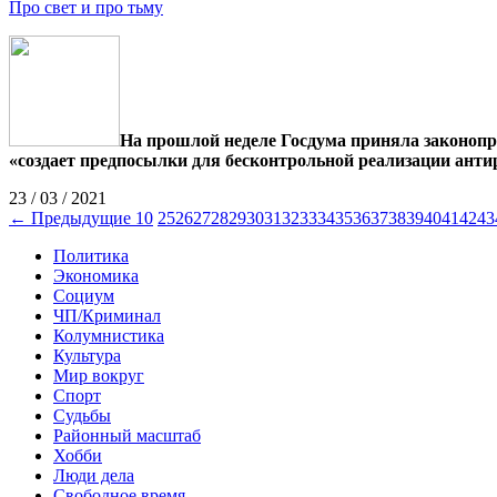
Про свет и про тьму
На прошлой неделе Госдума приняла законопро
«создает предпосылки для бесконтрольной реализации анти
23 / 03 / 2021
← Предыдущие 10
25
26
27
28
29
30
31
32
33
34
35
36
37
38
39
40
41
42
43
Политика
Экономика
Социум
ЧП/Криминал
Колумнистика
Культура
Мир вокруг
Спорт
Судьбы
Районный масштаб
Хобби
Люди дела
Свободное время