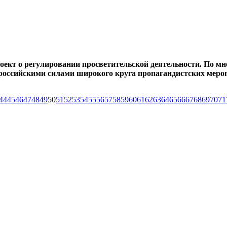
ект о регулировании просветительской деятельности. По мне
российскими силами широкого круга пропагандистских мероп
44
45
46
47
48
49
50
51
52
53
54
55
56
57
58
59
60
61
62
63
64
65
66
67
68
69
70
71