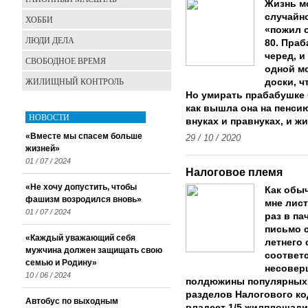
Жизнь м
случайно
ХОББИ
«пожил о
ЛЮДИ ДЕЛА
80. Праб
черед, и
СВОБОДНОЕ ВРЕМЯ
одной м
ЖИЛИЩНЫЙ КОНТРОЛЬ
доски, ч
Но умирать прабабушке б
как вышла она на пенсию
НОВОСТИ
внуках и правнуках, и ж
«Вместе мы спасем больше
29 / 10 / 2020
жизней»
01 / 07 / 2024
Налоговое племя
«Не хочу допустить, чтобы
Как обыч
фашизм возродился вновь»
мне лист
01 / 07 / 2024
раз в па
письмо с
«Каждый уважающий себя
летнего 
мужчина должен защищать свою
соответс
семью и Родину»
несовер
10 / 06 / 2024
полдюжины популярных 
разделов Налогового код
Автобус по выходным
владеет 1/5 жилплощади