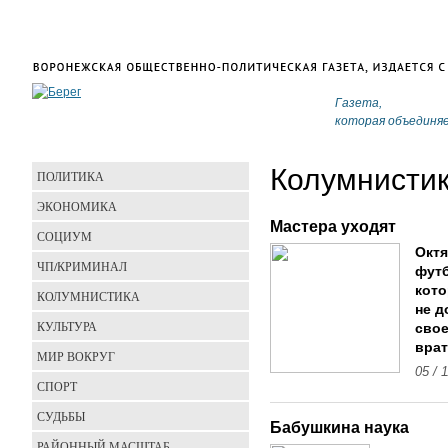
Газета,
которая объединя
Колумнисти
ПОЛИТИКА
ЭКОНОМИКА
Мастера уходят
СОЦИУМ
Окт
ЧП/КРИМИНАЛ
футб
кото
КОЛУМНИСТИКА
не д
КУЛЬТУРА
свое
врат
МИР ВОКРУГ
05 / 
СПОРТ
СУДЬБЫ
Бабушкина наука
РАЙОННЫЙ МАСШТАБ