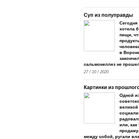
Суп из полуправды
Сегодня
хотела 
пищи, чт
продукты
человека
в Ворон
закончи
сальмонеллез не прошел
27 / 10 / 2020
Картинки из прошлог
Одной и
советск
великой
социали
радовали
или, как
продажу
между собой, ругали вл