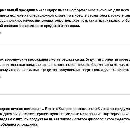
рмальный праздник в календаре имеет неформальное значение для всех н
ался если не на операционном столе, то в кресле стоматолога точно, и зна
званной хирургическим вмешательством. Хотя страхи эти, как правило, 
ий спасают современные средства анестезии.
9
бря воронежские пассажиры смогут решать сами, будут ли с оплаты проез
е вычтены все полагающиеся налоги, пополняющие бюджет, или же часть
отому что все наличные средства, получаемые водителями, учесть невозм
9
дная яичная комиссия… Вот кто бы про нее знал, если бы она не придума
 днем яйца? Может, существуют всемирные макаронные, картофельные и
 ведаем о них. Их продукт не имеет такого богатого философского содержа
лобального праздника.