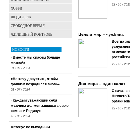
22 / 10 / 201
ХОББИ
ЛЮДИ ДЕЛА
СВОБОДНОЕ ВРЕМЯ
ЖИЛИЩНЫЙ КОНТРОЛЬ
Целый мир – чужбина
Всегда зн
услужливы
НОВОСТИ
отмечаетс
российски
«Вместе мы спасем больше
жизней»
22 / 10 / 201
01 / 07 / 2024
«Не хочу допустить, чтобы
Два мира – один халат
фашизм возродился вновь»
01 / 07 / 2024
С начала 
Нижнего Т
«Каждый уважающий себя
организов
мужчина должен защищать свою
22 / 10 / 201
семью и Родину»
10 / 06 / 2024
Автобус по выходным