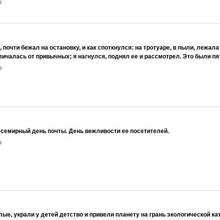
9
 почти бежал на остановку, и как спот­­­­­к­нулся: на тротуаре, в пыли, лежал
личалась от привычных; я нагнулся, поднял ее и рассмотрел. Это были пя
9
Всемирный день почты. День вежливости ее посетителей.
9
лые, украли у детей детство и привели планету на грань экологической к