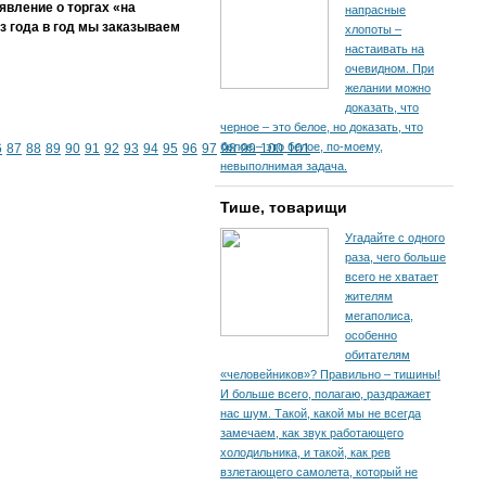
явление о торгах «на
напрасные
з года в год мы заказываем
хлопоты –
настаивать на
очевидном. При
желании можно
доказать, что
черное – это белое, но доказать, что
белое – это белое, по-моему,
6
87
88
89
90
91
92
93
94
95
96
97
98
99
100
101
невыполнимая задача.
Тише, товарищи
Угадайте с одного
раза, чего больше
всего не хватает
жителям
мегаполиса,
особенно
обитателям
«человейников»? Правильно – тишины!
И больше всего, полагаю, раздражает
нас шум. Такой, какой мы не всегда
замечаем, как звук работающего
холодильника, и такой, как рев
взлетающего самолета, который не