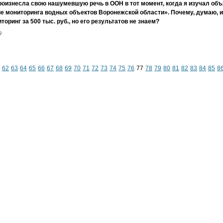
роизнесла свою нашумевшую речь в ООН в тот момент, когда я изучал объ
е мониторинга водных объектов Воронежской области». Почему, думаю, и
торинг за 500 тыс. руб., но его результатов не знаем?
9
62
63
64
65
66
67
68
69
70
71
72
73
74
75
76
77
78
79
80
81
82
83
84
85
8