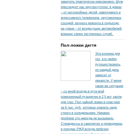
заметить практически невозможно. Шум
преследует нас круглосуточно: в домах
– от неспокойных детей, навязчивого и
агрессивного телевизора, неугомонных
соседей, вечного ремонта в подъезде,
на улице – от вездесущих автомобилей,
воющих сирен экстренных служб.
Пол-ложки дегтя
Эта колонка для
тех, кто любит
путешествовать,
но каждый день
зависит от
лекарств. У меня
такая же ситуация
– со мной всегда в пути мой
пожизненный пузыречек в 2,5 мл, капли
для глаз. Пол чайной ложки в пластике
за 6 тыс. руб., которые хранить надо
строго в холодильнике. Никаких
проблем это никогда не вызывало.
Стюардессы в самолетах и проводницы
в поездах РЖД всегда любезно