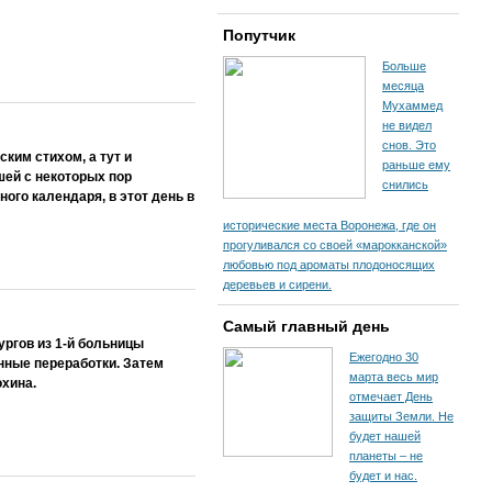
Попутчик
Больше
месяца
Мухаммед
не видел
снов. Это
ким стихом, а тут и
раньше ему
шей с некоторых пор
снились
ого календаря, в этот день в
исторические места Воронежа, где он
прогуливался со своей «марокканской»
любовью под ароматы плодоносящих
деревьев и сирени.
Самый главный день
ргов из 1-й больницы
Ежегодно 30
нные переработки. Затем
марта весь мир
охина.
отмечает День
защиты Земли. Не
будет нашей
планеты – не
будет и нас.