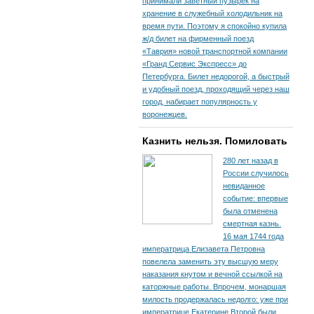
принимали заветный пузырек на
хранение в служебный холодильник на
время пути. По­этому я спокойно купила
ж/д билет на фирменный поезд
«Таврия» новой транспортной компании
«Гранд Сервис Экспресс» до
Петербурга. Билет недорогой, а быстрый
и удобный поезд, проходящий через наш
город, набирает популярность у
воронежцев.
Казнить нельзя. Помиловать
280 лет назад в
России случилось
невиданное
событие: впервые
была отменена
смертная казнь.
16 мая 1744 года
императрица Елизавета Петровна
повелела заменить эту высшую меру
наказания кнутом и вечной ссылкой на
каторжные работы. Впрочем, монаршая
милость продержалась недолго: уже при
императрице Екатерине Второй были