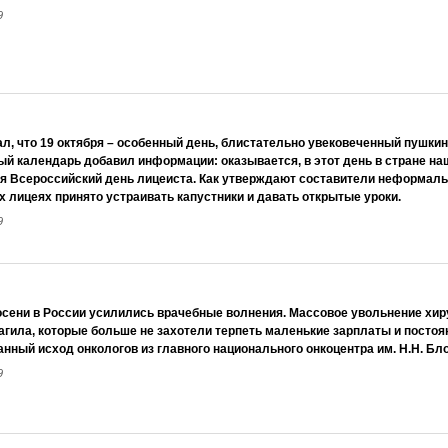
9
ал, что 19 октября – особенный день, блистательно увековеченный пушкинс
й календарь добавил информации: оказывается, в этот день в стране на
я Всероссийский день лицеиста. Как утверждают составители неформальн
х лицеях принято устраивать капустники и давать открытые уроки.
9
осени в России усилились врачебные волнения. Массовое увольнение хиру
агила, которые больше не захотели терпеть маленькие зарплаты и постоя
анный исход онкологов из главного на­ционального онкоцентра им. Н.Н. Бл
9