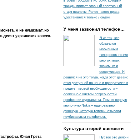
вторым городом в истории, который
трижды примет главный спортивный
старт планеты. Ранее такого права
удостаивался только Лондон.
У меня зазвонил телефон…
а монета. Я не нумизмат, но
тьдесят украинских копеек.
Я из тех, кто
обзавелся
мобильным
телефоном позже
многих моих
знакомых и
сослуживцев. И
решился на это тогда, когда этот девайс
стал доступней по цене и превратился в
предмет первой необходимости –
особенно с учетом потребностей
профессии журналиста. Помню первую
кнопочную Nokia – еще реально
финскую, которую теперь называют
неубиваемым телефоном.
Культура второй свежести
атастрофы. Юная Грета
Пустое это дело и