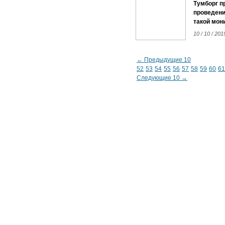
Тумборг п
проведени
такой мони
10 / 10 / 201
← Предыдущие 10
52
53
54
55
56
57
58
59
60
61
Следующие 10 →