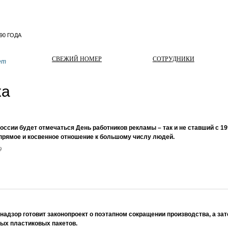
СВЕЖИЙ НОМЕР
СОТРУДНИКИ
ет
ка
России будет отмечаться День работников рекламы – так и не ставший с 1
рямое и косвенное отношение к большому числу людей.
9
надзор готовит законопроект о поэтапном сокращении производства, а зат
ых пластиковых пакетов.