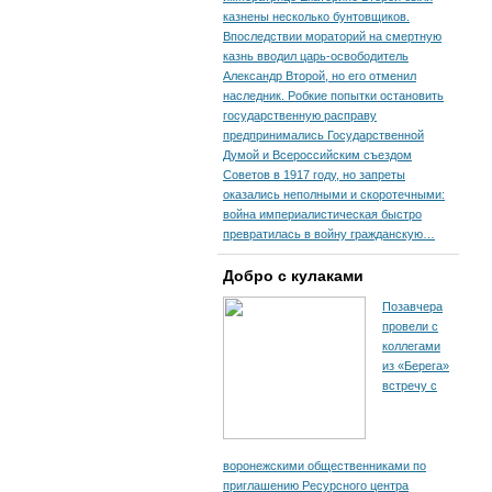
казнены несколько бунтовщиков.
Впоследствии мораторий на смертную
казнь вводил царь-освободитель
Александр Второй, но его отменил
наследник. Робкие попытки остановить
государственную расправу
предпринимались Государственной
Думой и Всероссийским съездом
Советов в 1917 году, но запреты
оказались неполными и скоротечными:
война империалистическая быстро
превратилась в войну гражданскую…
Добро с кулаками
Позавчера
провели с
коллегами
из «Берега»
встречу с
воронежскими общественниками по
приглашению Ресурсного центра