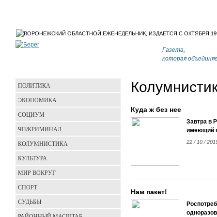
Газета,
которая объединя
Колумнисти
ПОЛИТИКА
ЭКОНОМИКА
Куда ж без нее
СОЦИУМ
Завтра в 
ЧП/КРИМИНАЛ
имеющий п
22 / 10 / 201
КОЛУМНИСТИКА
КУЛЬТУРА
МИР ВОКРУГ
СПОРТ
Нам пакет!
СУДЬБЫ
Роспотреб
одноразов
РАЙОННЫЙ МАСШТАБ