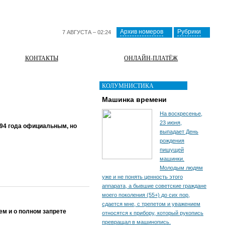
Архив номеров
Рубрики
7 АВГУСТА – 02:24
КОНТАКТЫ
ОНЛАЙН-ПЛАТЁЖ
КОЛУМНИСТИКА
Машинка времени
На воскресенье,
23 июня,
994 года официальным, но
выпадает День
рождения
пишущей
машинки.
Молодым людям
уже и не понять ценность этого
аппарата, а бывшие советские граждане
моего поколения (55+) до сих пор,
сдается мне, с трепетом и уважением
ем и о полном запрете
относятся к прибору, который рукопись
превращал в машинопись.