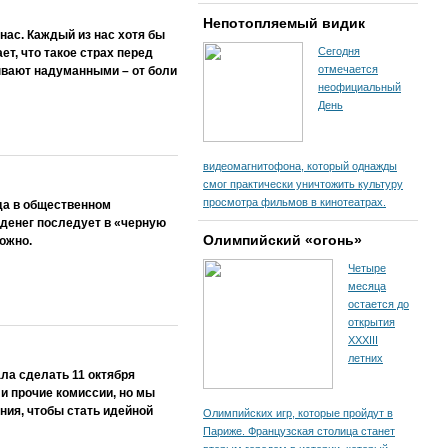
Непотопляемый видик
ас. Каждый из нас хотя бы
Сегодня
ет, что такое страх перед
отмечается
бывают надуманными – от боли
неофициальный
День
видеомагнитофона, который однажды
смог практически уничтожить культуру
просмотра фильмов в кинотеатрах.
да в общественном
 денег последует в «черную
Олимпийский «огонь»
ожно.
Четыре
месяца
остается до
открытия
XXXIII
летних
ла сделать 11 октября
 прочие комиссии, но мы
ния, чтобы стать идейной
Олимпийских игр, которые пройдут в
Париже. Французская столица станет