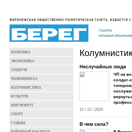
Газета,
которая объединя
Колумнисти
ПОЛИТИКА
ЭКОНОМИКА
Неслучайные люди
СОЦИУМ
ЧП на в
ЧП/КРИМИНАЛ
солдат-
топором,
КОЛУМНИСТИКА
сослужи
КУЛЬТУРА
вернутьс
професс
МИР ВОКРУГ
11 / 12 / 2020
СПОРТ
СУДЬБЫ
В чем сила?
РАЙОННЫЙ МАСШТАБ
В России