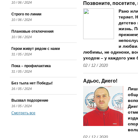
Позвоните, посетите,
10 / 06 / 2024
Рано или
Строго по линии
теряет. 
10 / 06 / 2024
детство 
жизнь. П
Плановые отключения
прежнему
10 / 06 / 2024
непослу
и любви.
Герои живут рядом с нами
любимы, не одиноки, во
31 / 05 / 2024
уходом – у каждого уже 
02 / 12 / 2020
Пока – профилактика
31 / 05 / 2024
Адьос, Диего!
Без тыла нет Победы!
Лишь
16 / 05 / 2024
общ
Вызвал подозрение
вспо
16 / 05 / 2024
Диег
отме
Смотреть все
изда
спор
волш
02 / 12 / 2020