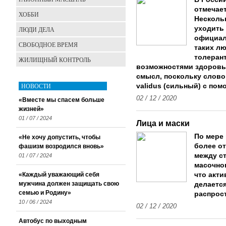
отмечае
ХОББИ
Нескольк
уходить 
ЛЮДИ ДЕЛА
официал
СВОБОДНОЕ ВРЕМЯ
таких л
толеран
ЖИЛИЩНЫЙ КОНТРОЛЬ
возможностями здоровья
смысл, поскольку слово
НОВОСТИ
validus (сильный) с по
02 / 12 / 2020
«Вместе мы спасем больше
жизней»
01 / 07 / 2024
Лица и маски
По мере
«Не хочу допустить, чтобы
более о
фашизм возродился вновь»
между с
01 / 07 / 2024
масочног
«Каждый уважающий себя
что акт
мужчина должен защищать свою
делается
семью и Родину»
распрос
10 / 06 / 2024
02 / 12 / 2020
Автобус по выходным