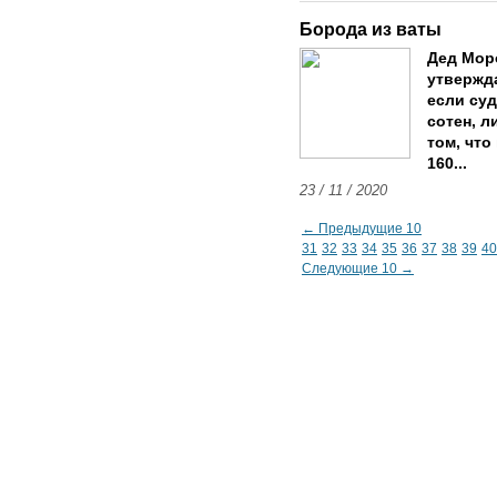
Борода из ваты
Дед Моро
утвержда
если суд
сотен, л
том, что
160...
23 / 11 / 2020
← Предыдущие 10
31
32
33
34
35
36
37
38
39
40
Следующие 10 →