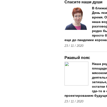
Спасите наши души
В ближа
День пси
время. 
наша вор
разговор
редко бы
просто 
еще до пандемии корона
23 / 11 / 2020
Ржавый пояс
Наша ре
площадк
мясокомб
деятельн
затишье
остатки 
где-то в
проектированию будуще
23 / 11 / 2020