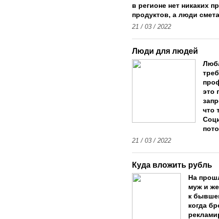
в регионе нет никаких п
продуктов, а люди смет
21 / 03 / 2022
Люди для людей
Люба
треб
проф
это 
запр
что 
Соци
пото
21 / 03 / 2022
Куда вложить рубль
На прош
муж и же
к бывшем
когда бр
реклами