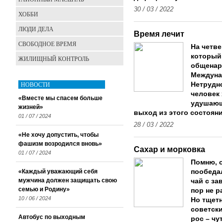
30 / 03 / 2022
ХОББИ
ЛЮДИ ДЕЛА
Время лечит
СВОБОДНОЕ ВРЕМЯ
На четве
который
ЖИЛИЩНЫЙ КОНТРОЛЬ
общенар
Междуна
НОВОСТИ
Нетрудн
человек 
«Вместе мы спасем больше
удушающ
жизней»
выход из этого состоян
01 / 07 / 2024
28 / 03 / 2022
«Не хочу допустить, чтобы
фашизм возродился вновь»
Сахар и морковка
01 / 07 / 2024
Помню, 
«Каждый уважающий себя
пообедал
мужчина должен защищать свою
чай с за
семью и Родину»
пор не р
10 / 06 / 2024
Но тщетн
советск
Автобус по выходным
рос – чу