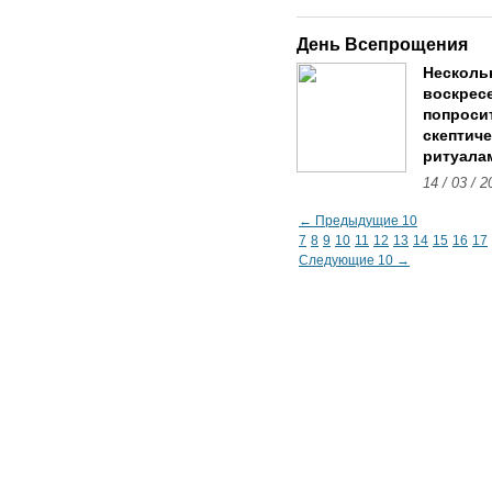
День Всепрощения
Нескольк
воскресе
попроси
скептиче
ритуалам
14 / 03 / 2
← Предыдущие 10
7
8
9
10
11
12
13
14
15
16
17
Следующие 10 →