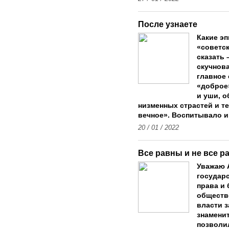
После узнаете
Какие э
«советс
сказать 
скучнова
главное 
«доброе
и уши, 
низменных страстей и те
вечное». Воспитывало и
20 / 01 / 2022
Все равны и не все р
Уважаю 
государ
права и
обществ
власти з
знаменит
позволи