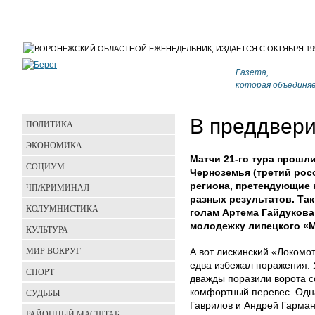
Газета,
которая объединя
В преддвери
ПОЛИТИКА
ЭКОНОМИКА
Матчи 21-го тура прошл
СОЦИУМ
Черноземья (третий рос
региона, претендующие 
ЧП/КРИМИНАЛ
разных результатов. Та
КОЛУМНИСТИКА
голам Артема Гайдуков
молодежку липецкого «М
КУЛЬТУРА
МИР ВОКРУГ
А вот лискинский «Локомот
едва избежал поражения. 
СПОРТ
дважды поразили ворота с
СУДЬБЫ
комфортный перевес. Одна
Гаврилов и Андрей Гарман
РАЙОННЫЙ МАСШТАБ