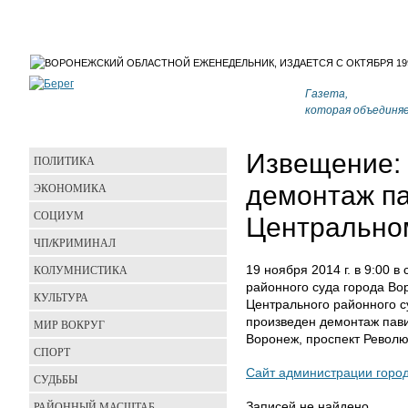
Газета,
которая объединя
Извещение:
ПОЛИТИКА
ЭКОНОМИКА
демонтаж п
СОЦИУМ
Центрально
ЧП/КРИМИНАЛ
КОЛУМНИСТИКА
19 ноября 2014 г. в 9:00 
районного суда города Во
КУЛЬТУРА
Центрального районного с
произведен демонтаж павил
МИР ВОКРУГ
Воронеж, проспект Револю
СПОРТ
Сайт администрации городс
СУДЬБЫ
РАЙОННЫЙ МАСШТАБ
Записей не найдено.