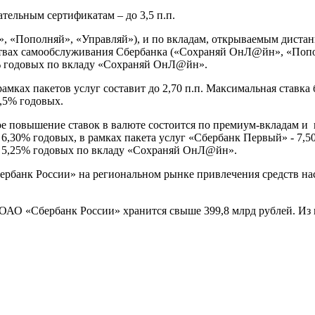
тельным сертификатам – до 3,5 п.п.
», «Пополняй», «Управляй»), и по вкладам, открываемым диста
йствах самообслуживания Сбербанка («Сохраняй ОнЛ@йн», «По
25% годовых по вкладу «Сохраняй ОнЛ@йн».
мках пакетов услуг составит до 2,70 п.п. Максимальная ставка 
3,5% годовых.
 повышение ставок в валюте состоится по премиум-вкладам и вк
- 6,30% годовых, в рамках пакета услуг «Сбербанк Первый» - 7,
ит 5,25% годовых по вкладу «Сохраняй ОнЛ@йн».
банк России» на региональном рынке привлечения средств насе
 ОАО «Сбербанк России» хранится свыше 399,8 млрд рублей. Из