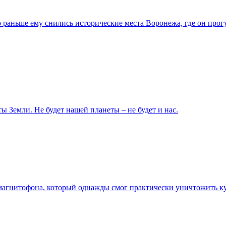
 раньше ему снились исторические места Воронежа, где он про
ы Земли. Не будет нашей планеты – не будет и нас.
агнитофона, который однажды смог практически уничтожить ку