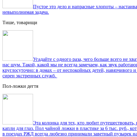
Пустое это дело и напрасные хлопоты – настаиват
невыполнимая задача.
Тише, товарищи
Угадайте с одного раза, чего больше всего не х
нас шум. Такой, какой мы не всегда замечаем, как звук работа
круглосуточно: в домах – от неспокойных детей, навязчивого и
сирен экстренных служб.
Пол-ложки дегтя
Эта колонка для тех, кто любит путешествовать,
капли для глаз. Пол чайной ложки в пластике за 6 тыс. руб., 
в поездах РЖД всегда любезно принимали заветный пузырек на