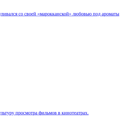
гуливался со своей «марокканской» любовью под ароматы
льтуру просмотра фильмов в кинотеатрах.