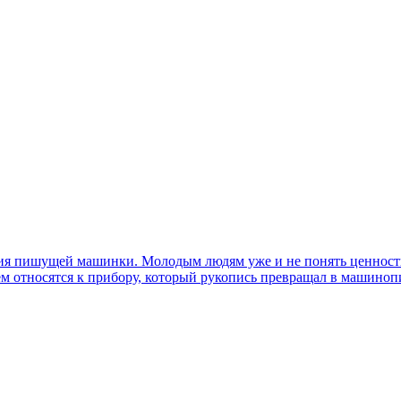
ния пишущей машинки. Молодым людям уже и не понять ценность 
ием относятся к прибору, который рукопись превращал в машиноп