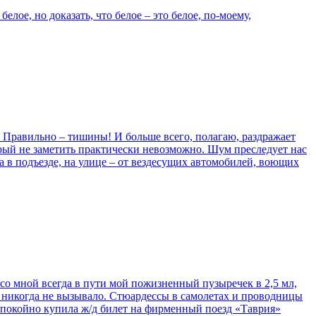
лое, но доказать, что белое – это белое, по-моему,
? Правильно – тишины! И больше всего, полагаю, раздражает
торый не заметить практически невозможно. Шум преследует нас
а в подъезде, на улице – от вездесущих автомобилей, воющих
– со мной всегда в пути мой пожизненный пузыречек в 2,5 мл,
то никогда не вызывало. Стюардессы в самолетах и проводницы
спокойно купила ж/д билет на фирменный поезд «Таврия»