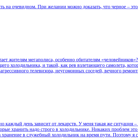
ь на очевидном. При желании можно доказать, что черное – это бе
ватает жителям мегаполиса, особенно обитателям «человейников»
ющего холодильника, и такой, как рев взлетающего самолета, ко
 агрессивного телевизора, неугомонных соседей, вечного ремонт
 но каждый день зависит от лекарств. У меня такая же ситуация 
которые хранить надо строго в холодильнике. Никаких проблем э
 хранение в служебный холодильник на время пути. По­этому я 