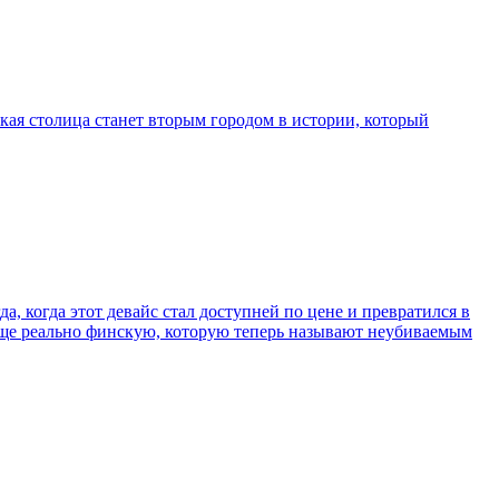
кая столица станет вторым городом в истории, который
, когда этот девайс стал доступней по цене и превратился в
еще реально финскую, которую теперь называют неубиваемым