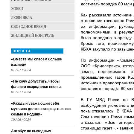
достигать порядка 80 млн 
ХОББИ
Как рассказали источники
ЛЮДИ ДЕЛА
отношении господина Рач
СВОБОДНОЕ ВРЕМЯ
их информации, руковод
полномочиями, в результ
ЖИЛИЩНЫЙ КОНТРОЛЬ
была передана в аренду 
Кроме того, производим
КБХА закупало по завышен
НОВОСТИ
«Вместе мы спасем больше
По информации «Коммерс
жизней»
ООО «Криосервис», котор
01 / 07 / 2024
земля, недвижимость и
промышленных газов КБ
«Не хочу допустить, чтобы
источник в правоохранит
фашизм возродился вновь»
составлять порядка 80 млн
01 / 07 / 2024
В ГУ МВД Росси по Во
«Каждый уважающий себя
возбуждения уголовного 
мужчина должен защищать свою
пока отказались. В КБХА
семью и Родину»
Сам господин Рачук комм
10 / 06 / 2024
отказался. «Всю инте
страницах газет», - заяви
Автобус по выходным