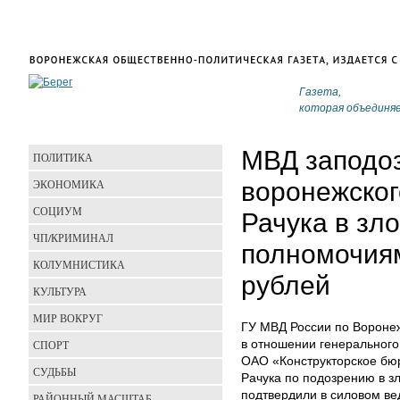
Газета,
которая объединя
МВД заподо
ПОЛИТИКА
ЭКОНОМИКА
воронежско
СОЦИУМ
Рачука в зл
ЧП/КРИМИНАЛ
полномочиям
КОЛУМНИСТИКА
рублей
КУЛЬТУРА
МИР ВОКРУГ
ГУ МВД России по Воронеж
СПОРТ
в отношении генерального
ОАО «Конструкторское бю
СУДЬБЫ
Рачука по подозрению в 
подтвердили в силовом в
РАЙОННЫЙ МАСШТАБ