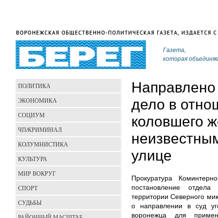
Газета,
которая объединя
Направлено 
ПОЛИТИКА
ЭКОНОМИКА
дело в отно
СОЦИУМ
коловшего 
ЧП/КРИМИНАЛ
неизвестны
КОЛУМНИСТИКА
улице
КУЛЬТУРА
МИР ВОКРУГ
Прокуратура Коминтерно
СПОРТ
постановление отдела
территории Северного ми
СУДЬБЫ
о направлении в суд уг
воронежца для приме
РАЙОННЫЙ МАСШТАБ