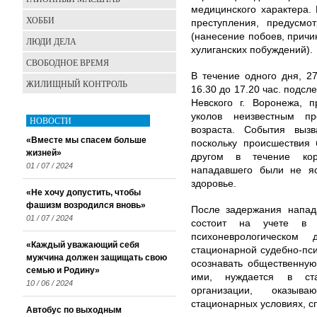
медицинского характера.
ХОББИ
преступления, предусм
(нанесение побоев, прич
ЛЮДИ ДЕЛА
хулиганских побуждений).
СВОБОДНОЕ ВРЕМЯ
В течение одного дня, 2
ЖИЛИЩНЫЙ КОНТРОЛЬ
16.30 до 17.20 час. подс
Невского г. Воронежа, 
уколов неизвестным п
НОВОСТИ
возраста. События выз
«Вместе мы спасем больше
поскольку происшествия
жизней»
другом в течение кор
01 / 07 / 2024
нападавшего были не яс
здоровье.
«Не хочу допустить, чтобы
фашизм возродился вновь»
После задержания напад
01 / 07 / 2024
состоит на учете в В
психоневрологическом
«Каждый уважающий себя
стационарной судебно-пси
мужчина должен защищать свою
осознавать общественную
семью и Родину»
ими, нуждается в ст
10 / 06 / 2024
организации, оказы
стационарных условиях, с
Автобус по выходным